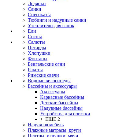
Ледянки
Санки
Снегокаты
Тюбинги и надувные санки
Утеплители для санок
Ели
Сосны
Салюты
Петарды
Хлопушки
Фонтаны
Бенгальские огни
Ракеты
Римские свечи
Водные велосипеды
Бассейны и аксессуары
Аксессуары
Каркасные бассейны
Детские бассейны
Надувные бассейны
Устройства для очистки
+ ЕЩЕ 2
Надувная мебель
Пляжные матрасы, круги
Центры, игрушки, мячи