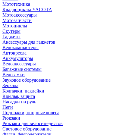
Мототехника
Квадроциклы YACOTA
Мотоаксессуары
Мотозапчасти
Мотоциклы
Скутеры
Гаджеты
Аксессуары для гаджетов
Велокомпьютеры
Автокресла
Аккумуляторы
Велоаксессуары
Багажные системы
Велозамки
Звуковое оборудование
Зеркала
Колпачки, наклейки
Крылья, защита
Насадки на руль
Пеги
Подножки, опорные колеса
Рюкзаки
Рюкзаки для велосипедистов
Световое оборудование
Фляги, флягодержатели