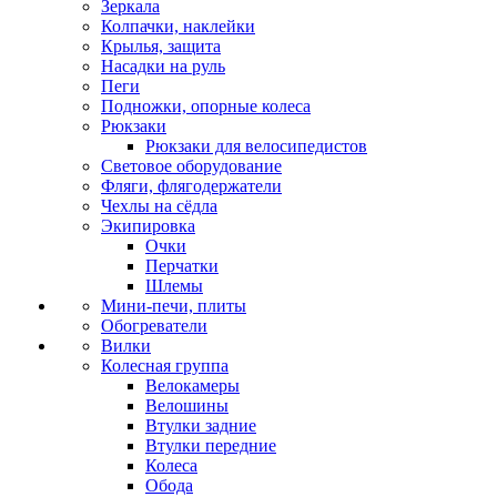
Зеркала
Колпачки, наклейки
Крылья, защита
Насадки на руль
Пеги
Подножки, опорные колеса
Рюкзаки
Рюкзаки для велосипедистов
Световое оборудование
Фляги, флягодержатели
Чехлы на сёдла
Экипировка
Очки
Перчатки
Шлемы
Мини-печи, плиты
Обогреватели
Вилки
Колесная группа
Велокамеры
Велошины
Втулки задние
Втулки передние
Колеса
Обода