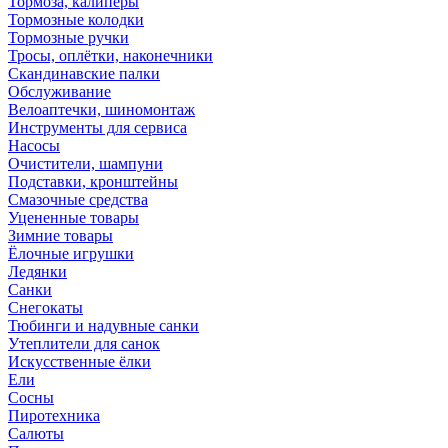
Тормоза, калиперы
Тормозные колодки
Тормозные ручки
Тросы, оплётки, наконечники
Скандинавские палки
Обслуживание
Велоаптечки, шиномонтаж
Инструменты для сервиса
Насосы
Очистители, шампуни
Подставки, кронштейны
Смазочные средства
Уцененные товары
Зимние товары
Ёлочные игрушки
Ледянки
Санки
Снегокаты
Тюбинги и надувные санки
Утеплители для санок
Искусственные ёлки
Ели
Сосны
Пиротехника
Салюты