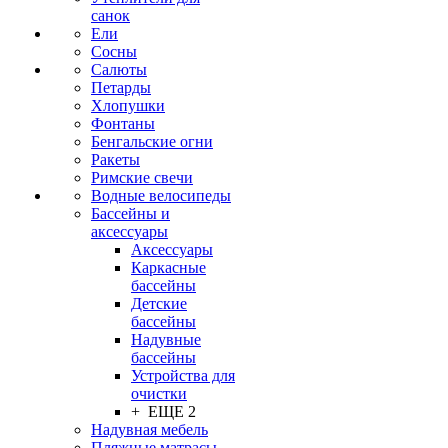
санок
Ели
Сосны
Салюты
Петарды
Хлопушки
Фонтаны
Бенгальские огни
Ракеты
Римские свечи
Водные велосипеды
Бассейны и
аксессуары
Аксессуары
Каркасные
бассейны
Детские
бассейны
Надувные
бассейны
Устройства для
очистки
+ ЕЩЕ 2
Надувная мебель
Пляжные матрасы,