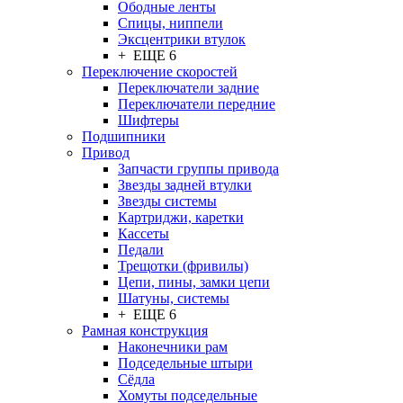
Ободные ленты
Спицы, ниппели
Эксцентрики втулок
+ ЕЩЕ 6
Переключение скоростей
Переключатели задние
Переключатели передние
Шифтеры
Подшипники
Привод
Запчасти группы привода
Звезды задней втулки
Звезды системы
Картриджи, каретки
Кассеты
Педали
Трещотки (фривилы)
Цепи, пины, замки цепи
Шатуны, системы
+ ЕЩЕ 6
Рамная конструкция
Наконечники рам
Подседельные штыри
Сёдла
Хомуты подседельные