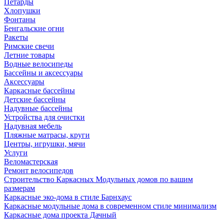
Петарды
Хлопушки
Фонтаны
Бенгальские огни
Ракеты
Римские свечи
Летние товары
Водные велосипеды
Бассейны и аксессуары
Аксессуары
Каркасные бассейны
Детские бассейны
Надувные бассейны
Устройства для очистки
Надувная мебель
Пляжные матрасы, круги
Центры, игрушки, мячи
Услуги
Веломастерская
Ремонт велосипедов
Строительство Каркасных Модульных домов по вашим
размерам
Каркасные эко-дома в стиле Барнхаус
Каркасные модульные дома в современном стиле минимализм
Каркасные дома проекта Дачный