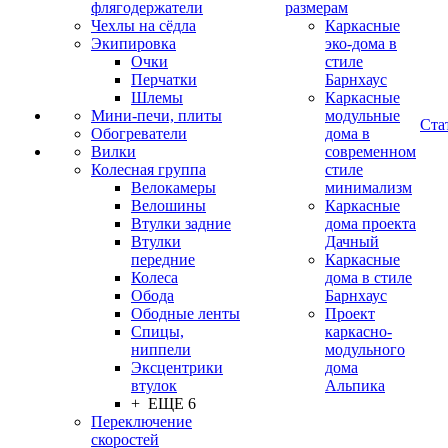
флягодержатели
размерам
Чехлы на сёдла
Каркасные
Экипировка
эко-дома в
Очки
стиле
Перчатки
Барнхаус
Шлемы
Каркасные
Мини-печи, плиты
модульные
Ста
Обогреватели
дома в
Вилки
современном
Колесная группа
стиле
Велокамеры
минимализм
Велошины
Каркасные
Втулки задние
дома проекта
Втулки
Дачный
передние
Каркасные
Колеса
дома в стиле
Обода
Барнхаус
Ободные ленты
Проект
Спицы,
каркасно-
ниппели
модульного
Эксцентрики
дома
втулок
Альпика
+ ЕЩЕ 6
Переключение
скоростей