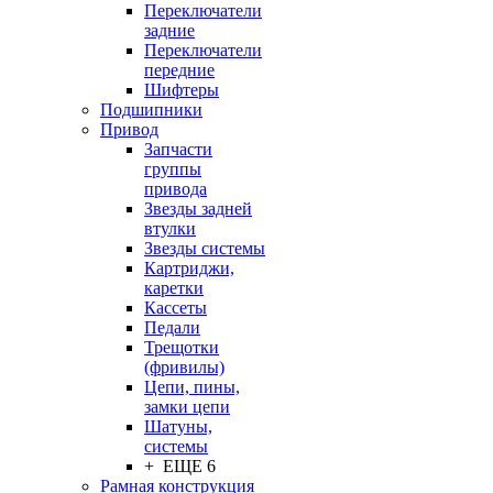
Переключатели
задние
Переключатели
передние
Шифтеры
Подшипники
Привод
Запчасти
группы
привода
Звезды задней
втулки
Звезды системы
Картриджи,
каретки
Кассеты
Педали
Трещотки
(фривилы)
Цепи, пины,
замки цепи
Шатуны,
системы
+ ЕЩЕ 6
Рамная конструкция