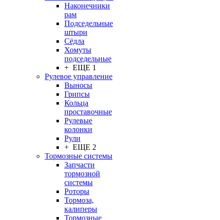
Наконечники
рам
Подседельные
штыри
Сёдла
Хомуты
подседельные
+ ЕЩЕ 1
Рулевое управление
Выносы
Грипсы
Кольца
проставочные
Рулевые
колонки
Рули
+ ЕЩЕ 2
Тормозные системы
Запчасти
тормозной
системы
Роторы
Тормоза,
калиперы
Тормозные