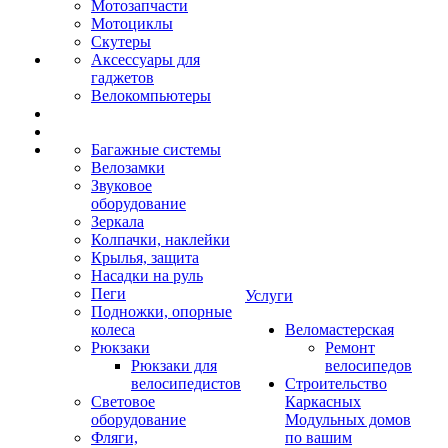
Мотозапчасти
Мотоциклы
Скутеры
Аксессуары для
гаджетов
Велокомпьютеры
Багажные системы
Велозамки
Звуковое
оборудование
Зеркала
Колпачки, наклейки
Крылья, защита
Насадки на руль
Пеги
Услуги
Подножки, опорные
колеса
Веломастерская
Рюкзаки
Ремонт
Рюкзаки для
велосипедов
велосипедистов
Строительство
Световое
Каркасных
оборудование
Модульных домов
Фляги,
по вашим