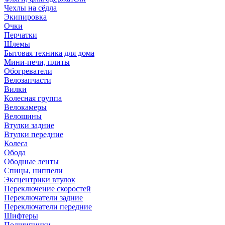
Чехлы на сёдла
Экипировка
Очки
Перчатки
Шлемы
Бытовая техника для дома
Мини-печи, плиты
Обогреватели
Велозапчасти
Вилки
Колесная группа
Велокамеры
Велошины
Втулки задние
Втулки передние
Колеса
Обода
Ободные ленты
Спицы, ниппели
Эксцентрики втулок
Переключение скоростей
Переключатели задние
Переключатели передние
Шифтеры
Подшипники