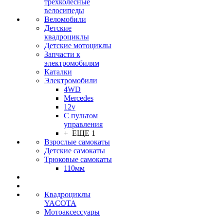
трехколесные
велосипеды
Веломобили
Детские
квадроциклы
Детские мотоциклы
Запчасти к
электромобилям
Каталки
Электромобили
4WD
Mercedes
12v
С пультом
управления
+ ЕЩЕ 1
Взрослые самокаты
Детские самокаты
Трюковые самокаты
110мм
Квадроциклы
YACOTA
Мотоаксессуары