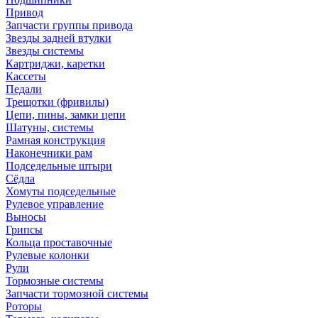
Привод
Запчасти группы привода
Звезды задней втулки
Звезды системы
Картриджи, каретки
Кассеты
Педали
Трещотки (фривилы)
Цепи, пины, замки цепи
Шатуны, системы
Рамная конструкция
Наконечники рам
Подседельные штыри
Сёдла
Хомуты подседельные
Рулевое управление
Выносы
Грипсы
Кольца проставочные
Рулевые колонки
Рули
Тормозные системы
Запчасти тормозной системы
Роторы