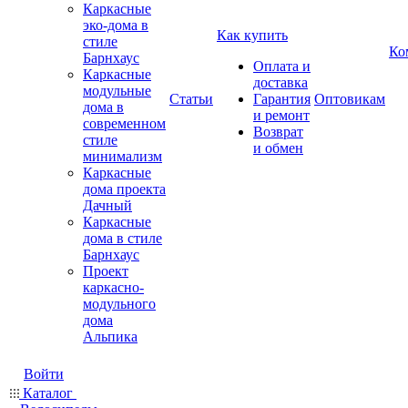
Каркасные
эко-дома в
Как купить
стиле
Ко
Барнхаус
Оплата и
Каркасные
доставка
модульные
Статьи
Гарантия
Оптовикам
дома в
и ремонт
современном
Возврат
стиле
и обмен
минимализм
Каркасные
дома проекта
Дачный
Каркасные
дома в стиле
Барнхаус
Проект
каркасно-
модульного
дома
Альпика
Войти
Каталог