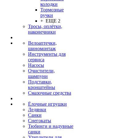
колодки
Тормозные
ручки
+ ЕЩЕ 2
Тросы, оплётки,
наконечники
Велоаптечки,
шиномонтаж
Инструменты для
сервиса
Насосы
Очистители,
шампуни
Подставки,
кронштейны
Смазочные средства
Ёлочные игрушки
Ледянки
Санки
Снегокаты
Тюбинги и надувные
санки
Утеплители для