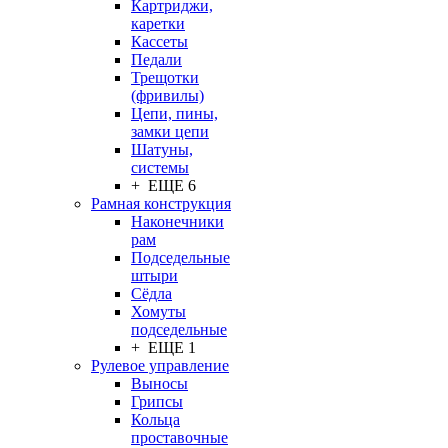
Картриджи,
каретки
Кассеты
Педали
Трещотки
(фривилы)
Цепи, пины,
замки цепи
Шатуны,
системы
+ ЕЩЕ 6
Рамная конструкция
Наконечники
рам
Подседельные
штыри
Сёдла
Хомуты
подседельные
+ ЕЩЕ 1
Рулевое управление
Выносы
Грипсы
Кольца
проставочные