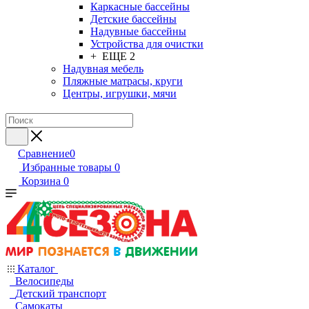
Каркасные бассейны
Детские бассейны
Надувные бассейны
Устройства для очистки
+ ЕЩЕ 2
Надувная мебель
Пляжные матрасы, круги
Центры, игрушки, мячи
Сравнение
0
Избранные товары
0
Корзина
0
Каталог
Велосипеды
Детский транспорт
Самокаты