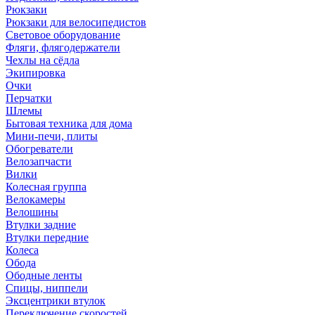
Рюкзаки
Рюкзаки для велосипедистов
Световое оборудование
Фляги, флягодержатели
Чехлы на сёдла
Экипировка
Очки
Перчатки
Шлемы
Бытовая техника для дома
Мини-печи, плиты
Обогреватели
Велозапчасти
Вилки
Колесная группа
Велокамеры
Велошины
Втулки задние
Втулки передние
Колеса
Обода
Ободные ленты
Спицы, ниппели
Эксцентрики втулок
Переключение скоростей