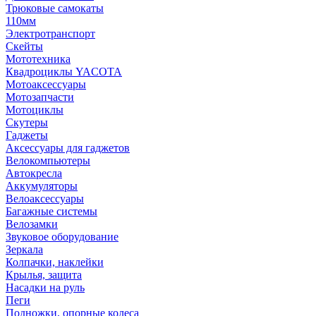
Трюковые самокаты
110мм
Электротранспорт
Скейты
Мототехника
Квадроциклы YACOTA
Мотоаксессуары
Мотозапчасти
Мотоциклы
Скутеры
Гаджеты
Аксессуары для гаджетов
Велокомпьютеры
Автокресла
Аккумуляторы
Велоаксессуары
Багажные системы
Велозамки
Звуковое оборудование
Зеркала
Колпачки, наклейки
Крылья, защита
Насадки на руль
Пеги
Подножки, опорные колеса