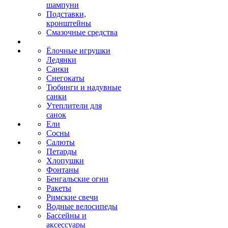
шампуни
Подставки,
кронштейны
Смазочные средства
Ёлочные игрушки
Ледянки
Санки
Снегокаты
Тюбинги и надувные
санки
Утеплители для
санок
Ели
Сосны
Салюты
Петарды
Хлопушки
Фонтаны
Бенгальские огни
Ракеты
Римские свечи
Водные велосипеды
Бассейны и
аксессуары