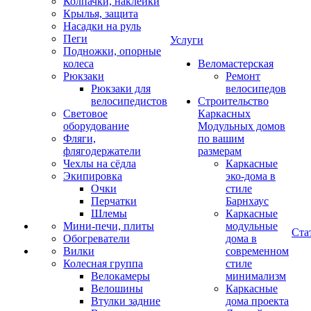
Колпачки, наклейки
Крылья, защита
Насадки на руль
Пеги
Услуги
Подножки, опорные
колеса
Веломастерская
Рюкзаки
Ремонт
Рюкзаки для
велосипедов
велосипедистов
Строительство
Световое
Каркасных
оборудование
Модульных домов
Фляги,
по вашим
флягодержатели
размерам
Чехлы на сёдла
Каркасные
Экипировка
эко-дома в
Очки
стиле
Перчатки
Барнхаус
Шлемы
Каркасные
Мини-печи, плиты
модульные
Ста
Обогреватели
дома в
Вилки
современном
Колесная группа
стиле
Велокамеры
минимализм
Велошины
Каркасные
Втулки задние
дома проекта