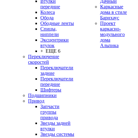
Втулки
Дачный
передние
Каркасные
Колеса
дома в стиле
Обода
Барнхаус
Ободные ленты
Проект
Спицы,
каркасно-
ниппели
модульного
Эксцентрики
дома
втулок
Альпика
+ ЕЩЕ 6
Переключение
скоростей
Переключатели
задние
Переключатели
передние
Шифтеры
Подшипники
Привод
Запчасти
группы
привода
Звезды задней
втулки
Звезды системы