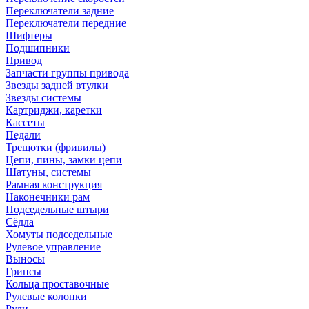
Переключатели задние
Переключатели передние
Шифтеры
Подшипники
Привод
Запчасти группы привода
Звезды задней втулки
Звезды системы
Картриджи, каретки
Кассеты
Педали
Трещотки (фривилы)
Цепи, пины, замки цепи
Шатуны, системы
Рамная конструкция
Наконечники рам
Подседельные штыри
Сёдла
Хомуты подседельные
Рулевое управление
Выносы
Грипсы
Кольца проставочные
Рулевые колонки
Рули