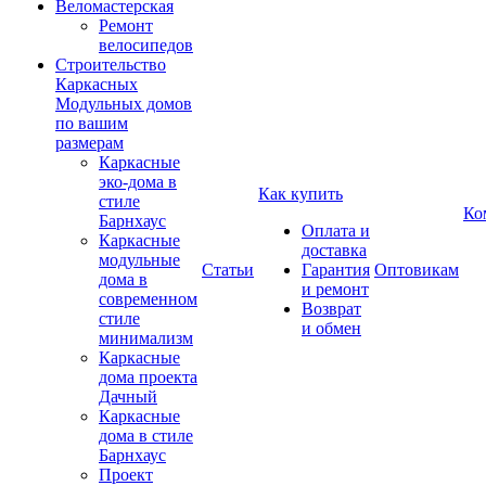
Веломастерская
Ремонт
велосипедов
Строительство
Каркасных
Модульных домов
по вашим
размерам
Каркасные
эко-дома в
Как купить
стиле
Ко
Барнхаус
Оплата и
Каркасные
доставка
модульные
Статьи
Гарантия
Оптовикам
дома в
и ремонт
современном
Возврат
стиле
и обмен
минимализм
Каркасные
дома проекта
Дачный
Каркасные
дома в стиле
Барнхаус
Проект