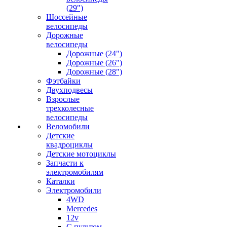
(29")
Шоссейные
велосипеды
Дорожные
велосипеды
Дорожные (24")
Дорожные (26")
Дорожные (28")
Фэтбайки
Двухподвесы
Взрослые
трехколесные
велосипеды
Веломобили
Детские
квадроциклы
Детские мотоциклы
Запчасти к
электромобилям
Каталки
Электромобили
4WD
Mercedes
12v
С пультом