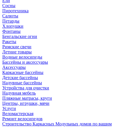
Ели
Сосны
Пиротехника
Салюты
Петарды
Хлопушки
Фонтаны
Бенгальские огни
Ракеты
Римские свечи
Летние товары
Водные велосипеды
Бассейны и аксессуары
Аксессуары
Каркасные бассейны
Детские бассейны
Надувные бассейны
Устройства для очистки
Надувная мебель
Пляжные матрасы, круги
Центры, игрушки, мячи
Услуги
Веломастерская
Ремонт велосипедов
Строительство Каркасных Модульных домов по вашим