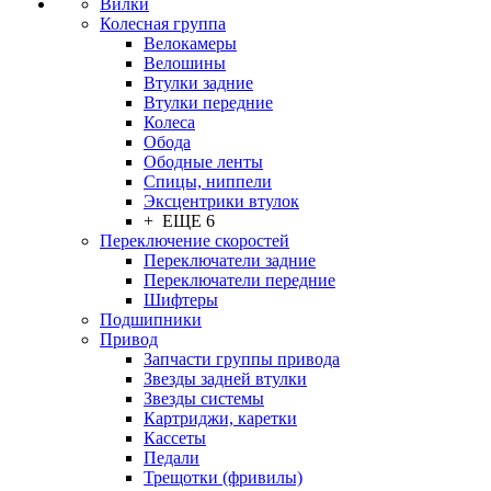
Вилки
Колесная группа
Велокамеры
Велошины
Втулки задние
Втулки передние
Колеса
Обода
Ободные ленты
Спицы, ниппели
Эксцентрики втулок
+ ЕЩЕ 6
Переключение скоростей
Переключатели задние
Переключатели передние
Шифтеры
Подшипники
Привод
Запчасти группы привода
Звезды задней втулки
Звезды системы
Картриджи, каретки
Кассеты
Педали
Трещотки (фривилы)