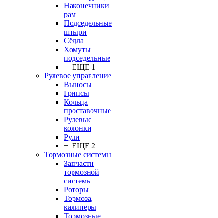
Наконечники
рам
Подседельные
штыри
Сёдла
Хомуты
подседельные
+ ЕЩЕ 1
Рулевое управление
Выносы
Грипсы
Кольца
проставочные
Рулевые
колонки
Рули
+ ЕЩЕ 2
Тормозные системы
Запчасти
тормозной
системы
Роторы
Тормоза,
калиперы
Тормозные