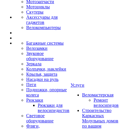
Мотозапчасти
Мотоциклы
Скутеры
Аксессуары для
гаджетов
Велокомпьютеры
Багажные системы
Велозамки
Звуковое
оборудование
Зеркала
Колпачки, наклейки
Крылья, защита
Насадки на руль
Пеги
Услуги
Подножки, опорные
колеса
Веломастерская
Рюкзаки
Ремонт
Рюкзаки для
велосипедов
велосипедистов
Строительство
Световое
Каркасных
оборудование
Модульных домов
Фляги,
по вашим