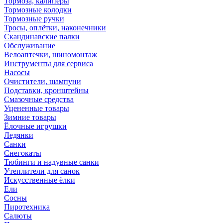
Тормоза, калиперы
Тормозные колодки
Тормозные ручки
Тросы, оплётки, наконечники
Скандинавские палки
Обслуживание
Велоаптечки, шиномонтаж
Инструменты для сервиса
Насосы
Очистители, шампуни
Подставки, кронштейны
Смазочные средства
Уцененные товары
Зимние товары
Ёлочные игрушки
Ледянки
Санки
Снегокаты
Тюбинги и надувные санки
Утеплители для санок
Искусственные ёлки
Ели
Сосны
Пиротехника
Салюты