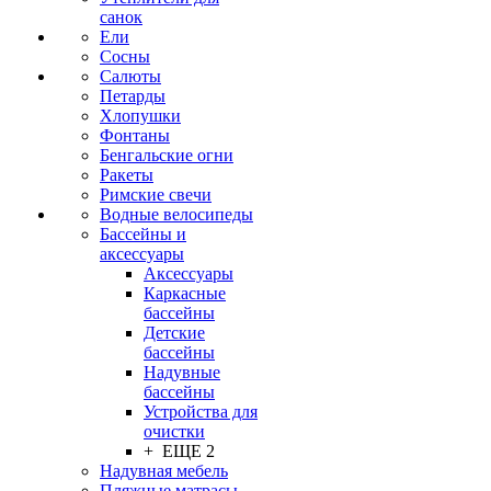
санок
Ели
Сосны
Салюты
Петарды
Хлопушки
Фонтаны
Бенгальские огни
Ракеты
Римские свечи
Водные велосипеды
Бассейны и
аксессуары
Аксессуары
Каркасные
бассейны
Детские
бассейны
Надувные
бассейны
Устройства для
очистки
+ ЕЩЕ 2
Надувная мебель
Пляжные матрасы,