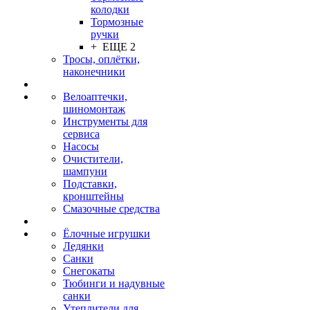
колодки
Тормозные
ручки
+ ЕЩЕ 2
Тросы, оплётки,
наконечники
Велоаптечки,
шиномонтаж
Инструменты для
сервиса
Насосы
Очистители,
шампуни
Подставки,
кронштейны
Смазочные средства
Ёлочные игрушки
Ледянки
Санки
Снегокаты
Тюбинги и надувные
санки
Утеплители для