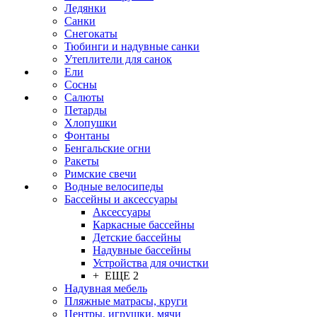
Ледянки
Санки
Снегокаты
Тюбинги и надувные санки
Утеплители для санок
Ели
Сосны
Салюты
Петарды
Хлопушки
Фонтаны
Бенгальские огни
Ракеты
Римские свечи
Водные велосипеды
Бассейны и аксессуары
Аксессуары
Каркасные бассейны
Детские бассейны
Надувные бассейны
Устройства для очистки
+ ЕЩЕ 2
Надувная мебель
Пляжные матрасы, круги
Центры, игрушки, мячи