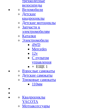
трехколесные
велосипеды
Веломобили
Детские
квадроциклы
Детские мотоциклы
Запчасти к
электромобилям
Каталки
Электромобили
4WD
Mercedes
12v
С пультом
управления
+ ЕЩЕ 1
Взрослые самокаты
Детские самокаты
Трюковые самокаты
110мм
Квадроциклы
YACOTA
Мотоаксессуары