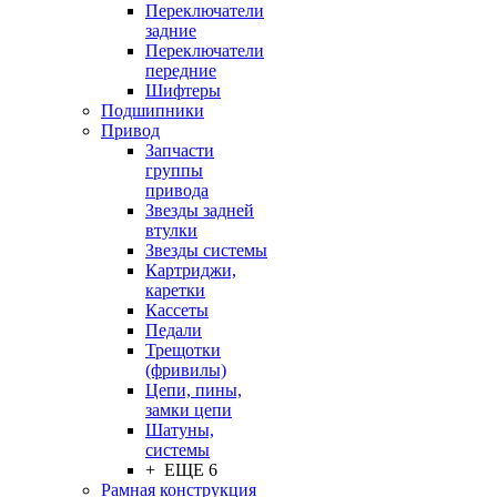
Переключатели
задние
Переключатели
передние
Шифтеры
Подшипники
Привод
Запчасти
группы
привода
Звезды задней
втулки
Звезды системы
Картриджи,
каретки
Кассеты
Педали
Трещотки
(фривилы)
Цепи, пины,
замки цепи
Шатуны,
системы
+ ЕЩЕ 6
Рамная конструкция