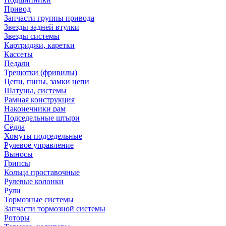
Привод
Запчасти группы привода
Звезды задней втулки
Звезды системы
Картриджи, каретки
Кассеты
Педали
Трещотки (фривилы)
Цепи, пины, замки цепи
Шатуны, системы
Рамная конструкция
Наконечники рам
Подседельные штыри
Сёдла
Хомуты подседельные
Рулевое управление
Выносы
Грипсы
Кольца проставочные
Рулевые колонки
Рули
Тормозные системы
Запчасти тормозной системы
Роторы