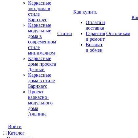
Каркасные
эко-дома в
Как купить
стиле
Ко
Барнхаус
Оплата и
Каркасные
доставка
модульные
Статьи
Гарантия
Оптовикам
дома в
и ремонт
современном
Возврат
стиле
и обмен
минимализм
Каркасные
дома проекта
Дачный
Каркасные
дома в стиле
Барнхаус
Проект
каркасно-
модульного
дома
Альпика
Войти
Каталог