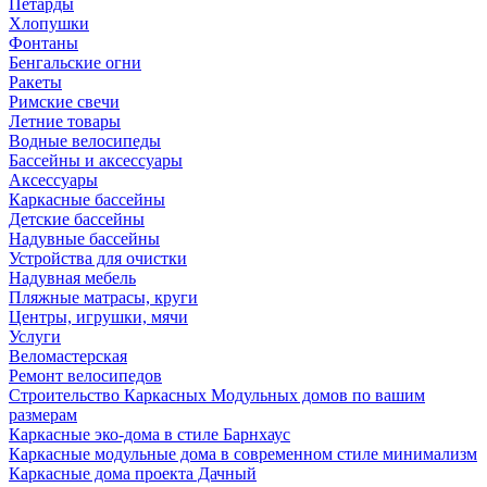
Петарды
Хлопушки
Фонтаны
Бенгальские огни
Ракеты
Римские свечи
Летние товары
Водные велосипеды
Бассейны и аксессуары
Аксессуары
Каркасные бассейны
Детские бассейны
Надувные бассейны
Устройства для очистки
Надувная мебель
Пляжные матрасы, круги
Центры, игрушки, мячи
Услуги
Веломастерская
Ремонт велосипедов
Строительство Каркасных Модульных домов по вашим
размерам
Каркасные эко-дома в стиле Барнхаус
Каркасные модульные дома в современном стиле минимализм
Каркасные дома проекта Дачный