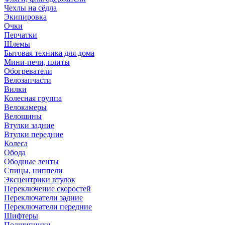
Чехлы на сёдла
Экипировка
Очки
Перчатки
Шлемы
Бытовая техника для дома
Мини-печи, плиты
Обогреватели
Велозапчасти
Вилки
Колесная группа
Велокамеры
Велошины
Втулки задние
Втулки передние
Колеса
Обода
Ободные ленты
Спицы, ниппели
Эксцентрики втулок
Переключение скоростей
Переключатели задние
Переключатели передние
Шифтеры
Подшипники