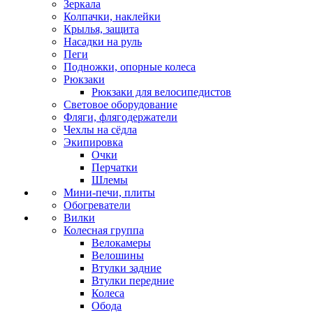
Зеркала
Колпачки, наклейки
Крылья, защита
Насадки на руль
Пеги
Подножки, опорные колеса
Рюкзаки
Рюкзаки для велосипедистов
Световое оборудование
Фляги, флягодержатели
Чехлы на сёдла
Экипировка
Очки
Перчатки
Шлемы
Мини-печи, плиты
Обогреватели
Вилки
Колесная группа
Велокамеры
Велошины
Втулки задние
Втулки передние
Колеса
Обода