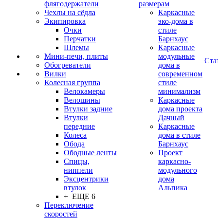
флягодержатели
размерам
Чехлы на сёдла
Каркасные
Экипировка
эко-дома в
Очки
стиле
Перчатки
Барнхаус
Шлемы
Каркасные
Мини-печи, плиты
модульные
Ста
Обогреватели
дома в
Вилки
современном
Колесная группа
стиле
Велокамеры
минимализм
Велошины
Каркасные
Втулки задние
дома проекта
Втулки
Дачный
передние
Каркасные
Колеса
дома в стиле
Обода
Барнхаус
Ободные ленты
Проект
Спицы,
каркасно-
ниппели
модульного
Эксцентрики
дома
втулок
Альпика
+ ЕЩЕ 6
Переключение
скоростей