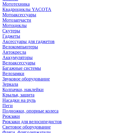
Мототехника
Квадроциклы YACOTA
Мотоаксессуары
Мотозапчасти
Мотоциклы
Скутеры
Гаджеты
Аксессуары для гаджетов
Велокомпьютеры
Автокресла
Аккумуляторы
Велоаксессуары
Багажные системы
Велозамки
Звуковое оборудование
Зеркала
Колпачки, наклейки
Крылья, защита
Насадки на руль
Пеги
Подножки, опорные колеса
Рюкзаки
Рюкзаки для велосипедистов
Световое оборудование
Фляги, флягодержатели