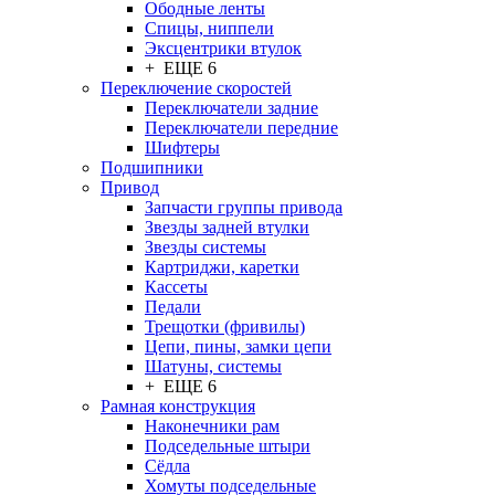
Ободные ленты
Спицы, ниппели
Эксцентрики втулок
+ ЕЩЕ 6
Переключение скоростей
Переключатели задние
Переключатели передние
Шифтеры
Подшипники
Привод
Запчасти группы привода
Звезды задней втулки
Звезды системы
Картриджи, каретки
Кассеты
Педали
Трещотки (фривилы)
Цепи, пины, замки цепи
Шатуны, системы
+ ЕЩЕ 6
Рамная конструкция
Наконечники рам
Подседельные штыри
Сёдла
Хомуты подседельные