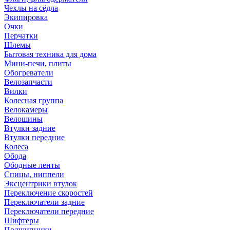
Чехлы на сёдла
Экипировка
Очки
Перчатки
Шлемы
Бытовая техника для дома
Мини-печи, плиты
Обогреватели
Велозапчасти
Вилки
Колесная группа
Велокамеры
Велошины
Втулки задние
Втулки передние
Колеса
Обода
Ободные ленты
Спицы, ниппели
Эксцентрики втулок
Переключение скоростей
Переключатели задние
Переключатели передние
Шифтеры
Подшипники