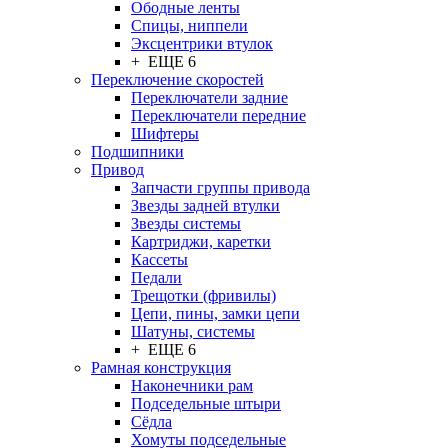
Ободные ленты
Спицы, ниппели
Эксцентрики втулок
+ ЕЩЕ 6
Переключение скоростей
Переключатели задние
Переключатели передние
Шифтеры
Подшипники
Привод
Запчасти группы привода
Звезды задней втулки
Звезды системы
Картриджи, каретки
Кассеты
Педали
Трещотки (фривилы)
Цепи, пины, замки цепи
Шатуны, системы
+ ЕЩЕ 6
Рамная конструкция
Наконечники рам
Подседельные штыри
Сёдла
Хомуты подседельные