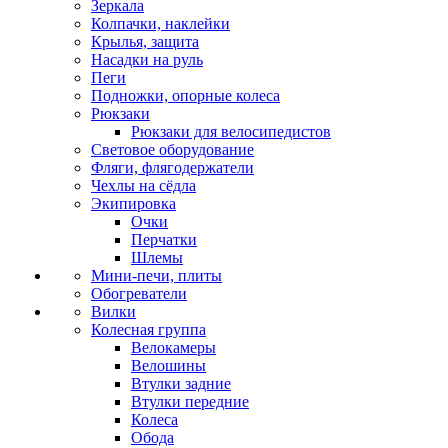
Зеркала
Колпачки, наклейки
Крылья, защита
Насадки на руль
Пеги
Подножки, опорные колеса
Рюкзаки
Рюкзаки для велосипедистов
Световое оборудование
Фляги, флягодержатели
Чехлы на сёдла
Экипировка
Очки
Перчатки
Шлемы
Мини-печи, плиты
Обогреватели
Вилки
Колесная группа
Велокамеры
Велошины
Втулки задние
Втулки передние
Колеса
Обода