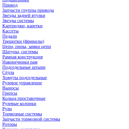
Привод
Запчасти группы привода
Звезды задней втулки
Звезды системы
Картриджи, каретки
Кассеты
Педали
Трещотки (фривилы)
Цепи, пины, замки цепи
Шатуны, системы
Рамная конструкция
Наконечники рам
Подседельные штыри
Сёдла
Хомуты подседельные
Рулевое управление
Выносы
Грипсы
Кольца проставочные
Рулевые колонки
Рули
Тормозные системы
Запчасти тормозной системы
Роторы