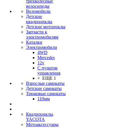
трехколесные
велосипеды
Веломобили
Детские
квадроциклы
Детские мотоциклы
Запчасти к
электромобилям
Каталки
Электромобили
4WD
Mercedes
12v
С пультом
управления
+ ЕЩЕ 1
Взрослые самокаты
Детские самокаты
Трюковые самокаты
110мм
Квадроциклы
YACOTA
Мотоаксессуары