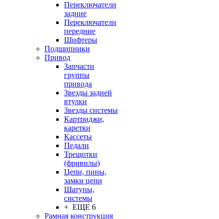
Переключатели
задние
Переключатели
передние
Шифтеры
Подшипники
Привод
Запчасти
группы
привода
Звезды задней
втулки
Звезды системы
Картриджи,
каретки
Кассеты
Педали
Трещотки
(фривилы)
Цепи, пины,
замки цепи
Шатуны,
системы
+ ЕЩЕ 6
Рамная конструкция