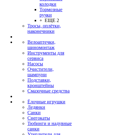
колодки
Тормозные
ручки
+ ЕЩЕ 2
Тросы, оплётки,
наконечники
Велоаптечки,
шиномонтаж
Инструменты для
сервиса
Насосы
Очистители,
шампуни
Подставки,
кронштейны
Смазочные средства
Ёлочные игрушки
Ледянки
Санки
Снегокаты
Тюбинги и надувные
санки
Утеплители для