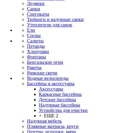
Ледянки
Санки
Снегокаты
Тюбинги и надувные санки
Утеплители для санок
Ели
Сосны
Салюты
Петарды
Хлопушки
Фонтаны
Бенгальские огни
Ракеты
Римские свечи
Водные велосипеды
Бассейны и аксессуары
Аксессуары
Каркасные бассейны
Детские бассейны
Надувные бассейны
Устройства для очистки
+ ЕЩЕ 2
Надувная мебель
Пляжные матрасы, круги
Центры, игрушки, мячи