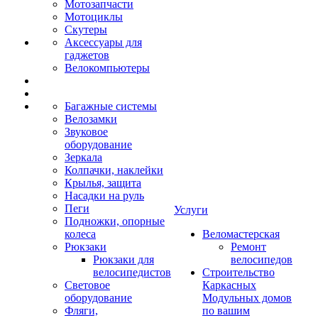
Мотозапчасти
Мотоциклы
Скутеры
Аксессуары для
гаджетов
Велокомпьютеры
Багажные системы
Велозамки
Звуковое
оборудование
Зеркала
Колпачки, наклейки
Крылья, защита
Насадки на руль
Пеги
Услуги
Подножки, опорные
колеса
Веломастерская
Рюкзаки
Ремонт
Рюкзаки для
велосипедов
велосипедистов
Строительство
Световое
Каркасных
оборудование
Модульных домов
Фляги,
по вашим