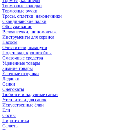
Тормоза, калиперы
Тормозные колодки
Тормозные ручки
Тросы, оплётки, наконечники
Скандинавские палки
Обслуживание
Велоаптечки, шиномонтаж
Инструменты для сервиса
Насосы
Очистители, шампуни
Подставки, кронштейны
Смазочные средства
Уцененные товары
Зимние товары
Ёлочные игрушки
Ледянки
Санки
Снегокаты
Тюбинги и надувные санки
Утеплители для санок
Искусственные ёлки
Ели
Сосны
Пиротехника
Салюты