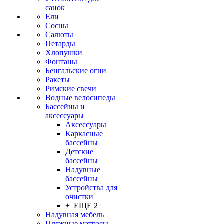
санок
Ели
Сосны
Салюты
Петарды
Хлопушки
Фонтаны
Бенгальские огни
Ракеты
Римские свечи
Водные велосипеды
Бассейны и
аксессуары
Аксессуары
Каркасные
бассейны
Детские
бассейны
Надувные
бассейны
Устройства для
очистки
+ ЕЩЕ 2
Надувная мебель
Пляжные матрасы,