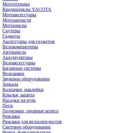
Мототехника
Квадроциклы YACOTA
Мотоаксессуары
Мотозапчасти
Мотоциклы
Скутеры
Гаджеты
Аксессуары для гаджетов
Велокомпьютеры
Автокресла
Аккумуляторы
Велоаксессуары
Багажные системы
Велозамки
Звуковое оборудование
Зеркала
Колпачки, наклейки
Крылья, защита
Насадки на руль
Пеги
Подножки, опорные колеса
Рюкзаки
Рюкзаки для велосипедистов
Световое оборудование
Фляги, флягодержатели