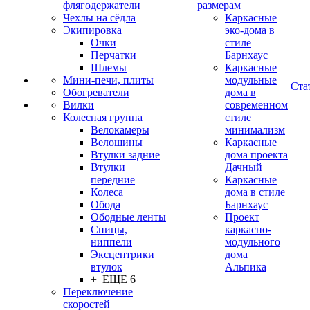
флягодержатели
размерам
Чехлы на сёдла
Каркасные
Экипировка
эко-дома в
Очки
стиле
Перчатки
Барнхаус
Шлемы
Каркасные
Мини-печи, плиты
модульные
Ста
Обогреватели
дома в
Вилки
современном
Колесная группа
стиле
Велокамеры
минимализм
Велошины
Каркасные
Втулки задние
дома проекта
Втулки
Дачный
передние
Каркасные
Колеса
дома в стиле
Обода
Барнхаус
Ободные ленты
Проект
Спицы,
каркасно-
ниппели
модульного
Эксцентрики
дома
втулок
Альпика
+ ЕЩЕ 6
Переключение
скоростей