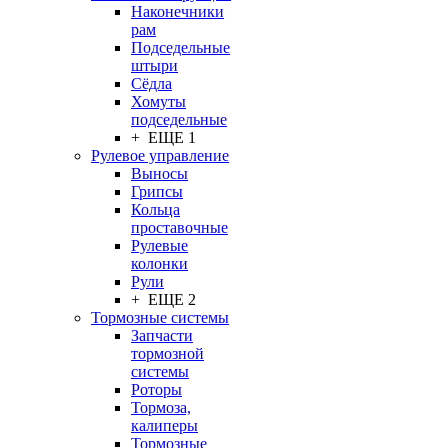
Наконечники
рам
Подседельные
штыри
Сёдла
Хомуты
подседельные
+ ЕЩЕ 1
Рулевое управление
Выносы
Грипсы
Кольца
проставочные
Рулевые
колонки
Рули
+ ЕЩЕ 2
Тормозные системы
Запчасти
тормозной
системы
Роторы
Тормоза,
калиперы
Тормозные