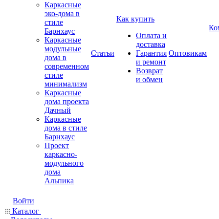
Каркасные
эко-дома в
Как купить
стиле
Ко
Барнхаус
Оплата и
Каркасные
доставка
модульные
Статьи
Гарантия
Оптовикам
дома в
и ремонт
современном
Возврат
стиле
и обмен
минимализм
Каркасные
дома проекта
Дачный
Каркасные
дома в стиле
Барнхаус
Проект
каркасно-
модульного
дома
Альпика
Войти
Каталог