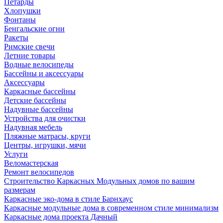
Петарды
Хлопушки
Фонтаны
Бенгальские огни
Ракеты
Римские свечи
Летние товары
Водные велосипеды
Бассейны и аксессуары
Аксессуары
Каркасные бассейны
Детские бассейны
Надувные бассейны
Устройства для очистки
Надувная мебель
Пляжные матрасы, круги
Центры, игрушки, мячи
Услуги
Веломастерская
Ремонт велосипедов
Строительство Каркасных Модульных домов по вашим
размерам
Каркасные эко-дома в стиле Барнхаус
Каркасные модульные дома в современном стиле минимализм
Каркасные дома проекта Дачный