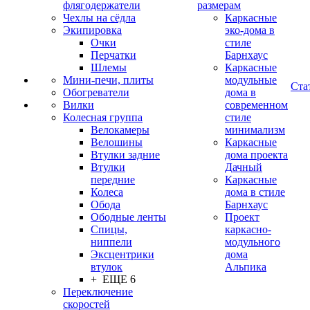
флягодержатели
размерам
Чехлы на сёдла
Каркасные
Экипировка
эко-дома в
Очки
стиле
Перчатки
Барнхаус
Шлемы
Каркасные
Мини-печи, плиты
модульные
Ста
Обогреватели
дома в
Вилки
современном
Колесная группа
стиле
Велокамеры
минимализм
Велошины
Каркасные
Втулки задние
дома проекта
Втулки
Дачный
передние
Каркасные
Колеса
дома в стиле
Обода
Барнхаус
Ободные ленты
Проект
Спицы,
каркасно-
ниппели
модульного
Эксцентрики
дома
втулок
Альпика
+ ЕЩЕ 6
Переключение
скоростей