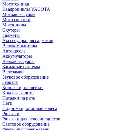
Мототехника
Квадроциклы YACOTA
Мотоаксессуары
Мотозапчасти
Мотоциклы
Скутеры
Гаджеты
Аксессуары для гаджетов
Велокомпьютеры
Автокресла
Аккумуляторы
Велоаксессуары
Багажные системы
Велозамки
Звуковое оборудование
Зеркала
Колпачки, наклейки
Крылья, защита
Насадки на руль
Пеги
Подножки, опорные колеса
Рюкзаки
Рюкзаки для велосипедистов
Световое оборудование
Фляги, флягодержатели