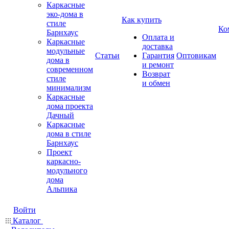
Каркасные
эко-дома в
Как купить
стиле
Ко
Барнхаус
Оплата и
Каркасные
доставка
модульные
Статьи
Гарантия
Оптовикам
дома в
и ремонт
современном
Возврат
стиле
и обмен
минимализм
Каркасные
дома проекта
Дачный
Каркасные
дома в стиле
Барнхаус
Проект
каркасно-
модульного
дома
Альпика
Войти
Каталог