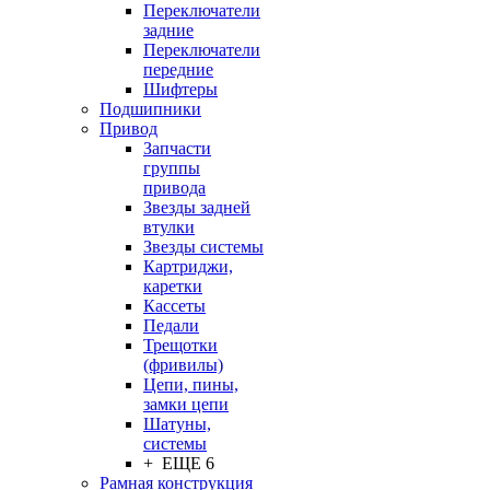
Переключатели
задние
Переключатели
передние
Шифтеры
Подшипники
Привод
Запчасти
группы
привода
Звезды задней
втулки
Звезды системы
Картриджи,
каретки
Кассеты
Педали
Трещотки
(фривилы)
Цепи, пины,
замки цепи
Шатуны,
системы
+ ЕЩЕ 6
Рамная конструкция