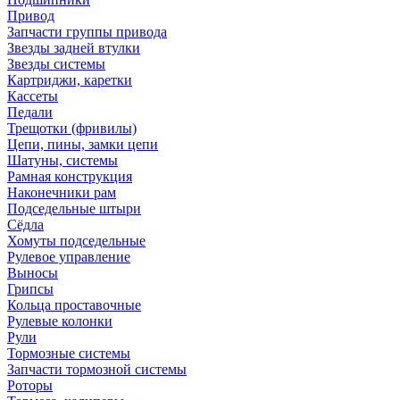
Привод
Запчасти группы привода
Звезды задней втулки
Звезды системы
Картриджи, каретки
Кассеты
Педали
Трещотки (фривилы)
Цепи, пины, замки цепи
Шатуны, системы
Рамная конструкция
Наконечники рам
Подседельные штыри
Сёдла
Хомуты подседельные
Рулевое управление
Выносы
Грипсы
Кольца проставочные
Рулевые колонки
Рули
Тормозные системы
Запчасти тормозной системы
Роторы