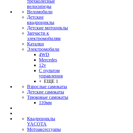
трехколесные
велосипеды
Веломобили
Детские
квадроциклы
Детские мотоциклы
Запчасти к
электромобилям
Каталки
Электромобили
4WD
Mercedes
12v
С пультом
управления
+ ЕЩЕ 1
Взрослые самокаты
Детские самокаты
Трюковые самокаты
110мм
Квадроциклы
YACOTA
Мотоаксессуары