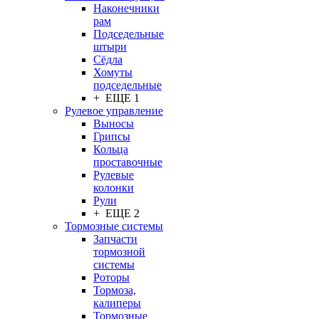
Наконечники
рам
Подседельные
штыри
Сёдла
Хомуты
подседельные
+ ЕЩЕ 1
Рулевое управление
Выносы
Грипсы
Кольца
проставочные
Рулевые
колонки
Рули
+ ЕЩЕ 2
Тормозные системы
Запчасти
тормозной
системы
Роторы
Тормоза,
калиперы
Тормозные