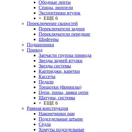
Ободные ленты
Спицы, ниппели
Эксцентрики втулок
+ ЕЩЕ 6
Переключение скоростей
Переключатели задние
Переключатели передние
Шифтеры
Подшипники
Привод
Запчасти группы привода
Звезды задней втулки
Звезды системы
Картриджи, каретки
Кассеты
Педали
Трещотки (фривилы)
Цепи, пины, замки цепи
Шатуны, системы
+ ЕЩЕ 6
Рамная конструкция
Наконечники рам
Подседельные штыри
Сёдла
Хомуты подседельные