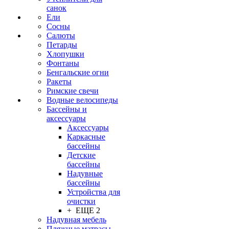
санок
Ели
Сосны
Салюты
Петарды
Хлопушки
Фонтаны
Бенгальские огни
Ракеты
Римские свечи
Водные велосипеды
Бассейны и
аксессуары
Аксессуары
Каркасные
бассейны
Детские
бассейны
Надувные
бассейны
Устройства для
очистки
+ ЕЩЕ 2
Надувная мебель
Пляжные матрасы,