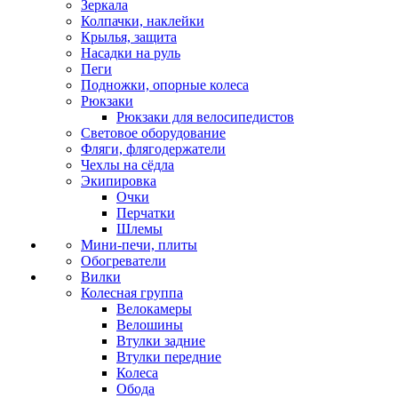
Зеркала
Колпачки, наклейки
Крылья, защита
Насадки на руль
Пеги
Подножки, опорные колеса
Рюкзаки
Рюкзаки для велосипедистов
Световое оборудование
Фляги, флягодержатели
Чехлы на сёдла
Экипировка
Очки
Перчатки
Шлемы
Мини-печи, плиты
Обогреватели
Вилки
Колесная группа
Велокамеры
Велошины
Втулки задние
Втулки передние
Колеса
Обода