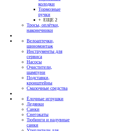
колодки
Тормозные
ручки
+ ЕЩЕ 2
Тросы, оплётки,
наконечники
Велоаптечки,
шиномонтаж
Инструменты для
сервиса
Насосы
Очистители,
шампуни
Подставки,
кронштейны
Смазочные средства
Ёлочные игрушки
Ледянки
Санки
Снегокаты
Тюбинги и надувные
санки
Утеплители для