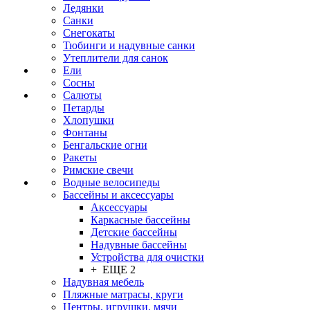
Ледянки
Санки
Снегокаты
Тюбинги и надувные санки
Утеплители для санок
Ели
Сосны
Салюты
Петарды
Хлопушки
Фонтаны
Бенгальские огни
Ракеты
Римские свечи
Водные велосипеды
Бассейны и аксессуары
Аксессуары
Каркасные бассейны
Детские бассейны
Надувные бассейны
Устройства для очистки
+ ЕЩЕ 2
Надувная мебель
Пляжные матрасы, круги
Центры, игрушки, мячи