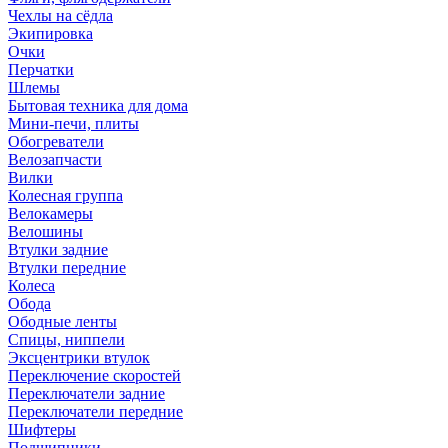
Чехлы на сёдла
Экипировка
Очки
Перчатки
Шлемы
Бытовая техника для дома
Мини-печи, плиты
Обогреватели
Велозапчасти
Вилки
Колесная группа
Велокамеры
Велошины
Втулки задние
Втулки передние
Колеса
Обода
Ободные ленты
Спицы, ниппели
Эксцентрики втулок
Переключение скоростей
Переключатели задние
Переключатели передние
Шифтеры
Подшипники