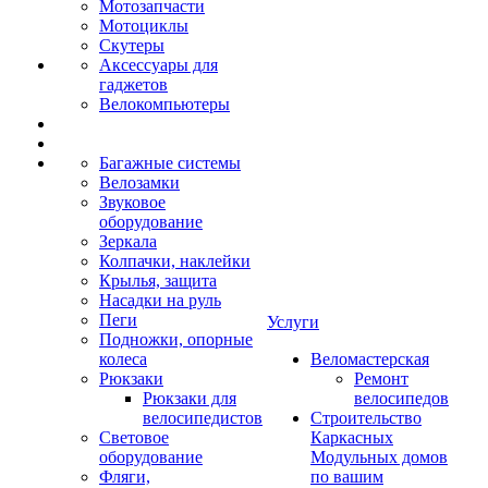
Мотозапчасти
Мотоциклы
Скутеры
Аксессуары для
гаджетов
Велокомпьютеры
Багажные системы
Велозамки
Звуковое
оборудование
Зеркала
Колпачки, наклейки
Крылья, защита
Насадки на руль
Пеги
Услуги
Подножки, опорные
колеса
Веломастерская
Рюкзаки
Ремонт
Рюкзаки для
велосипедов
велосипедистов
Строительство
Световое
Каркасных
оборудование
Модульных домов
Фляги,
по вашим