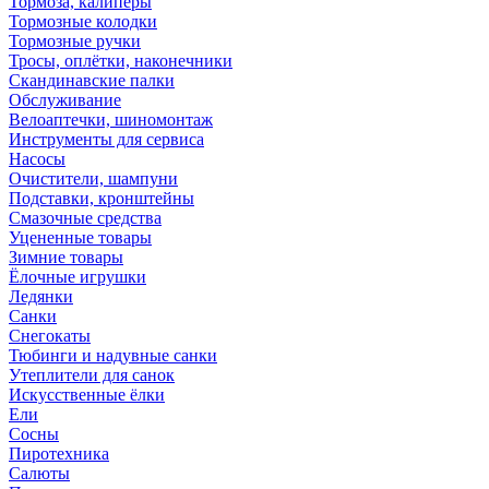
Тормоза, калиперы
Тормозные колодки
Тормозные ручки
Тросы, оплётки, наконечники
Скандинавские палки
Обслуживание
Велоаптечки, шиномонтаж
Инструменты для сервиса
Насосы
Очистители, шампуни
Подставки, кронштейны
Смазочные средства
Уцененные товары
Зимние товары
Ёлочные игрушки
Ледянки
Санки
Снегокаты
Тюбинги и надувные санки
Утеплители для санок
Искусственные ёлки
Ели
Сосны
Пиротехника
Салюты