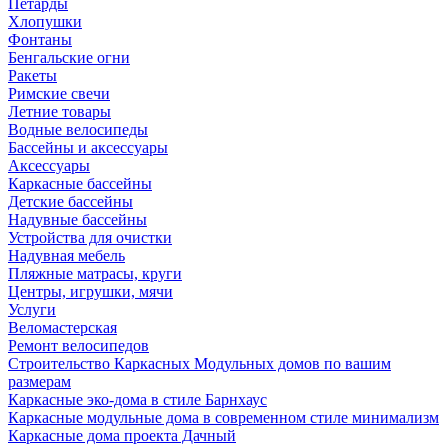
Петарды
Хлопушки
Фонтаны
Бенгальские огни
Ракеты
Римские свечи
Летние товары
Водные велосипеды
Бассейны и аксессуары
Аксессуары
Каркасные бассейны
Детские бассейны
Надувные бассейны
Устройства для очистки
Надувная мебель
Пляжные матрасы, круги
Центры, игрушки, мячи
Услуги
Веломастерская
Ремонт велосипедов
Строительство Каркасных Модульных домов по вашим
размерам
Каркасные эко-дома в стиле Барнхаус
Каркасные модульные дома в современном стиле минимализм
Каркасные дома проекта Дачный