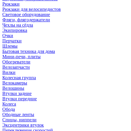
Рюкзаки
Рюкзаки для велосипедистов
Световое оборудование
Фляги, флягодержатели
Чехлы на сёдла
Экипировка
Очки
Перчатки
Шлемы
Бытовая техника для дома
Мини-печи, плиты
Обогреватели
Велозапчасти
Вилки
Колесная группа
Велокамеры
Велошины
Втулки задние
Втулки передние
Колеса
Обода
Ободные ленты
Спицы, ниппели
Эксцентрики втулок
Переключение скоростей