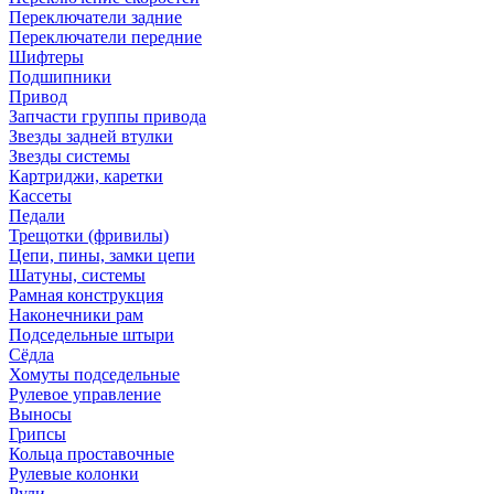
Переключатели задние
Переключатели передние
Шифтеры
Подшипники
Привод
Запчасти группы привода
Звезды задней втулки
Звезды системы
Картриджи, каретки
Кассеты
Педали
Трещотки (фривилы)
Цепи, пины, замки цепи
Шатуны, системы
Рамная конструкция
Наконечники рам
Подседельные штыри
Сёдла
Хомуты подседельные
Рулевое управление
Выносы
Грипсы
Кольца проставочные
Рулевые колонки
Рули