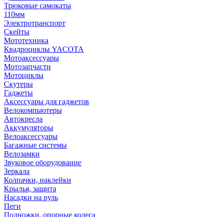
Трюковые самокаты
110мм
Электротранспорт
Скейты
Мототехника
Квадроциклы YACOTA
Мотоаксессуары
Мотозапчасти
Мотоциклы
Скутеры
Гаджеты
Аксессуары для гаджетов
Велокомпьютеры
Автокресла
Аккумуляторы
Велоаксессуары
Багажные системы
Велозамки
Звуковое оборудование
Зеркала
Колпачки, наклейки
Крылья, защита
Насадки на руль
Пеги
Подножки, опорные колеса