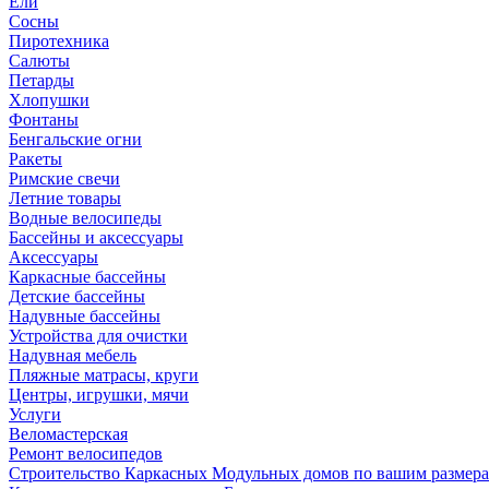
Ели
Сосны
Пиротехника
Салюты
Петарды
Хлопушки
Фонтаны
Бенгальские огни
Ракеты
Римские свечи
Летние товары
Водные велосипеды
Бассейны и аксессуары
Аксессуары
Каркасные бассейны
Детские бассейны
Надувные бассейны
Устройства для очистки
Надувная мебель
Пляжные матрасы, круги
Центры, игрушки, мячи
Услуги
Веломастерская
Ремонт велосипедов
Строительство Каркасных Модульных домов по вашим размер