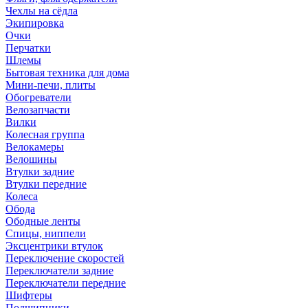
Чехлы на сёдла
Экипировка
Очки
Перчатки
Шлемы
Бытовая техника для дома
Мини-печи, плиты
Обогреватели
Велозапчасти
Вилки
Колесная группа
Велокамеры
Велошины
Втулки задние
Втулки передние
Колеса
Обода
Ободные ленты
Спицы, ниппели
Эксцентрики втулок
Переключение скоростей
Переключатели задние
Переключатели передние
Шифтеры
Подшипники