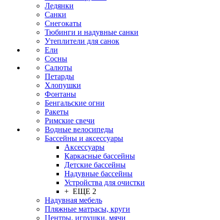
Ледянки
Санки
Снегокаты
Тюбинги и надувные санки
Утеплители для санок
Ели
Сосны
Салюты
Петарды
Хлопушки
Фонтаны
Бенгальские огни
Ракеты
Римские свечи
Водные велосипеды
Бассейны и аксессуары
Аксессуары
Каркасные бассейны
Детские бассейны
Надувные бассейны
Устройства для очистки
+ ЕЩЕ 2
Надувная мебель
Пляжные матрасы, круги
Центры, игрушки, мячи