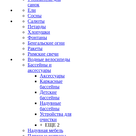
санок
Ели
Сосны
Салюты
Петарды
Хлопушки
Фонтаны
Бенгальские огни
Ракеты
Римские свечи
Водные велосипеды
Бассейны и
аксессуары
Аксессуары
Каркасные
бассейны
Детские
бассейны
Надувные
бассейны
Устройства для
очистки
+ ЕЩЕ 2
Надувная мебель
Пляжные матрасы,