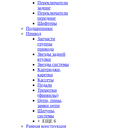
Переключатели
задние
Переключатели
передние
Шифтеры
Подшипники
Привод
Запчасти
группы
привода
Звезды задней
втулки
Звезды системы
Картриджи,
каретки
Кассеты
Педали
Трещотки
(фривилы)
Цепи, пины,
замки цепи
Шатуны,
системы
+ ЕЩЕ 6
Рамная конструкция