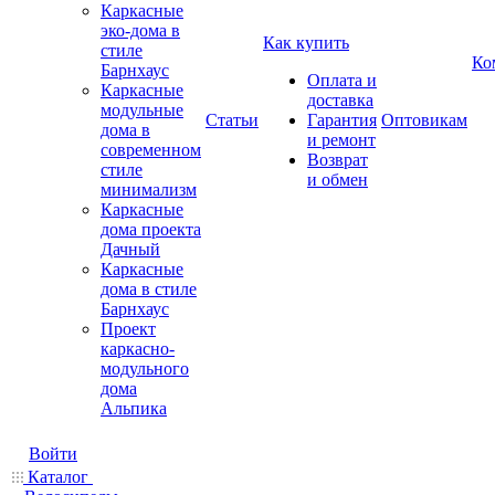
Каркасные
эко-дома в
Как купить
стиле
Ко
Барнхаус
Оплата и
Каркасные
доставка
модульные
Статьи
Гарантия
Оптовикам
дома в
и ремонт
современном
Возврат
стиле
и обмен
минимализм
Каркасные
дома проекта
Дачный
Каркасные
дома в стиле
Барнхаус
Проект
каркасно-
модульного
дома
Альпика
Войти
Каталог