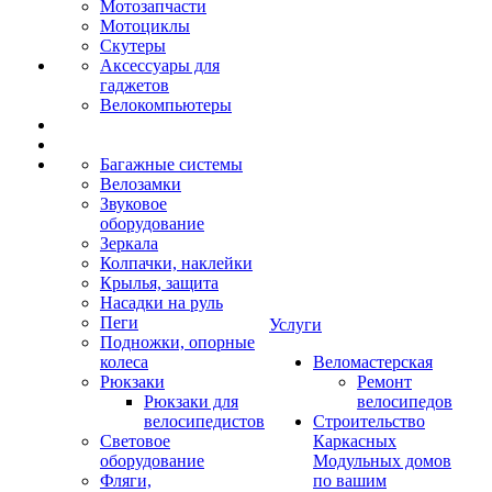
Мотозапчасти
Мотоциклы
Скутеры
Аксессуары для
гаджетов
Велокомпьютеры
Багажные системы
Велозамки
Звуковое
оборудование
Зеркала
Колпачки, наклейки
Крылья, защита
Насадки на руль
Пеги
Услуги
Подножки, опорные
колеса
Веломастерская
Рюкзаки
Ремонт
Рюкзаки для
велосипедов
велосипедистов
Строительство
Световое
Каркасных
оборудование
Модульных домов
Фляги,
по вашим