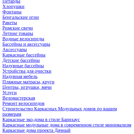
Петарды
Хлопушки
Фонтаны
Бенгальские огни
Ракеты
Римские свечи
Летние товары
Водные велосипеды
Бассейны и аксессуары
Аксессуары
Каркасные бассейны
Детские бассейны
Надувные бассейны
Устройства для очистки
Надувная мебель
Пляжные матрасы, круги
Центры, игрушки, мячи
Услуги
Веломастерская
Ремонт велосипедов
Строительство Каркасных Модульных домов по вашим
размерам
Каркасные эко-дома в стиле Барнхаус
Каркасные модульные дома в современном стиле минимализм
Каркасные дома проекта Дачный