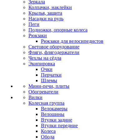
Зеркала
Колпачки, наклейки
Крылья, защита
Насадки на руль
Пеги
Подножки, опорные колеса
Рюкзаки
Рюкзаки для велосипедистов
Световое оборудование
Фляги, флягодержатели
Чехлы на сёдла
Экипировка
Очки
Перчатки
Шлемы
Мини-печи, плиты
Обогреватели
Вилки
Колесная группа
Велокамеры
Велошины
Втулки задние
Втулки передние
Колеса
Обода