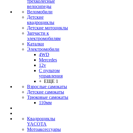
трехколесные
велосипеды
Веломобили
Детские
квадроциклы
Детские мотоциклы
Запчасти к
электромобилям
Каталки
Электромобили
4WD
Mercedes
12v
С пультом
управления
+ ЕЩЕ 1
Взрослые самокаты
Детские самокаты
Трюковые самокаты
110мм
Квадроциклы
YACOTA
Мотоаксессуары