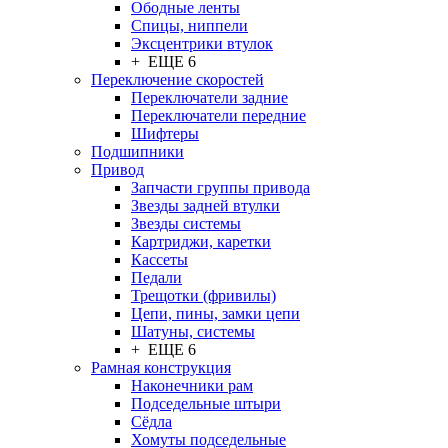
Ободные ленты
Спицы, ниппели
Эксцентрики втулок
+ ЕЩЕ 6
Переключение скоростей
Переключатели задние
Переключатели передние
Шифтеры
Подшипники
Привод
Запчасти группы привода
Звезды задней втулки
Звезды системы
Картриджи, каретки
Кассеты
Педали
Трещотки (фривилы)
Цепи, пины, замки цепи
Шатуны, системы
+ ЕЩЕ 6
Рамная конструкция
Наконечники рам
Подседельные штыри
Сёдла
Хомуты подседельные