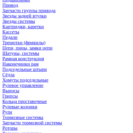
Привод
Запчасти группы привода
Звезды задней втулки
Звезды системы
Картриджи, каретки
Кассеты
Педали
Трещотки (фривилы)
Цепи, пины, замки цепи
Шатуны, системы
Рамная конструкция
Наконечники рам
Подседельные штыри
Сёдла
Хомуты подседельные
Рулевое управление
Выносы
Грипсы
Кольца проставочные
Рулевые колонки
Рули
Тормозные системы
Запчасти тормозной системы
Роторы