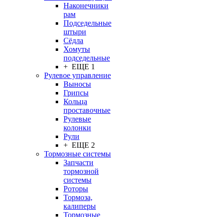
Наконечники
рам
Подседельные
штыри
Сёдла
Хомуты
подседельные
+ ЕЩЕ 1
Рулевое управление
Выносы
Грипсы
Кольца
проставочные
Рулевые
колонки
Рули
+ ЕЩЕ 2
Тормозные системы
Запчасти
тормозной
системы
Роторы
Тормоза,
калиперы
Тормозные