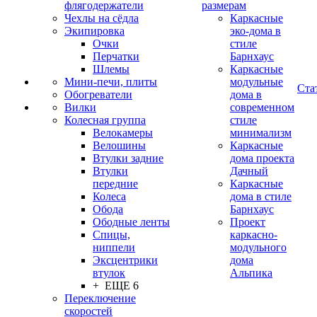
флягодержатели
размерам
Чехлы на сёдла
Каркасные
Экипировка
эко-дома в
Очки
стиле
Перчатки
Барнхаус
Шлемы
Каркасные
Мини-печи, плиты
модульные
Ста
Обогреватели
дома в
Вилки
современном
Колесная группа
стиле
Велокамеры
минимализм
Велошины
Каркасные
Втулки задние
дома проекта
Втулки
Дачный
передние
Каркасные
Колеса
дома в стиле
Обода
Барнхаус
Ободные ленты
Проект
Спицы,
каркасно-
ниппели
модульного
Эксцентрики
дома
втулок
Альпика
+ ЕЩЕ 6
Переключение
скоростей