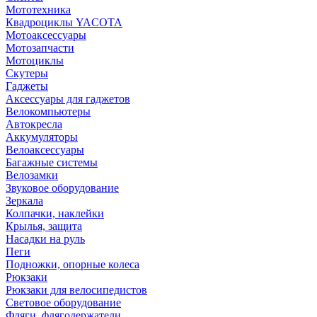
Мототехника
Квадроциклы YACOTA
Мотоаксессуары
Мотозапчасти
Мотоциклы
Скутеры
Гаджеты
Аксессуары для гаджетов
Велокомпьютеры
Автокресла
Аккумуляторы
Велоаксессуары
Багажные системы
Велозамки
Звуковое оборудование
Зеркала
Колпачки, наклейки
Крылья, защита
Насадки на руль
Пеги
Подножки, опорные колеса
Рюкзаки
Рюкзаки для велосипедистов
Световое оборудование
Фляги, флягодержатели