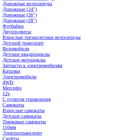
Дорожные велосипеды
Дорожные (24")
Дорожные (26")
Дорожные (28")
Фэтбайки
Двухподвесы
Взрослые трехколесные велосипеды
Детский транспорт
Веломобили
Детские квадроциклы
Детские мотоциклы
Запчасти к электромобилям
Каталки
Электромобили
4WD
Mercedes
12v
С пультом управления
Самокаты
Взрослые самокаты
Детские самокаты
Трюковые самокаты
110мм
Электротранспорт
Скейты