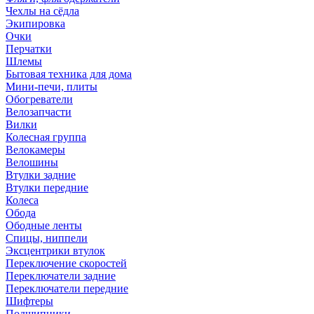
Чехлы на сёдла
Экипировка
Очки
Перчатки
Шлемы
Бытовая техника для дома
Мини-печи, плиты
Обогреватели
Велозапчасти
Вилки
Колесная группа
Велокамеры
Велошины
Втулки задние
Втулки передние
Колеса
Обода
Ободные ленты
Спицы, ниппели
Эксцентрики втулок
Переключение скоростей
Переключатели задние
Переключатели передние
Шифтеры
Подшипники