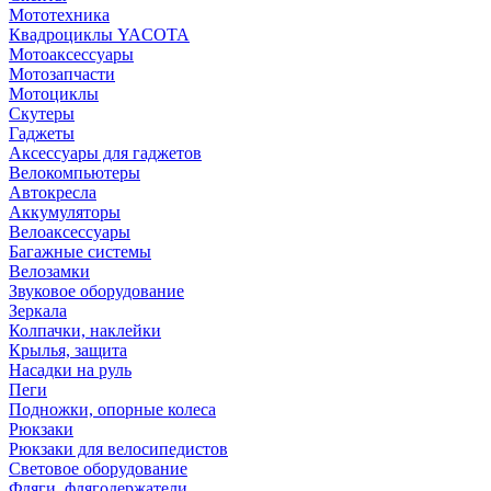
Мототехника
Квадроциклы YACOTA
Мотоаксессуары
Мотозапчасти
Мотоциклы
Скутеры
Гаджеты
Аксессуары для гаджетов
Велокомпьютеры
Автокресла
Аккумуляторы
Велоаксессуары
Багажные системы
Велозамки
Звуковое оборудование
Зеркала
Колпачки, наклейки
Крылья, защита
Насадки на руль
Пеги
Подножки, опорные колеса
Рюкзаки
Рюкзаки для велосипедистов
Световое оборудование
Фляги, флягодержатели