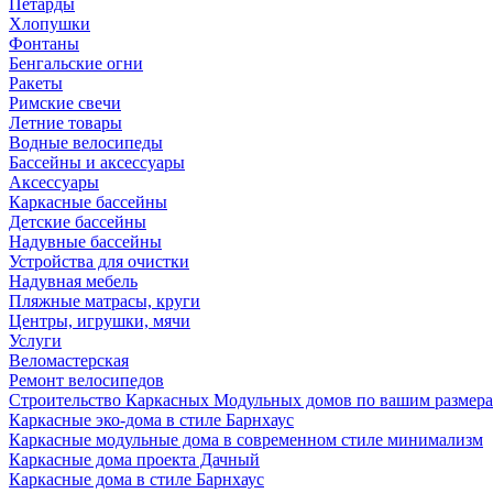
Петарды
Хлопушки
Фонтаны
Бенгальские огни
Ракеты
Римские свечи
Летние товары
Водные велосипеды
Бассейны и аксессуары
Аксессуары
Каркасные бассейны
Детские бассейны
Надувные бассейны
Устройства для очистки
Надувная мебель
Пляжные матрасы, круги
Центры, игрушки, мячи
Услуги
Веломастерская
Ремонт велосипедов
Строительство Каркасных Модульных домов по вашим размер
Каркасные эко-дома в стиле Барнхаус
Каркасные модульные дома в современном стиле минимализм
Каркасные дома проекта Дачный
Каркасные дома в стиле Барнхаус