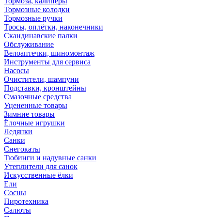
Тормоза, калиперы
Тормозные колодки
Тормозные ручки
Тросы, оплётки, наконечники
Скандинавские палки
Обслуживание
Велоаптечки, шиномонтаж
Инструменты для сервиса
Насосы
Очистители, шампуни
Подставки, кронштейны
Смазочные средства
Уцененные товары
Зимние товары
Ёлочные игрушки
Ледянки
Санки
Снегокаты
Тюбинги и надувные санки
Утеплители для санок
Искусственные ёлки
Ели
Сосны
Пиротехника
Салюты