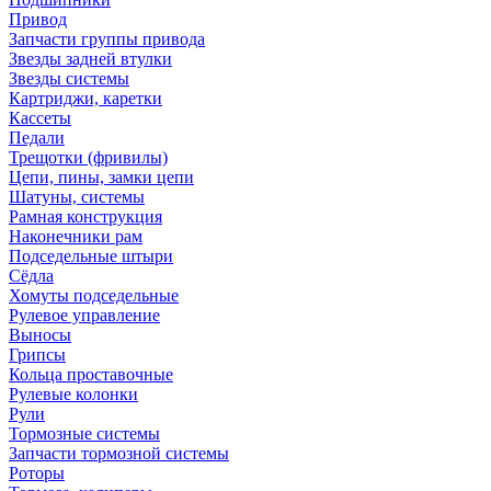
Привод
Запчасти группы привода
Звезды задней втулки
Звезды системы
Картриджи, каретки
Кассеты
Педали
Трещотки (фривилы)
Цепи, пины, замки цепи
Шатуны, системы
Рамная конструкция
Наконечники рам
Подседельные штыри
Сёдла
Хомуты подседельные
Рулевое управление
Выносы
Грипсы
Кольца проставочные
Рулевые колонки
Рули
Тормозные системы
Запчасти тормозной системы
Роторы