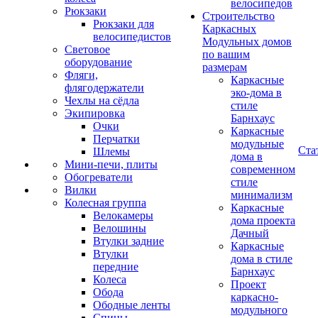
велосипедов
Рюкзаки
Строительство
Рюкзаки для
Каркасных
велосипедистов
Модульных домов
Световое
по вашим
оборудование
размерам
Фляги,
Каркасные
флягодержатели
эко-дома в
Чехлы на сёдла
стиле
Экипировка
Барнхаус
Очки
Каркасные
Перчатки
модульные
Ста
Шлемы
дома в
Мини-печи, плиты
современном
Обогреватели
стиле
Вилки
минимализм
Колесная группа
Каркасные
Велокамеры
дома проекта
Велошины
Дачный
Втулки задние
Каркасные
Втулки
дома в стиле
передние
Барнхаус
Колеса
Проект
Обода
каркасно-
Ободные ленты
модульного
Спицы,