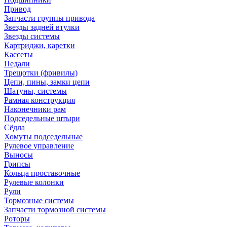
Привод
Запчасти группы привода
Звезды задней втулки
Звезды системы
Картриджи, каретки
Кассеты
Педали
Трещотки (фривилы)
Цепи, пины, замки цепи
Шатуны, системы
Рамная конструкция
Наконечники рам
Подседельные штыри
Сёдла
Хомуты подседельные
Рулевое управление
Выносы
Грипсы
Кольца проставочные
Рулевые колонки
Рули
Тормозные системы
Запчасти тормозной системы
Роторы