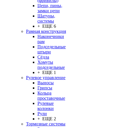
(фривилы)
Цепи, пины,
замки цепи
Шатуны,
системы
+ ЕЩЕ 6
Рамная конструкция
Наконечники
рам
Подседельные
штыри
Сёдла
Хомуты
подседельные
+ ЕЩЕ 1
Рулевое управление
Выносы
Грипсы
Кольца
проставочные
Рулевые
колонки
Рули
+ ЕЩЕ 2
Тормозные системы