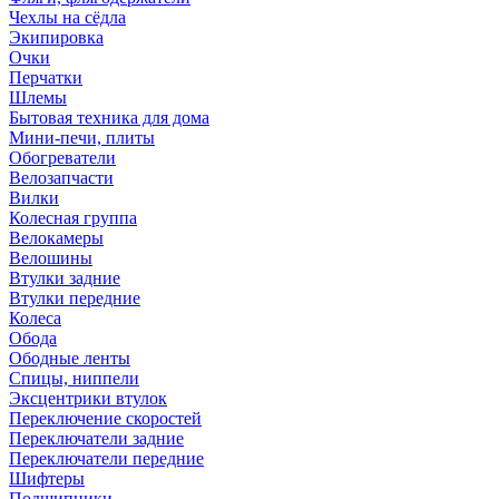
Чехлы на сёдла
Экипировка
Очки
Перчатки
Шлемы
Бытовая техника для дома
Мини-печи, плиты
Обогреватели
Велозапчасти
Вилки
Колесная группа
Велокамеры
Велошины
Втулки задние
Втулки передние
Колеса
Обода
Ободные ленты
Спицы, ниппели
Эксцентрики втулок
Переключение скоростей
Переключатели задние
Переключатели передние
Шифтеры
Подшипники