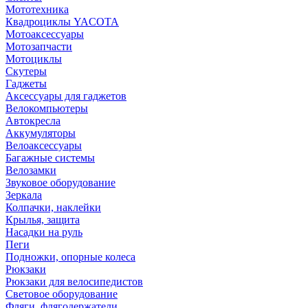
Мототехника
Квадроциклы YACOTA
Мотоаксессуары
Мотозапчасти
Мотоциклы
Скутеры
Гаджеты
Аксессуары для гаджетов
Велокомпьютеры
Автокресла
Аккумуляторы
Велоаксессуары
Багажные системы
Велозамки
Звуковое оборудование
Зеркала
Колпачки, наклейки
Крылья, защита
Насадки на руль
Пеги
Подножки, опорные колеса
Рюкзаки
Рюкзаки для велосипедистов
Световое оборудование
Фляги, флягодержатели