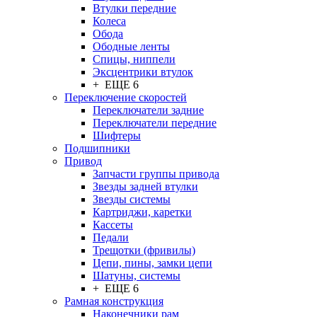
Втулки передние
Колеса
Обода
Ободные ленты
Спицы, ниппели
Эксцентрики втулок
+ ЕЩЕ 6
Переключение скоростей
Переключатели задние
Переключатели передние
Шифтеры
Подшипники
Привод
Запчасти группы привода
Звезды задней втулки
Звезды системы
Картриджи, каретки
Кассеты
Педали
Трещотки (фривилы)
Цепи, пины, замки цепи
Шатуны, системы
+ ЕЩЕ 6
Рамная конструкция
Наконечники рам