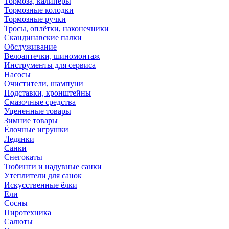
Тормоза, калиперы
Тормозные колодки
Тормозные ручки
Тросы, оплётки, наконечники
Скандинавские палки
Обслуживание
Велоаптечки, шиномонтаж
Инструменты для сервиса
Насосы
Очистители, шампуни
Подставки, кронштейны
Смазочные средства
Уцененные товары
Зимние товары
Ёлочные игрушки
Ледянки
Санки
Снегокаты
Тюбинги и надувные санки
Утеплители для санок
Искусственные ёлки
Ели
Сосны
Пиротехника
Салюты