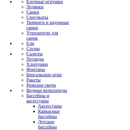
Ёлочные игрушки
Ледянки
Санки
Снегокаты
Тюбинги и надувные
санки
Утеплители для
санок
Ели
Сосны
Салюты
Петарды
Хлопушки
Фонтаны
Бенгальские огни
Ракеты
Римские свечи
Водные велосипеды
Бассейны и
аксессуары
Аксессуары
Каркасные
бассейны
Детские
бассейны