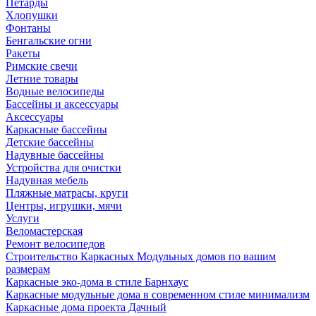
Петарды
Хлопушки
Фонтаны
Бенгальские огни
Ракеты
Римские свечи
Летние товары
Водные велосипеды
Бассейны и аксессуары
Аксессуары
Каркасные бассейны
Детские бассейны
Надувные бассейны
Устройства для очистки
Надувная мебель
Пляжные матрасы, круги
Центры, игрушки, мячи
Услуги
Веломастерская
Ремонт велосипедов
Строительство Каркасных Модульных домов по вашим
размерам
Каркасные эко-дома в стиле Барнхаус
Каркасные модульные дома в современном стиле минимализм
Каркасные дома проекта Дачный