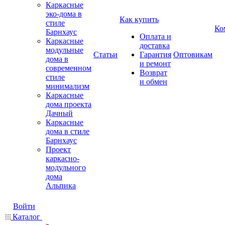
Каркасные
эко-дома в
Как купить
стиле
Ко
Барнхаус
Оплата и
Каркасные
доставка
модульные
Статьи
Гарантия
Оптовикам
дома в
и ремонт
современном
Возврат
стиле
и обмен
минимализм
Каркасные
дома проекта
Дачный
Каркасные
дома в стиле
Барнхаус
Проект
каркасно-
модульного
дома
Альпика
Войти
Каталог