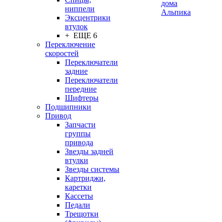
дома
ниппели
Альпика
Эксцентрики
втулок
+ ЕЩЕ 6
Переключение
скоростей
Переключатели
задние
Переключатели
передние
Шифтеры
Подшипники
Привод
Запчасти
группы
привода
Звезды задней
втулки
Звезды системы
Картриджи,
каретки
Кассеты
Педали
Трещотки