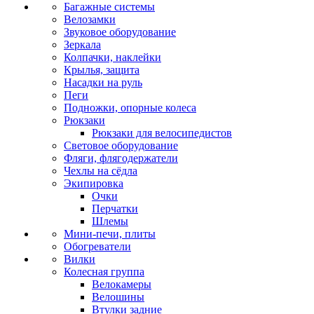
Багажные системы
Велозамки
Звуковое оборудование
Зеркала
Колпачки, наклейки
Крылья, защита
Насадки на руль
Пеги
Подножки, опорные колеса
Рюкзаки
Рюкзаки для велосипедистов
Световое оборудование
Фляги, флягодержатели
Чехлы на сёдла
Экипировка
Очки
Перчатки
Шлемы
Мини-печи, плиты
Обогреватели
Вилки
Колесная группа
Велокамеры
Велошины
Втулки задние