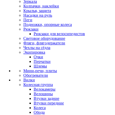
Зеркала
Колпачки, наклейки
Крылья, защита
Насадки на руль
Пеги
Подножки, опорные колеса
Рюкзаки
Рюкзаки для велосипедистов
Световое оборудование
Фляги, флягодержатели
Чехлы на сёдла
Экипировка
Очки
Перчатки
Шлемы
Мини-печи, плиты
Обогреватели
Вилки
Колесная группа
Велокамеры
Велошины
Втулки задние
Втулки передние
Колеса
Обода