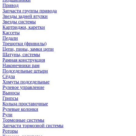
Привод
Запчасти группы привода
Звезды задней втулки
Звезды системы
Картриджи, каретки
Кассеты
Педали
Трещотки (фривилы)
Цепи, пины, замки цепи
Шатуны, системы
Рамная конструкция
Наконечники рам
Подседельные штыри
Сёдла
Хомуты подседельные
Рулевое управление
Выносы
Грипсы
Кольца проставочные
Рулевые колонки
Рули
Тормозные системы
Запчасти тормозной системы
Роторы