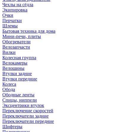
Чехлы на сёдла
Экипировка
Очки
Перчатки
Шлемы
Бытовая техника для дома
Мини-печи, плиты
Обогреватели
Велозапчасти
Вилки
Колесная группа
Велокамеры
Велошины
Втулки задние
Втулки передние
Колеса
Обода
Ободные ленты
Спицы, ниппели
Эксцентрики втулок
Переключение скоростей
Переключатели задние
Переключатели передние
Шифтеры
Подшипники