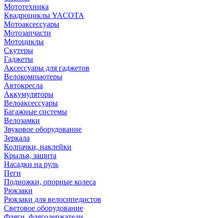
Мототехника
Квадроциклы YACOTA
Мотоаксессуары
Мотозапчасти
Мотоциклы
Скутеры
Гаджеты
Аксессуары для гаджетов
Велокомпьютеры
Автокресла
Аккумуляторы
Велоаксессуары
Багажные системы
Велозамки
Звуковое оборудование
Зеркала
Колпачки, наклейки
Крылья, защита
Насадки на руль
Пеги
Подножки, опорные колеса
Рюкзаки
Рюкзаки для велосипедистов
Световое оборудование
Фляги, флягодержатели