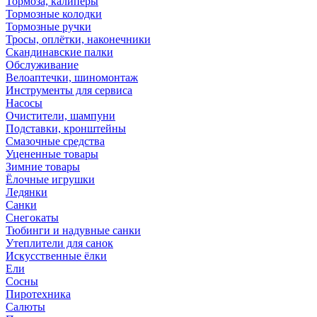
Тормоза, калиперы
Тормозные колодки
Тормозные ручки
Тросы, оплётки, наконечники
Скандинавские палки
Обслуживание
Велоаптечки, шиномонтаж
Инструменты для сервиса
Насосы
Очистители, шампуни
Подставки, кронштейны
Смазочные средства
Уцененные товары
Зимние товары
Ёлочные игрушки
Ледянки
Санки
Снегокаты
Тюбинги и надувные санки
Утеплители для санок
Искусственные ёлки
Ели
Сосны
Пиротехника
Салюты