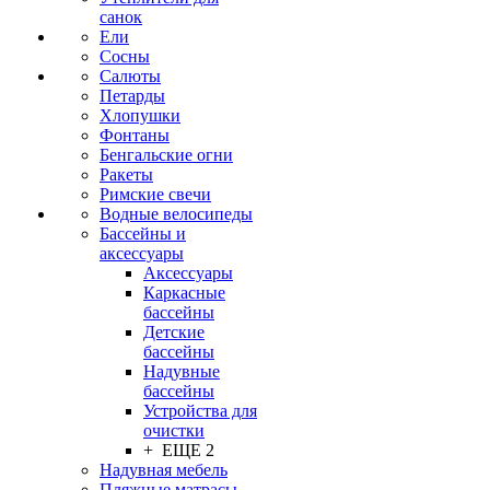
санок
Ели
Сосны
Салюты
Петарды
Хлопушки
Фонтаны
Бенгальские огни
Ракеты
Римские свечи
Водные велосипеды
Бассейны и
аксессуары
Аксессуары
Каркасные
бассейны
Детские
бассейны
Надувные
бассейны
Устройства для
очистки
+ ЕЩЕ 2
Надувная мебель
Пляжные матрасы,