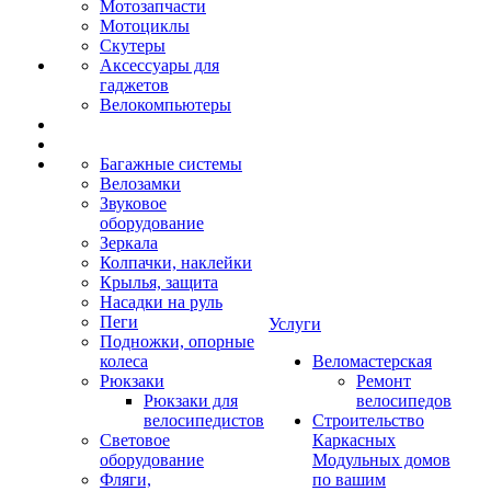
Мотозапчасти
Мотоциклы
Скутеры
Аксессуары для
гаджетов
Велокомпьютеры
Багажные системы
Велозамки
Звуковое
оборудование
Зеркала
Колпачки, наклейки
Крылья, защита
Насадки на руль
Пеги
Услуги
Подножки, опорные
колеса
Веломастерская
Рюкзаки
Ремонт
Рюкзаки для
велосипедов
велосипедистов
Строительство
Световое
Каркасных
оборудование
Модульных домов
Фляги,
по вашим