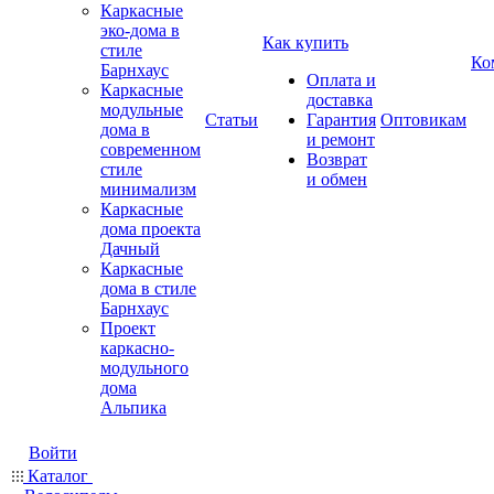
Каркасные
эко-дома в
Как купить
стиле
Ко
Барнхаус
Оплата и
Каркасные
доставка
модульные
Статьи
Гарантия
Оптовикам
дома в
и ремонт
современном
Возврат
стиле
и обмен
минимализм
Каркасные
дома проекта
Дачный
Каркасные
дома в стиле
Барнхаус
Проект
каркасно-
модульного
дома
Альпика
Войти
Каталог