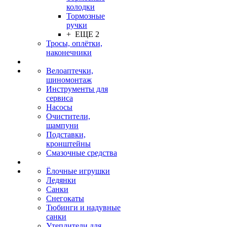
колодки
Тормозные
ручки
+ ЕЩЕ 2
Тросы, оплётки,
наконечники
Велоаптечки,
шиномонтаж
Инструменты для
сервиса
Насосы
Очистители,
шампуни
Подставки,
кронштейны
Смазочные средства
Ёлочные игрушки
Ледянки
Санки
Снегокаты
Тюбинги и надувные
санки
Утеплители для