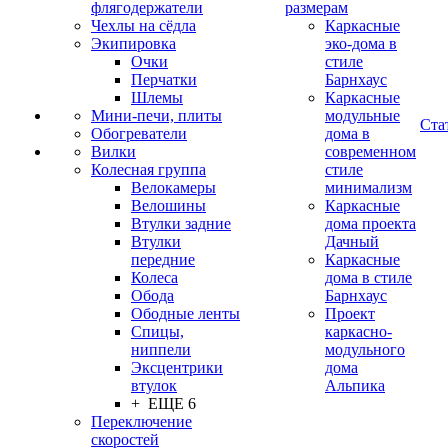
флягодержатели
размерам
Чехлы на сёдла
Каркасные
Экипировка
эко-дома в
Очки
стиле
Перчатки
Барнхаус
Шлемы
Каркасные
Мини-печи, плиты
модульные
Ста
Обогреватели
дома в
Вилки
современном
Колесная группа
стиле
Велокамеры
минимализм
Велошины
Каркасные
Втулки задние
дома проекта
Втулки
Дачный
передние
Каркасные
Колеса
дома в стиле
Обода
Барнхаус
Ободные ленты
Проект
Спицы,
каркасно-
ниппели
модульного
Эксцентрики
дома
втулок
Альпика
+ ЕЩЕ 6
Переключение
скоростей