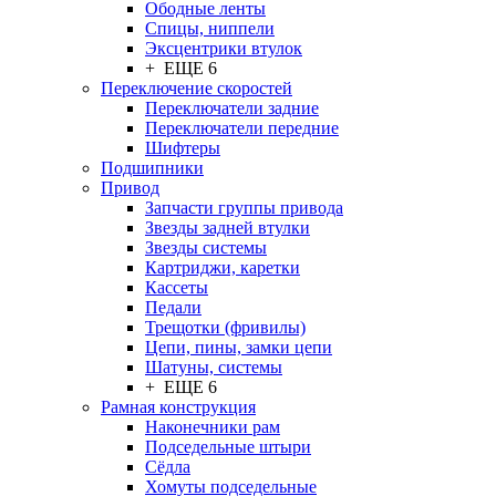
Ободные ленты
Спицы, ниппели
Эксцентрики втулок
+ ЕЩЕ 6
Переключение скоростей
Переключатели задние
Переключатели передние
Шифтеры
Подшипники
Привод
Запчасти группы привода
Звезды задней втулки
Звезды системы
Картриджи, каретки
Кассеты
Педали
Трещотки (фривилы)
Цепи, пины, замки цепи
Шатуны, системы
+ ЕЩЕ 6
Рамная конструкция
Наконечники рам
Подседельные штыри
Сёдла
Хомуты подседельные