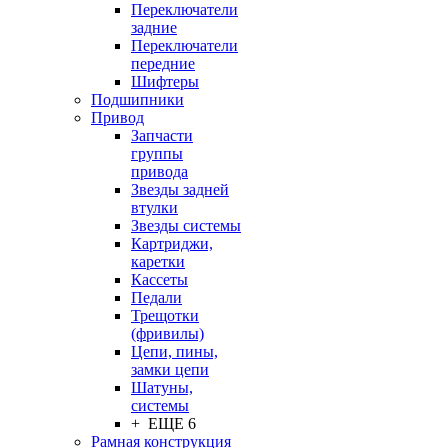
Переключатели
задние
Переключатели
передние
Шифтеры
Подшипники
Привод
Запчасти
группы
привода
Звезды задней
втулки
Звезды системы
Картриджи,
каретки
Кассеты
Педали
Трещотки
(фривилы)
Цепи, пины,
замки цепи
Шатуны,
системы
+ ЕЩЕ 6
Рамная конструкция