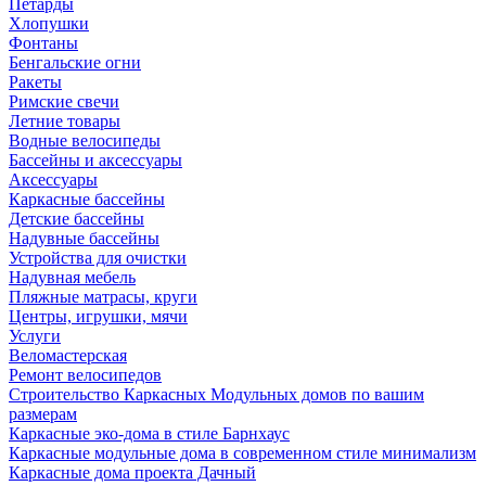
Петарды
Хлопушки
Фонтаны
Бенгальские огни
Ракеты
Римские свечи
Летние товары
Водные велосипеды
Бассейны и аксессуары
Аксессуары
Каркасные бассейны
Детские бассейны
Надувные бассейны
Устройства для очистки
Надувная мебель
Пляжные матрасы, круги
Центры, игрушки, мячи
Услуги
Веломастерская
Ремонт велосипедов
Строительство Каркасных Модульных домов по вашим
размерам
Каркасные эко-дома в стиле Барнхаус
Каркасные модульные дома в современном стиле минимализм
Каркасные дома проекта Дачный