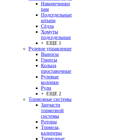
Наконечники
рам
Подседельные
штыри
Сёдла
Хомуты
подседельные
+ ЕЩЕ 1
Рулевое управление
Выносы
Грипсы
Кольца
проставочные
Рулевые
колонки
Рули
+ ЕЩЕ 2
Тормозные системы
Запчасти
тормозной
системы
Роторы
Тормоза,
калиперы
Тормозные