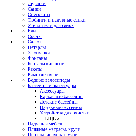
Ледянки
Санки
Снегокаты
Тюбинги и надувные санки
Утеплители для санок
Ели
Сосны
Салюты
Петарды
Хлопушки
Фонтаны
Бенгальские огни
Ракеты
Римские свечи
Водные велосипеды
Бассейны и аксессуары
Аксессуары
Каркасные бассейны
Детские бассейны
Надувные бассейны
Устройства для очистки
+ ЕЩЕ 2
Надувная мебель
Пляжные матрасы, круги
Центры, игрушки, мячи