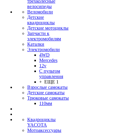
трехколесные
велосипеды
Веломобили
Детские
квадроциклы
Детские мотоциклы
Запчасти к
электромобилям
Каталки
Электромобили
4WD
Mercedes
12v
С пультом
управления
+ ЕЩЕ 1
Взрослые самокаты
Детские самокаты
Трюковые самокаты
110мм
Квадроциклы
YACOTA
Мотоаксессуары