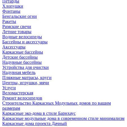
Петарды
Хлопушки
Фонтаны
Бенгальские огни
Ракеты
Римские свечи
Летние товары
Водные велосипеды
Бассейны и аксессуары
Аксессуары
Каркасные бассейны
Детские бассейны
Надувные бассейны
Устройства для очистки
Надувная мебель
Пляжные матрасы, круги
Центры, игрушки, мячи
Услуги
Веломастерская
Ремонт велосипедов
Строительство Каркасных Модульных домов по вашим
размерам
Каркасные эко-дома в стиле Барнхаус
Каркасные модульные дома в современном стиле минимализм
Каркасные дома проекта Дачный