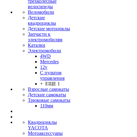
трехколесные
велосипеды
Веломобили
Детские
квадроциклы
Детские мотоциклы
Запчасти к
электромобилям
Каталки
Электромобили
4WD
Mercedes
12v
С пультом
управления
+ ЕЩЕ 1
Взрослые самокаты
Детские самокаты
Трюковые самокаты
110мм
Квадроциклы
YACOTA
Мотоаксессуары