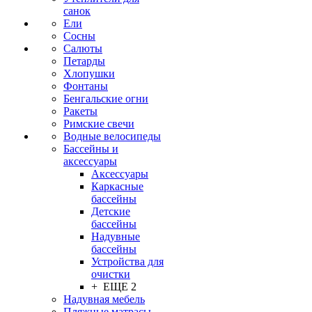
санок
Ели
Сосны
Салюты
Петарды
Хлопушки
Фонтаны
Бенгальские огни
Ракеты
Римские свечи
Водные велосипеды
Бассейны и
аксессуары
Аксессуары
Каркасные
бассейны
Детские
бассейны
Надувные
бассейны
Устройства для
очистки
+ ЕЩЕ 2
Надувная мебель
Пляжные матрасы,