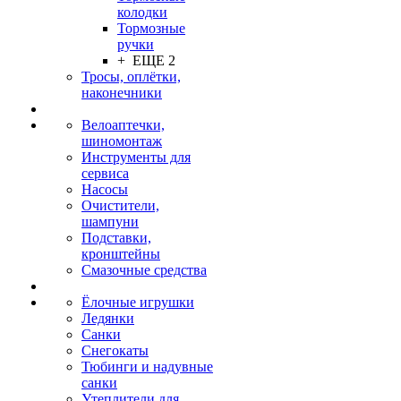
колодки
Тормозные
ручки
+ ЕЩЕ 2
Тросы, оплётки,
наконечники
Велоаптечки,
шиномонтаж
Инструменты для
сервиса
Насосы
Очистители,
шампуни
Подставки,
кронштейны
Смазочные средства
Ёлочные игрушки
Ледянки
Санки
Снегокаты
Тюбинги и надувные
санки
Утеплители для