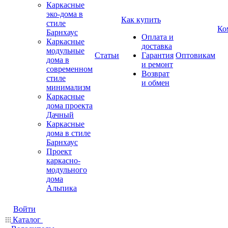
Каркасные
эко-дома в
Как купить
стиле
Ко
Барнхаус
Оплата и
Каркасные
доставка
модульные
Статьи
Гарантия
Оптовикам
дома в
и ремонт
современном
Возврат
стиле
и обмен
минимализм
Каркасные
дома проекта
Дачный
Каркасные
дома в стиле
Барнхаус
Проект
каркасно-
модульного
дома
Альпика
Войти
Каталог