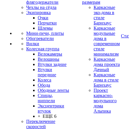
флягодержатели
размерам
Чехлы на сёдла
Каркасные
Экипировка
эко-дома в
Очки
стиле
Перчатки
Барнхаус
Шлемы
Каркасные
Мини-печи, плиты
модульные
Ста
Обогреватели
дома в
Вилки
современном
Колесная группа
стиле
Велокамеры
минимализм
Велошины
Каркасные
Втулки задние
дома проекта
Втулки
Дачный
передние
Каркасные
Колеса
дома в стиле
Обода
Барнхаус
Ободные ленты
Проект
Спицы,
каркасно-
ниппели
модульного
Эксцентрики
дома
втулок
Альпика
+ ЕЩЕ 6
Переключение
скоростей