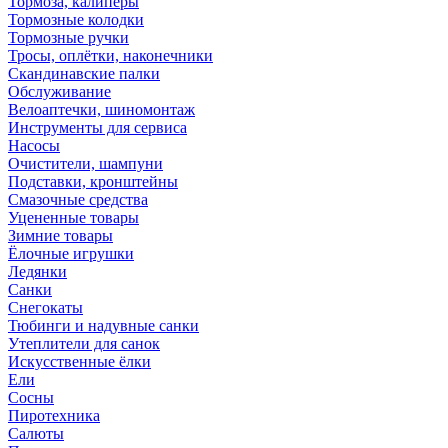
Тормоза, калиперы
Тормозные колодки
Тормозные ручки
Тросы, оплётки, наконечники
Скандинавские палки
Обслуживание
Велоаптечки, шиномонтаж
Инструменты для сервиса
Насосы
Очистители, шампуни
Подставки, кронштейны
Смазочные средства
Уцененные товары
Зимние товары
Ёлочные игрушки
Ледянки
Санки
Снегокаты
Тюбинги и надувные санки
Утеплители для санок
Искусственные ёлки
Ели
Сосны
Пиротехника
Салюты