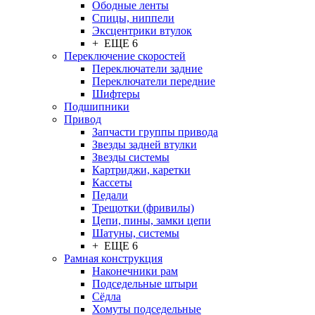
Ободные ленты
Спицы, ниппели
Эксцентрики втулок
+ ЕЩЕ 6
Переключение скоростей
Переключатели задние
Переключатели передние
Шифтеры
Подшипники
Привод
Запчасти группы привода
Звезды задней втулки
Звезды системы
Картриджи, каретки
Кассеты
Педали
Трещотки (фривилы)
Цепи, пины, замки цепи
Шатуны, системы
+ ЕЩЕ 6
Рамная конструкция
Наконечники рам
Подседельные штыри
Сёдла
Хомуты подседельные