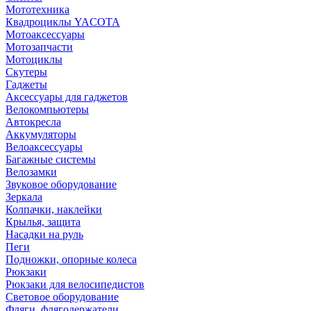
Мототехника
Квадроциклы YACOTA
Мотоаксессуары
Мотозапчасти
Мотоциклы
Скутеры
Гаджеты
Аксессуары для гаджетов
Велокомпьютеры
Автокресла
Аккумуляторы
Велоаксессуары
Багажные системы
Велозамки
Звуковое оборудование
Зеркала
Колпачки, наклейки
Крылья, защита
Насадки на руль
Пеги
Подножки, опорные колеса
Рюкзаки
Рюкзаки для велосипедистов
Световое оборудование
Фляги, флягодержатели