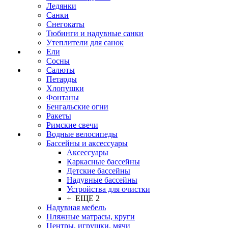
Ледянки
Санки
Снегокаты
Тюбинги и надувные санки
Утеплители для санок
Ели
Сосны
Салюты
Петарды
Хлопушки
Фонтаны
Бенгальские огни
Ракеты
Римские свечи
Водные велосипеды
Бассейны и аксессуары
Аксессуары
Каркасные бассейны
Детские бассейны
Надувные бассейны
Устройства для очистки
+ ЕЩЕ 2
Надувная мебель
Пляжные матрасы, круги
Центры, игрушки, мячи