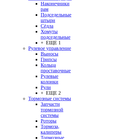
Наконечники
рам
Подседельные
штыри
Сёдла
Хомуты
подседельные
+ ЕЩЕ 1
Рулевое управление
Выносы
Грипсы
Кольца
проставочные
Рулевые
колонки
Рули
+ ЕЩЕ 2
Тормозные системы
Запчасти
тормозной
системы
Роторы
Тормоза,
калиперы
Тормозные