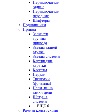
Переключатели
задние
Переключатели
передние
Шифтеры
Подшипники
Привод
Запчасти
группы
привода
Звезды задней
втулки
Звезды системы
Картриджи,
каретки
Кассеты
Педали
Трещотки
(фривилы)
Цепи, пины,
замки цепи
Шатуны,
системы
+ ЕЩЕ 6
Рамная конструкция