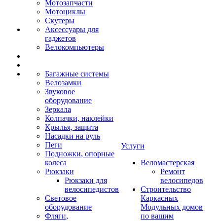
Мотозапчасти
Мотоциклы
Скутеры
Аксессуары для
гаджетов
Велокомпьютеры
Багажные системы
Велозамки
Звуковое
оборудование
Зеркала
Колпачки, наклейки
Крылья, защита
Насадки на руль
Пеги
Услуги
Подножки, опорные
колеса
Веломастерская
Рюкзаки
Ремонт
Рюкзаки для
велосипедов
велосипедистов
Строительство
Световое
Каркасных
оборудование
Модульных домов
Фляги,
по вашим