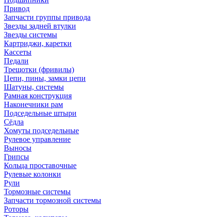
Привод
Запчасти группы привода
Звезды задней втулки
Звезды системы
Картриджи, каретки
Кассеты
Педали
Трещотки (фривилы)
Цепи, пины, замки цепи
Шатуны, системы
Рамная конструкция
Наконечники рам
Подседельные штыри
Сёдла
Хомуты подседельные
Рулевое управление
Выносы
Грипсы
Кольца проставочные
Рулевые колонки
Рули
Тормозные системы
Запчасти тормозной системы
Роторы