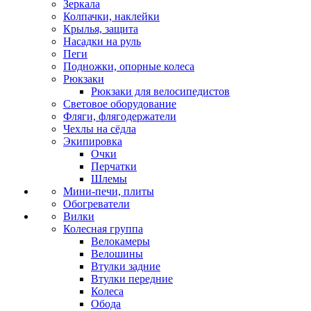
Зеркала
Колпачки, наклейки
Крылья, защита
Насадки на руль
Пеги
Подножки, опорные колеса
Рюкзаки
Рюкзаки для велосипедистов
Световое оборудование
Фляги, флягодержатели
Чехлы на сёдла
Экипировка
Очки
Перчатки
Шлемы
Мини-печи, плиты
Обогреватели
Вилки
Колесная группа
Велокамеры
Велошины
Втулки задние
Втулки передние
Колеса
Обода