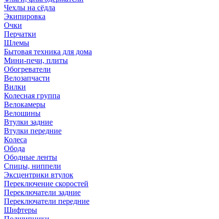
Чехлы на сёдла
Экипировка
Очки
Перчатки
Шлемы
Бытовая техника для дома
Мини-печи, плиты
Обогреватели
Велозапчасти
Вилки
Колесная группа
Велокамеры
Велошины
Втулки задние
Втулки передние
Колеса
Обода
Ободные ленты
Спицы, ниппели
Эксцентрики втулок
Переключение скоростей
Переключатели задние
Переключатели передние
Шифтеры
Подшипники