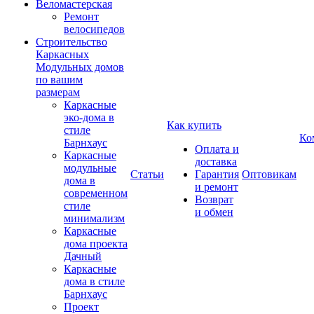
Веломастерская
Ремонт
велосипедов
Строительство
Каркасных
Модульных домов
по вашим
размерам
Каркасные
эко-дома в
Как купить
стиле
Ко
Барнхаус
Оплата и
Каркасные
доставка
модульные
Статьи
Гарантия
Оптовикам
дома в
и ремонт
современном
Возврат
стиле
и обмен
минимализм
Каркасные
дома проекта
Дачный
Каркасные
дома в стиле
Барнхаус
Проект