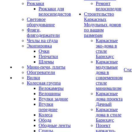
Рюкзаки
Ремонт
Рюкзаки для
велосипедов
велосипедистов
Строительство
Световое
Каркасных
оборудование
Модульных домов
Фляги,
по вашим
флягодержатели
размерам
Чехлы на сёдла
Каркасные
Экипировка
эко-дома в
Очки
стиле
Перчатки
Барнхаус
Шлемы
Каркасные
Мини-печи, плиты
модульные
Ста
Обогреватели
дома в
Вилки
современном
Колесная группа
стиле
Велокамеры
минимализм
Велошины
Каркасные
Втулки задние
дома проекта
Втулки
Дачный
передние
Каркасные
Колеса
дома в стиле
Обода
Барнхаус
Ободные ленты
Проект
Спицы,
каркасно-