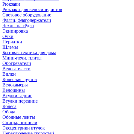
Рюкзаки
Рюкзаки для велосипедистов
Световое оборудование
Фляги, флягодержатели
Чехлы на сёдла
Экипировка
Очки
Перчатки
Шлемы
Бытовая техника для дома
Мини-печи, плиты
Обогреватели
Велозапчасти
Вилки
Колесная группа
Велокамеры
Велошины
Втулки задние
Втулки передние
Колеса
Обода
Ободные ленты
Спицы, ниппели
Эксцентрики втулок
Переключение скоростей