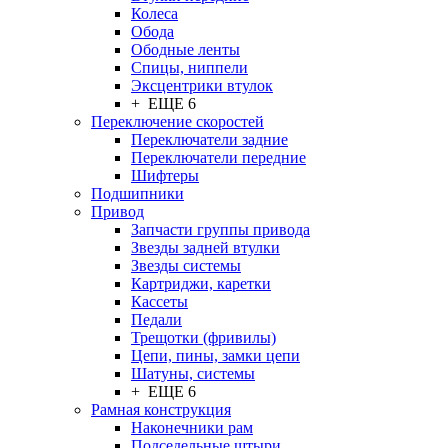
Колеса
Обода
Ободные ленты
Спицы, ниппели
Эксцентрики втулок
+ ЕЩЕ 6
Переключение скоростей
Переключатели задние
Переключатели передние
Шифтеры
Подшипники
Привод
Запчасти группы привода
Звезды задней втулки
Звезды системы
Картриджи, каретки
Кассеты
Педали
Трещотки (фривилы)
Цепи, пины, замки цепи
Шатуны, системы
+ ЕЩЕ 6
Рамная конструкция
Наконечники рам
Подседельные штыри