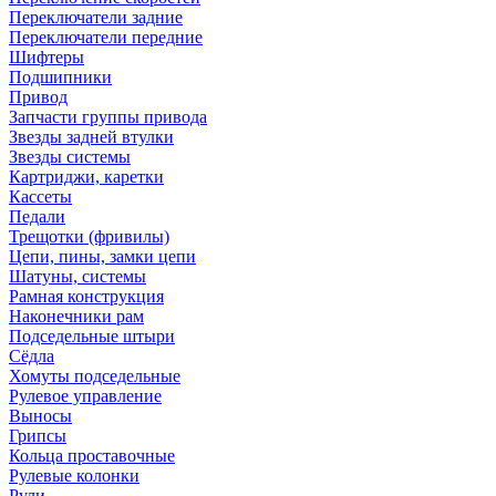
Переключатели задние
Переключатели передние
Шифтеры
Подшипники
Привод
Запчасти группы привода
Звезды задней втулки
Звезды системы
Картриджи, каретки
Кассеты
Педали
Трещотки (фривилы)
Цепи, пины, замки цепи
Шатуны, системы
Рамная конструкция
Наконечники рам
Подседельные штыри
Сёдла
Хомуты подседельные
Рулевое управление
Выносы
Грипсы
Кольца проставочные
Рулевые колонки
Рули