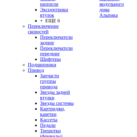
ниппели
модульного
Эксцентрики
дома
втулок
Альпика
+ ЕЩЕ 6
Переключение
скоростей
Переключатели
задние
Переключатели
передние
Шифтеры
Подшипники
Привод
Запчасти
группы
привода
Звезды задней
втулки
Звезды системы
Картриджи,
каретки
Кассеты
Педали
Трещотки
(фривилы)