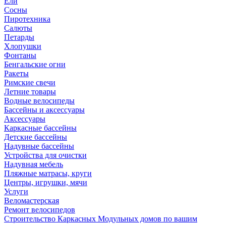
Ели
Сосны
Пиротехника
Салюты
Петарды
Хлопушки
Фонтаны
Бенгальские огни
Ракеты
Римские свечи
Летние товары
Водные велосипеды
Бассейны и аксессуары
Аксессуары
Каркасные бассейны
Детские бассейны
Надувные бассейны
Устройства для очистки
Надувная мебель
Пляжные матрасы, круги
Центры, игрушки, мячи
Услуги
Веломастерская
Ремонт велосипедов
Строительство Каркасных Модульных домов по вашим