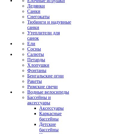
Ёлочные игрушки
Ледянки
Санки
Снегокаты
Тюбинги и надувные
санки
Утеплители для
санок
Ели
Сосны
Салюты
Петарды
Хлопушки
Фонтаны
Бенгальские огни
Ракеты
Римские свечи
Водные велосипеды
Бассейны и
аксессуары
Аксессуары
Каркасные
бассейны
Детские
бассейны