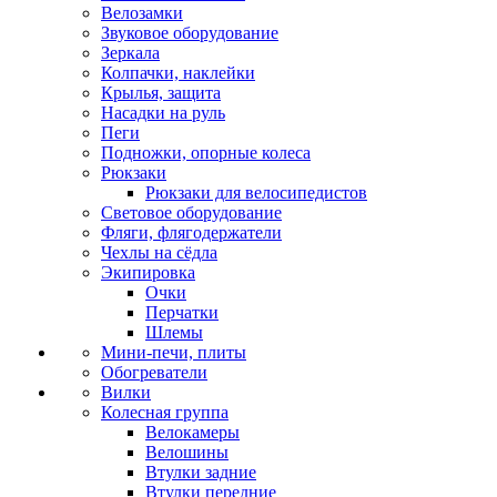
Велозамки
Звуковое оборудование
Зеркала
Колпачки, наклейки
Крылья, защита
Насадки на руль
Пеги
Подножки, опорные колеса
Рюкзаки
Рюкзаки для велосипедистов
Световое оборудование
Фляги, флягодержатели
Чехлы на сёдла
Экипировка
Очки
Перчатки
Шлемы
Мини-печи, плиты
Обогреватели
Вилки
Колесная группа
Велокамеры
Велошины
Втулки задние
Втулки передние