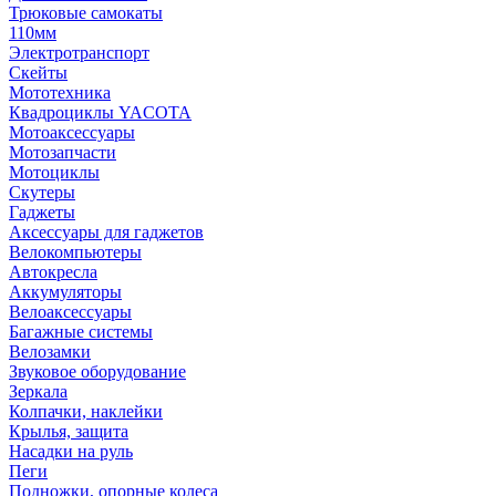
Трюковые самокаты
110мм
Электротранспорт
Скейты
Мототехника
Квадроциклы YACOTA
Мотоаксессуары
Мотозапчасти
Мотоциклы
Скутеры
Гаджеты
Аксессуары для гаджетов
Велокомпьютеры
Автокресла
Аккумуляторы
Велоаксессуары
Багажные системы
Велозамки
Звуковое оборудование
Зеркала
Колпачки, наклейки
Крылья, защита
Насадки на руль
Пеги
Подножки, опорные колеса