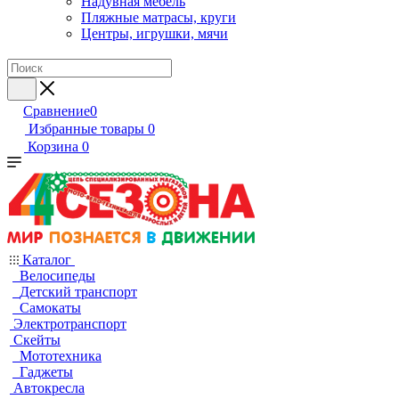
Надувная мебель
Пляжные матрасы, круги
Центры, игрушки, мячи
Сравнение
0
Избранные товары
0
Корзина
0
Каталог
Велосипеды
Детский транспорт
Самокаты
Электротранспорт
Скейты
Мототехника
Гаджеты
Автокресла