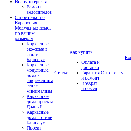
Веломастерская
Ремонт
велосипедов
Строительство
Каркасных
Модульных домов
по вашим
размерам
Каркасные
эко-дома в
Как купить
стиле
Ко
Барнхаус
Оплата и
Каркасные
доставка
модульные
Статьи
Гарантия
Оптовикам
дома в
и ремонт
современном
Возврат
стиле
и обмен
минимализм
Каркасные
дома проекта
Дачный
Каркасные
дома в стиле
Барнхаус
Проект