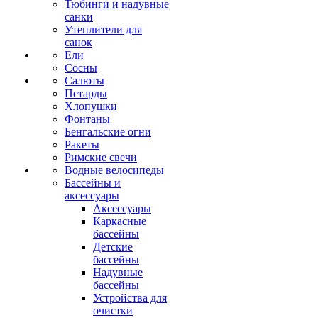
Тюбинги и надувные
санки
Утеплители для
санок
Ели
Сосны
Салюты
Петарды
Хлопушки
Фонтаны
Бенгальские огни
Ракеты
Римские свечи
Водные велосипеды
Бассейны и
аксессуары
Аксессуары
Каркасные
бассейны
Детские
бассейны
Надувные
бассейны
Устройства для
очистки