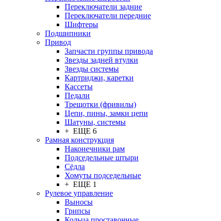
Переключатели задние
Переключатели передние
Шифтеры
Подшипники
Привод
Запчасти группы привода
Звезды задней втулки
Звезды системы
Картриджи, каретки
Кассеты
Педали
Трещотки (фривилы)
Цепи, пины, замки цепи
Шатуны, системы
+ ЕЩЕ 6
Рамная конструкция
Наконечники рам
Подседельные штыри
Сёдла
Хомуты подседельные
+ ЕЩЕ 1
Рулевое управление
Выносы
Грипсы
Кольца проставочные