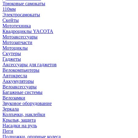
Трюковые самокаты
110мм
Электросамокаты
Скейты
Мототехника
Квадроциклы YACOTA
Мотоаксессуары
Мотозапчасти
Мотоциклы
Скутеры
Гаджеты
Аксессуары для гаджетов
Велокомпьютеры
Автокресла
Аккумуляторы
Велоаксессуары
Багажные системы
Велозамки
Звуковое оборудование
Зеркала
Колпачки, наклейки
Крылья, защита
Насадки на руль
Пеги
Подножки, опорные колеса