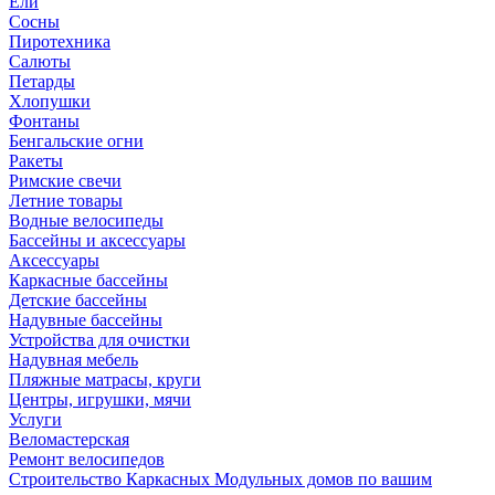
Ели
Сосны
Пиротехника
Салюты
Петарды
Хлопушки
Фонтаны
Бенгальские огни
Ракеты
Римские свечи
Летние товары
Водные велосипеды
Бассейны и аксессуары
Аксессуары
Каркасные бассейны
Детские бассейны
Надувные бассейны
Устройства для очистки
Надувная мебель
Пляжные матрасы, круги
Центры, игрушки, мячи
Услуги
Веломастерская
Ремонт велосипедов
Строительство Каркасных Модульных домов по вашим