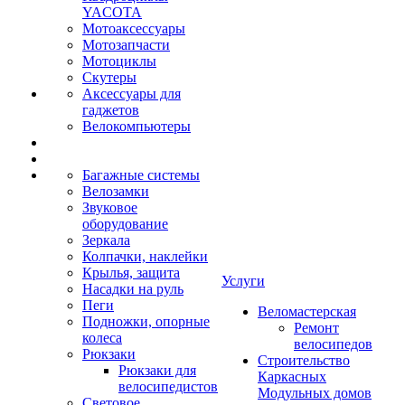
YACOTA
Мотоаксессуары
Мотозапчасти
Мотоциклы
Скутеры
Аксессуары для
гаджетов
Велокомпьютеры
Багажные системы
Велозамки
Звуковое
оборудование
Зеркала
Колпачки, наклейки
Крылья, защита
Услуги
Насадки на руль
Пеги
Веломастерская
Подножки, опорные
Ремонт
колеса
велосипедов
Рюкзаки
Строительство
Рюкзаки для
Каркасных
велосипедистов
Модульных домов
Световое