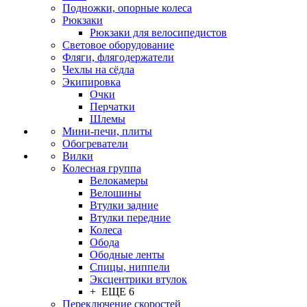
Подножки, опорные колеса
Рюкзаки
Рюкзаки для велосипедистов
Световое оборудование
Фляги, флягодержатели
Чехлы на сёдла
Экипировка
Очки
Перчатки
Шлемы
Мини-печи, плиты
Обогреватели
Вилки
Колесная группа
Велокамеры
Велошины
Втулки задние
Втулки передние
Колеса
Обода
Ободные ленты
Спицы, ниппели
Эксцентрики втулок
+ ЕЩЕ 6
Переключение скоростей