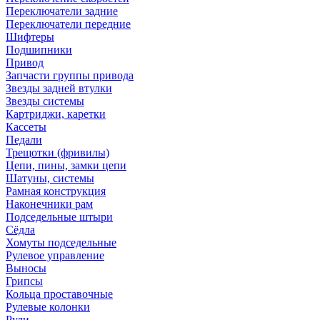
Переключатели задние
Переключатели передние
Шифтеры
Подшипники
Привод
Запчасти группы привода
Звезды задней втулки
Звезды системы
Картриджи, каретки
Кассеты
Педали
Трещотки (фривилы)
Цепи, пины, замки цепи
Шатуны, системы
Рамная конструкция
Наконечники рам
Подседельные штыри
Сёдла
Хомуты подседельные
Рулевое управление
Выносы
Грипсы
Кольца проставочные
Рулевые колонки
Рули