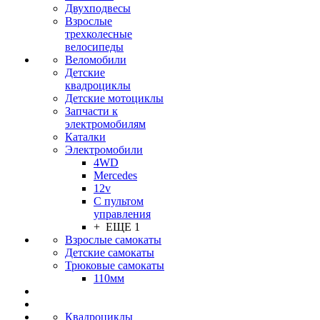
Двухподвесы
Взрослые
трехколесные
велосипеды
Веломобили
Детские
квадроциклы
Детские мотоциклы
Запчасти к
электромобилям
Каталки
Электромобили
4WD
Mercedes
12v
С пультом
управления
+ ЕЩЕ 1
Взрослые самокаты
Детские самокаты
Трюковые самокаты
110мм
Квадроциклы