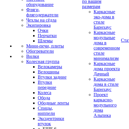
по вашим
оборудование
размерам
Фляги,
Каркасные
флягодержатели
эко-дома в
Чехлы на сёдла
стиле
Экипировка
Барнхаус
Очки
Каркасные
Перчатки
модульные
Ста
Шлемы
дома в
Мини-печи, плиты
современном
Обогреватели
стиле
Вилки
минимализм
Колесная группа
Каркасные
Велокамеры
дома проекта
Велошины
Дачный
Втулки задние
Каркасные
Втулки
дома в стиле
передние
Барнхаус
Колеса
Проект
Обода
каркасно-
Ободные ленты
модульного
Спицы,
дома
ниппели
Альпика
Эксцентрики
втулок
+ ЕЩЕ 6