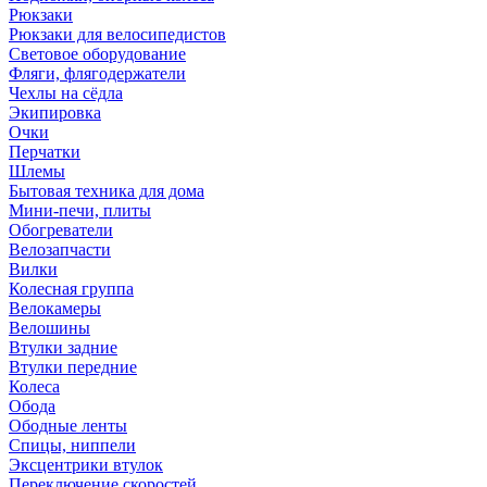
Рюкзаки
Рюкзаки для велосипедистов
Световое оборудование
Фляги, флягодержатели
Чехлы на сёдла
Экипировка
Очки
Перчатки
Шлемы
Бытовая техника для дома
Мини-печи, плиты
Обогреватели
Велозапчасти
Вилки
Колесная группа
Велокамеры
Велошины
Втулки задние
Втулки передние
Колеса
Обода
Ободные ленты
Спицы, ниппели
Эксцентрики втулок
Переключение скоростей