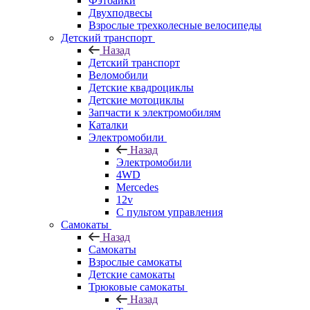
Фэтбайки
Двухподвесы
Взрослые трехколесные велосипеды
Детский транспорт
Назад
Детский транспорт
Веломобили
Детские квадроциклы
Детские мотоциклы
Запчасти к электромобилям
Каталки
Электромобили
Назад
Электромобили
4WD
Mercedes
12v
С пультом управления
Самокаты
Назад
Самокаты
Взрослые самокаты
Детские самокаты
Трюковые самокаты
Назад