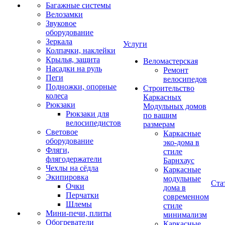
Багажные системы
Велозамки
Звуковое
оборудование
Зеркала
Услуги
Колпачки, наклейки
Крылья, защита
Веломастерская
Насадки на руль
Ремонт
Пеги
велосипедов
Подножки, опорные
Строительство
колеса
Каркасных
Рюкзаки
Модульных домов
Рюкзаки для
по вашим
велосипедистов
размерам
Световое
Каркасные
оборудование
эко-дома в
Фляги,
стиле
флягодержатели
Барнхаус
Чехлы на сёдла
Каркасные
Экипировка
модульные
Ста
Очки
дома в
Перчатки
современном
Шлемы
стиле
Мини-печи, плиты
минимализм
Обогреватели
Каркасные