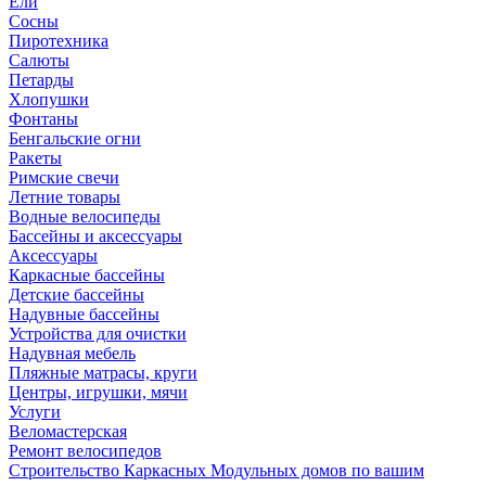
Ели
Сосны
Пиротехника
Салюты
Петарды
Хлопушки
Фонтаны
Бенгальские огни
Ракеты
Римские свечи
Летние товары
Водные велосипеды
Бассейны и аксессуары
Аксессуары
Каркасные бассейны
Детские бассейны
Надувные бассейны
Устройства для очистки
Надувная мебель
Пляжные матрасы, круги
Центры, игрушки, мячи
Услуги
Веломастерская
Ремонт велосипедов
Строительство Каркасных Модульных домов по вашим