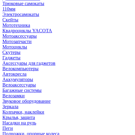
Трюковые самокаты
110мм
Электросамокаты
Скейты
Мототехника
Квадроциклы YACOTA
Мотоаксессуары
Мотозапчасти
Мотоциклы
Скутеры
Гаджеты
Аксессуары для гаджетов
Велокомпьютеры
Автокресла
Аккумуляторы
Велоаксессуары
Багажные системы
Велозамки
Звуковое оборудование
Зеркала
Колпачки, наклейки
Крылья, защита
Насадки на руль
Пеги
Подножки, опорные колеса