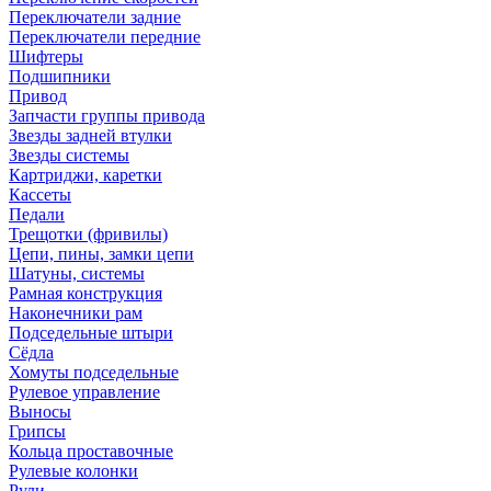
Переключатели задние
Переключатели передние
Шифтеры
Подшипники
Привод
Запчасти группы привода
Звезды задней втулки
Звезды системы
Картриджи, каретки
Кассеты
Педали
Трещотки (фривилы)
Цепи, пины, замки цепи
Шатуны, системы
Рамная конструкция
Наконечники рам
Подседельные штыри
Сёдла
Хомуты подседельные
Рулевое управление
Выносы
Грипсы
Кольца проставочные
Рулевые колонки
Рули