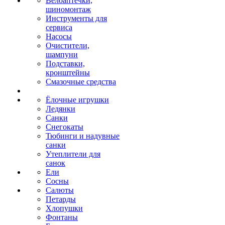
Велоаптечки,
шиномонтаж
Инструменты для
сервиса
Насосы
Очистители,
шампуни
Подставки,
кронштейны
Смазочные средства
Ёлочные игрушки
Ледянки
Санки
Снегокаты
Тюбинги и надувные
санки
Утеплители для
санок
Ели
Сосны
Салюты
Петарды
Хлопушки
Фонтаны