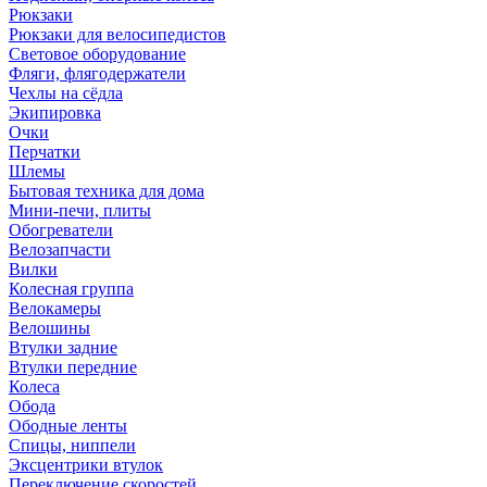
Рюкзаки
Рюкзаки для велосипедистов
Световое оборудование
Фляги, флягодержатели
Чехлы на сёдла
Экипировка
Очки
Перчатки
Шлемы
Бытовая техника для дома
Мини-печи, плиты
Обогреватели
Велозапчасти
Вилки
Колесная группа
Велокамеры
Велошины
Втулки задние
Втулки передние
Колеса
Обода
Ободные ленты
Спицы, ниппели
Эксцентрики втулок
Переключение скоростей