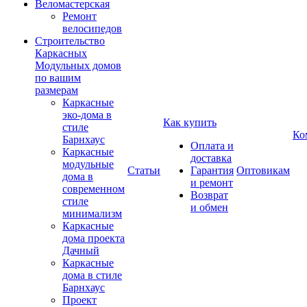
Веломастерская
Ремонт
велосипедов
Строительство
Каркасных
Модульных домов
по вашим
размерам
Каркасные
эко-дома в
Как купить
стиле
Ко
Барнхаус
Оплата и
Каркасные
доставка
модульные
Статьи
Гарантия
Оптовикам
дома в
и ремонт
современном
Возврат
стиле
и обмен
минимализм
Каркасные
дома проекта
Дачный
Каркасные
дома в стиле
Барнхаус
Проект