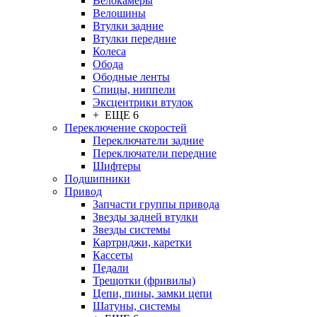
Велокамеры
Велошины
Втулки задние
Втулки передние
Колеса
Обода
Ободные ленты
Спицы, ниппели
Эксцентрики втулок
+ ЕЩЕ 6
Переключение скоростей
Переключатели задние
Переключатели передние
Шифтеры
Подшипники
Привод
Запчасти группы привода
Звезды задней втулки
Звезды системы
Картриджи, каретки
Кассеты
Педали
Трещотки (фривилы)
Цепи, пины, замки цепи
Шатуны, системы