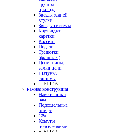
группы
привода
Звезды задней
втулки
Звезды системы
Картриджи,
каретки
Кассеты
Педали
Трещотки
(фривилы)
Цепи, пины,
замки цепи
Шатуны,
системы
+ ЕЩЕ 6
Рамная конструкция
Наконечники
рам
Подседельные
штыри
Сёдла
Хомуты
подседельные
+ ЕЩЕ 1