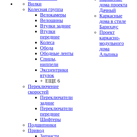
Вилки
дома проекта
Колесная группа
Дачный
Велокамеры
Каркасные
Велошины
дома в стиле
Втулки задние
Барнхаус
Втулки
Проект
передние
каркасно-
Колеса
модульного
Обода
дома
Ободные ленты
Альпика
Спицы,
ниппели
Эксцентрики
втулок
+ ЕЩЕ 6
Переключение
скоростей
Переключатели
задние
Переключатели
передние
Шифтеры
Подшипники
Привод
Запчасти