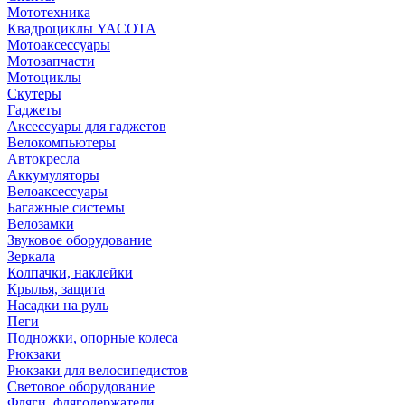
Мототехника
Квадроциклы YACOTA
Мотоаксессуары
Мотозапчасти
Мотоциклы
Скутеры
Гаджеты
Аксессуары для гаджетов
Велокомпьютеры
Автокресла
Аккумуляторы
Велоаксессуары
Багажные системы
Велозамки
Звуковое оборудование
Зеркала
Колпачки, наклейки
Крылья, защита
Насадки на руль
Пеги
Подножки, опорные колеса
Рюкзаки
Рюкзаки для велосипедистов
Световое оборудование
Фляги, флягодержатели