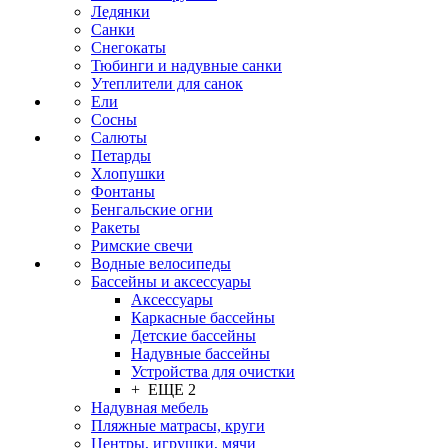
Ледянки
Санки
Снегокаты
Тюбинги и надувные санки
Утеплители для санок
Ели
Сосны
Салюты
Петарды
Хлопушки
Фонтаны
Бенгальские огни
Ракеты
Римские свечи
Водные велосипеды
Бассейны и аксессуары
Аксессуары
Каркасные бассейны
Детские бассейны
Надувные бассейны
Устройства для очистки
+ ЕЩЕ 2
Надувная мебель
Пляжные матрасы, круги
Центры, игрушки, мячи