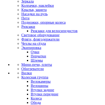
Зеркала
Колпачки, наклейки
Крылья, защита
Насадки на руль
Пеги
Подножки, опорные колеса
Рюкзаки
Рюкзаки для велосипедистов
Световое оборудование
Фляги, флягодержатели
Чехлы на сёдла
Экипировка
Очки
Перчатки
Шлемы
Мини-печи, плиты
Обогреватели
Вилки
Колесная группа
Велокамеры
Велошины
Втулки задние
Втулки передние
Колеса
Обода