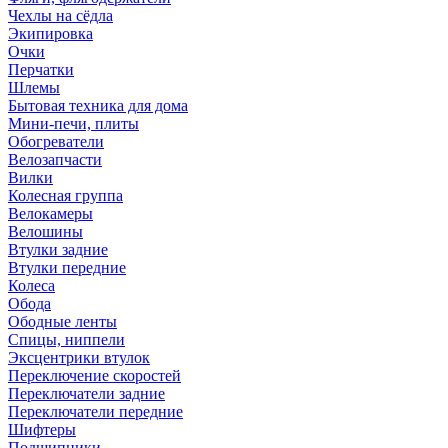
Чехлы на сёдла
Экипировка
Очки
Перчатки
Шлемы
Бытовая техника для дома
Мини-печи, плиты
Обогреватели
Велозапчасти
Вилки
Колесная группа
Велокамеры
Велошины
Втулки задние
Втулки передние
Колеса
Обода
Ободные ленты
Спицы, ниппели
Эксцентрики втулок
Переключение скоростей
Переключатели задние
Переключатели передние
Шифтеры
Подшипники