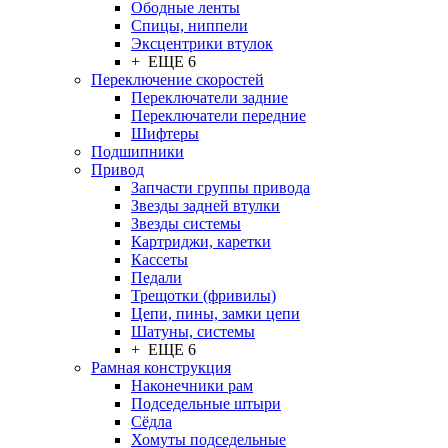
Ободные ленты
Спицы, ниппели
Эксцентрики втулок
+ ЕЩЕ 6
Переключение скоростей
Переключатели задние
Переключатели передние
Шифтеры
Подшипники
Привод
Запчасти группы привода
Звезды задней втулки
Звезды системы
Картриджи, каретки
Кассеты
Педали
Трещотки (фривилы)
Цепи, пины, замки цепи
Шатуны, системы
+ ЕЩЕ 6
Рамная конструкция
Наконечники рам
Подседельные штыри
Сёдла
Хомуты подседельные