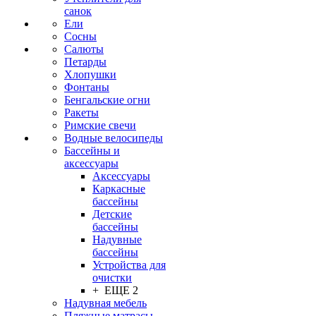
санок
Ели
Сосны
Салюты
Петарды
Хлопушки
Фонтаны
Бенгальские огни
Ракеты
Римские свечи
Водные велосипеды
Бассейны и
аксессуары
Аксессуары
Каркасные
бассейны
Детские
бассейны
Надувные
бассейны
Устройства для
очистки
+ ЕЩЕ 2
Надувная мебель
Пляжные матрасы,