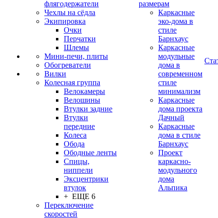
флягодержатели
размерам
Чехлы на сёдла
Каркасные
Экипировка
эко-дома в
Очки
стиле
Перчатки
Барнхаус
Шлемы
Каркасные
Мини-печи, плиты
модульные
Ста
Обогреватели
дома в
Вилки
современном
Колесная группа
стиле
Велокамеры
минимализм
Велошины
Каркасные
Втулки задние
дома проекта
Втулки
Дачный
передние
Каркасные
Колеса
дома в стиле
Обода
Барнхаус
Ободные ленты
Проект
Спицы,
каркасно-
ниппели
модульного
Эксцентрики
дома
втулок
Альпика
+ ЕЩЕ 6
Переключение
скоростей