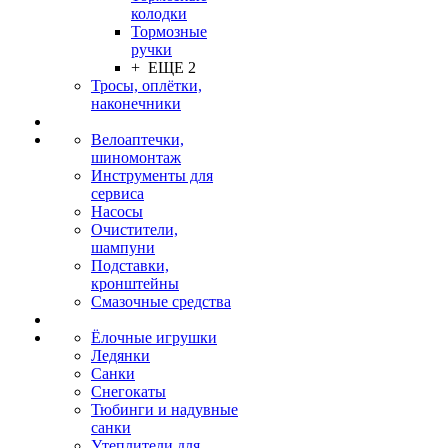
колодки
Тормозные
ручки
+ ЕЩЕ 2
Тросы, оплётки,
наконечники
Велоаптечки,
шиномонтаж
Инструменты для
сервиса
Насосы
Очистители,
шампуни
Подставки,
кронштейны
Смазочные средства
Ёлочные игрушки
Ледянки
Санки
Снегокаты
Тюбинги и надувные
санки
Утеплители для