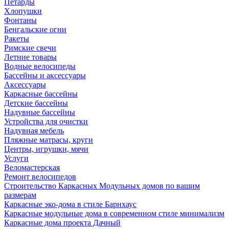
Петарды
Хлопушки
Фонтаны
Бенгальские огни
Ракеты
Римские свечи
Летние товары
Водные велосипеды
Бассейны и аксессуары
Аксессуары
Каркасные бассейны
Детские бассейны
Надувные бассейны
Устройства для очистки
Надувная мебель
Пляжные матрасы, круги
Центры, игрушки, мячи
Услуги
Веломастерская
Ремонт велосипедов
Строительство Каркасных Модульных домов по вашим
размерам
Каркасные эко-дома в стиле Барнхаус
Каркасные модульные дома в современном стиле минимализм
Каркасные дома проекта Дачный