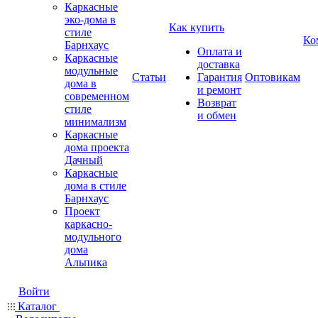
Каркасные
эко-дома в
Как купить
стиле
Ко
Барнхаус
Оплата и
Каркасные
доставка
модульные
Статьи
Гарантия
Оптовикам
дома в
и ремонт
современном
Возврат
стиле
и обмен
минимализм
Каркасные
дома проекта
Дачный
Каркасные
дома в стиле
Барнхаус
Проект
каркасно-
модульного
дома
Альпика
Войти
Каталог