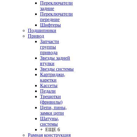
Переключатели
задние
Переключатели
передние
Шифтеры
Подшипники
Привод
Запчасти
группы
привода
Звезды задней
втулки
Звезды системы
Картриджи,
каретки
Кассеты
Педали
Трещотки
(фривилы)
Цепи, пины,
замки цепи
Шатуны,
системы
+ ЕЩЕ 6
Рамная конструкция