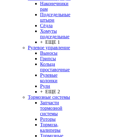
Наконечники
рам
Подседельные
штыри
Сёдла
Хомуты
подседельные
+ ЕЩЕ 1
Рулевое управление
Выносы
Грипсы
Кольца
проставочные
Рулевые
колонки
Рули
+ ЕЩЕ 2
Тормозные системы
Запчасти
тормозной
системы
Роторы
Тормоза,
калиперы
Тормозные