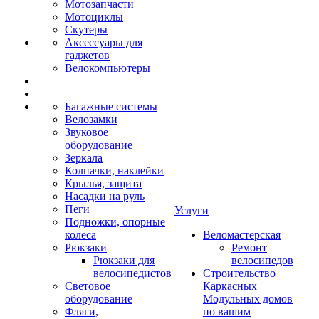
Мотозапчасти
Мотоциклы
Скутеры
Аксессуары для
гаджетов
Велокомпьютеры
Багажные системы
Велозамки
Звуковое
оборудование
Зеркала
Колпачки, наклейки
Крылья, защита
Насадки на руль
Пеги
Услуги
Подножки, опорные
колеса
Веломастерская
Рюкзаки
Ремонт
Рюкзаки для
велосипедов
велосипедистов
Строительство
Световое
Каркасных
оборудование
Модульных домов
Фляги,
по вашим