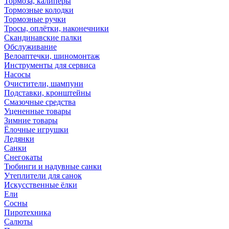
Тормоза, калиперы
Тормозные колодки
Тормозные ручки
Тросы, оплётки, наконечники
Скандинавские палки
Обслуживание
Велоаптечки, шиномонтаж
Инструменты для сервиса
Насосы
Очистители, шампуни
Подставки, кронштейны
Смазочные средства
Уцененные товары
Зимние товары
Ёлочные игрушки
Ледянки
Санки
Снегокаты
Тюбинги и надувные санки
Утеплители для санок
Искусственные ёлки
Ели
Сосны
Пиротехника
Салюты