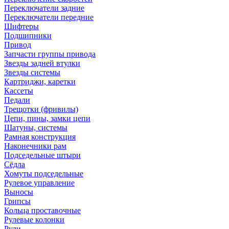
Переключатели задние
Переключатели передние
Шифтеры
Подшипники
Привод
Запчасти группы привода
Звезды задней втулки
Звезды системы
Картриджи, каретки
Кассеты
Педали
Трещотки (фривилы)
Цепи, пины, замки цепи
Шатуны, системы
Рамная конструкция
Наконечники рам
Подседельные штыри
Сёдла
Хомуты подседельные
Рулевое управление
Выносы
Грипсы
Кольца проставочные
Рулевые колонки
Рули