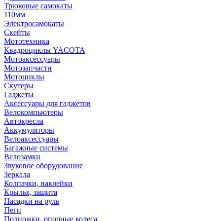
Трюковые самокаты
110мм
Электросамокаты
Скейты
Мототехника
Квадроциклы YACOTA
Мотоаксессуары
Мотозапчасти
Мотоциклы
Скутеры
Гаджеты
Аксессуары для гаджетов
Велокомпьютеры
Автокресла
Аккумуляторы
Велоаксессуары
Багажные системы
Велозамки
Звуковое оборудование
Зеркала
Колпачки, наклейки
Крылья, защита
Насадки на руль
Пеги
Подножки, опорные колеса