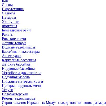
Ели
Сосны
Пиротехника
Салюты
Петарды
Хлопушки
Фонтаны
Бенгальские огни
Ракеты
Римские свечи
Летние товары
Водные велосипеды
Бассейны и аксессуары
Аксессуары
Каркасные бассейны
Детские бассейны
Надувные бассейны
Устройства для очистки
Надувная мебель
Пляжные матрасы, круги
Центры, игрушки, мячи
Услуги
Веломастерская
Ремонт велосипедов
Строительство Каркасных Модульных домов по вашим размер