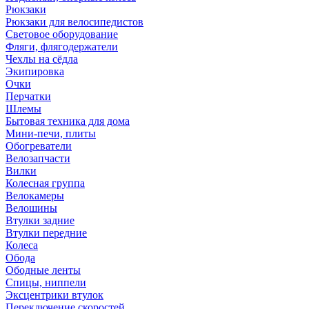
Рюкзаки
Рюкзаки для велосипедистов
Световое оборудование
Фляги, флягодержатели
Чехлы на сёдла
Экипировка
Очки
Перчатки
Шлемы
Бытовая техника для дома
Мини-печи, плиты
Обогреватели
Велозапчасти
Вилки
Колесная группа
Велокамеры
Велошины
Втулки задние
Втулки передние
Колеса
Обода
Ободные ленты
Спицы, ниппели
Эксцентрики втулок
Переключение скоростей