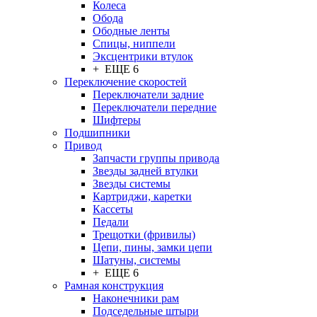
Колеса
Обода
Ободные ленты
Спицы, ниппели
Эксцентрики втулок
+ ЕЩЕ 6
Переключение скоростей
Переключатели задние
Переключатели передние
Шифтеры
Подшипники
Привод
Запчасти группы привода
Звезды задней втулки
Звезды системы
Картриджи, каретки
Кассеты
Педали
Трещотки (фривилы)
Цепи, пины, замки цепи
Шатуны, системы
+ ЕЩЕ 6
Рамная конструкция
Наконечники рам
Подседельные штыри