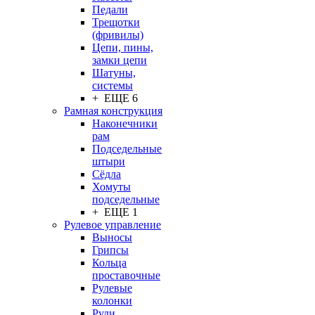
Педали
Трещотки
(фривилы)
Цепи, пины,
замки цепи
Шатуны,
системы
+ ЕЩЕ 6
Рамная конструкция
Наконечники
рам
Подседельные
штыри
Сёдла
Хомуты
подседельные
+ ЕЩЕ 1
Рулевое управление
Выносы
Грипсы
Кольца
проставочные
Рулевые
колонки
Рули