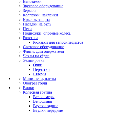
Велозамки
Звуковое оборудование
Зеркала
Колпачки, наклейки
Крылья, защита
Насадки на руль
Пеги
Подножки, опорные колеса
Рюкзаки
Рюкзаки для велосипедистов
Световое оборудование
Фляги, флягодержатели
Чехлы на сёдла
Экипировка
Очки
Перчатки
Шлемы
Мини-печи, плиты
Обогреватели
Вилки
Колесная группа
Велокамеры
Велошины
Втулки задние
Втулки передние