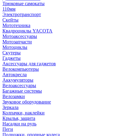
Трюковые самокаты
110мм
Электротранспорт
Скейты
Мототехника
Квадроциклы YACOTA
Мотоаксессуары
Мотозапчасти
Мотоциклы
Скутеры
Гаджеты
Аксессуары для гаджетов
Велокомпьютеры
Автокресла
Аккумуляторы
Велоаксессуары
Багажные системы
Велозамки
Звуковое оборудование
Зеркала
Колпачки, наклейки
Крылья, защита
Насадки на руль
Пеги
Подножки, опорные колеса