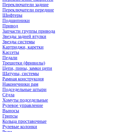
Переключатели задние
Переключатели передние
Шифтеры
Подшипники
Привод
Запчасти группы привода
Звезды задней втулки
Звезды системы
Картриджи, каретки
Кассеты
Педали
Трещотки (фривилы)
Цепи, пины, замки цепи
Шатуны, системы
Рамная конструкция
Наконечники рам
Подседельные штыри
Сёдла
Хомуты подседельные
Рулевое управление
Выносы
Грипсы
Кольца проставочные
Рулевые колонки
Рули