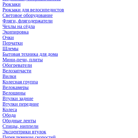
Рюкзаки
Рюкзаки для велосипедистов
Световое оборудование
Фляги, флягодержатели
Чехлы на сёдла
Экипировка
Очки
Перчатки
Шлемы
Бытовая техника для дома
Мини-печи, плиты
Обогреватели
Велозапчасти
Вилки
Колесная группа
Велокамеры
Велошины
Втулки задние
Втулки передние
Колеса
Обода
Ободные ленты
Спицы, ниппели
Эксцентрики втулок
Переключение скоростей