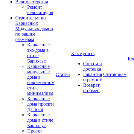
Веломастерская
Ремонт
велосипедов
Строительство
Каркасных
Модульных домов
по вашим
размерам
Каркасные
эко-дома в
Как купить
стиле
Ко
Барнхаус
Оплата и
Каркасные
доставка
модульные
Статьи
Гарантия
Оптовикам
дома в
и ремонт
современном
Возврат
стиле
и обмен
минимализм
Каркасные
дома проекта
Дачный
Каркасные
дома в стиле
Барнхаус
Проект