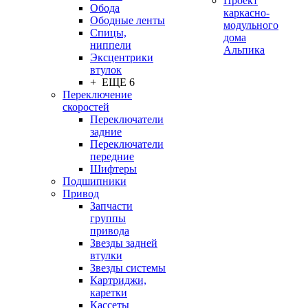
Проект
Обода
каркасно-
Ободные ленты
модульного
Спицы,
дома
ниппели
Альпика
Эксцентрики
втулок
+ ЕЩЕ 6
Переключение
скоростей
Переключатели
задние
Переключатели
передние
Шифтеры
Подшипники
Привод
Запчасти
группы
привода
Звезды задней
втулки
Звезды системы
Картриджи,
каретки
Кассеты