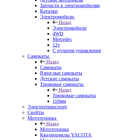
Запчасти к электромобилям
Каталки
Электромобили
Назад
Электромобили
4WD
Mercedes
12v
С пультом управления
Самокаты
Назад
Самокаты
Взрослые самокаты
Детские самокаты
Трюковые самокаты
Назад
Трюковые самокаты
110мм
Электротранспорт
Скейты
Мототехника
Назад
Мототехника
Квадроциклы YACOTA