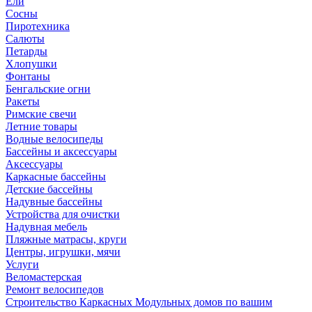
Ели
Сосны
Пиротехника
Салюты
Петарды
Хлопушки
Фонтаны
Бенгальские огни
Ракеты
Римские свечи
Летние товары
Водные велосипеды
Бассейны и аксессуары
Аксессуары
Каркасные бассейны
Детские бассейны
Надувные бассейны
Устройства для очистки
Надувная мебель
Пляжные матрасы, круги
Центры, игрушки, мячи
Услуги
Веломастерская
Ремонт велосипедов
Строительство Каркасных Модульных домов по вашим