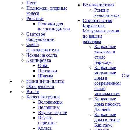
Пеги
Веломастерская
Подножки, опорные
Ремонт
колеса
велосипедов
Рюкзаки
Строительство
Рюкзаки для
Каркасных
велосипедистов
Модульных домов
Световое
по вашим
оборудование
размерам
Фляги,
Каркасные
флягодержатели
эко-дома в
Чехлы на сёдла
стиле
Экипировка
Барнхаус
Очки
Каркасные
Перчатки
модульные
Ста
Шлемы
дома в
Мини-печи, плиты
современном
Обогреватели
стиле
Вилки
минимализм
Колесная группа
Каркасные
Велокамеры
дома проекта
Велошины
Дачный
Втулки задние
Каркасные
Втулки
дома в стиле
передние
Барнхаус
Колеса