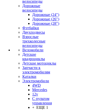
велосипеды
Дорожные
велосипеды
Дорожные (24")
Дорожные (26")
Дорожные (28")
Фэтбайки
Двухподвесы
Взрослые
трехколесные
велосипеды
Веломобили
Детские
квадроциклы
Детские мотоциклы
Запчасти к
электромобилям
Каталки
Электромобили
4WD
Mercedes
12v
С пультом
управления
+ ЕЩЕ 1