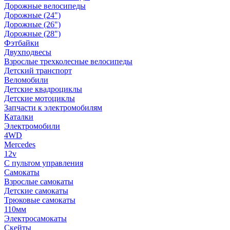
Дорожные велосипеды
Дорожные (24")
Дорожные (26")
Дорожные (28")
Фэтбайки
Двухподвесы
Взрослые трехколесные велосипеды
Детский транспорт
Веломобили
Детские квадроциклы
Детские мотоциклы
Запчасти к электромобилям
Каталки
Электромобили
4WD
Mercedes
12v
С пультом управления
Самокаты
Взрослые самокаты
Детские самокаты
Трюковые самокаты
110мм
Электросамокаты
Скейты