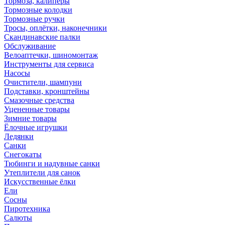
Тормоза, калиперы
Тормозные колодки
Тормозные ручки
Тросы, оплётки, наконечники
Скандинавские палки
Обслуживание
Велоаптечки, шиномонтаж
Инструменты для сервиса
Насосы
Очистители, шампуни
Подставки, кронштейны
Смазочные средства
Уцененные товары
Зимние товары
Ёлочные игрушки
Ледянки
Санки
Снегокаты
Тюбинги и надувные санки
Утеплители для санок
Искусственные ёлки
Ели
Сосны
Пиротехника
Салюты