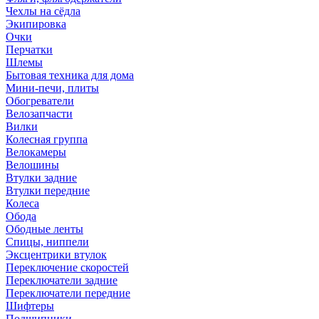
Чехлы на сёдла
Экипировка
Очки
Перчатки
Шлемы
Бытовая техника для дома
Мини-печи, плиты
Обогреватели
Велозапчасти
Вилки
Колесная группа
Велокамеры
Велошины
Втулки задние
Втулки передние
Колеса
Обода
Ободные ленты
Спицы, ниппели
Эксцентрики втулок
Переключение скоростей
Переключатели задние
Переключатели передние
Шифтеры
Подшипники