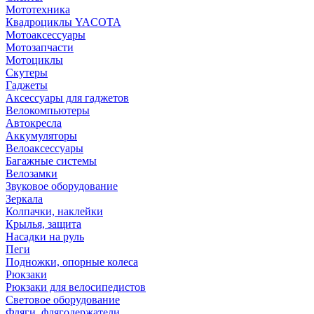
Мототехника
Квадроциклы YACOTA
Мотоаксессуары
Мотозапчасти
Мотоциклы
Скутеры
Гаджеты
Аксессуары для гаджетов
Велокомпьютеры
Автокресла
Аккумуляторы
Велоаксессуары
Багажные системы
Велозамки
Звуковое оборудование
Зеркала
Колпачки, наклейки
Крылья, защита
Насадки на руль
Пеги
Подножки, опорные колеса
Рюкзаки
Рюкзаки для велосипедистов
Световое оборудование
Фляги, флягодержатели