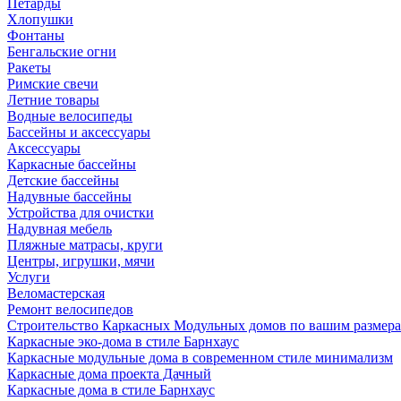
Петарды
Хлопушки
Фонтаны
Бенгальские огни
Ракеты
Римские свечи
Летние товары
Водные велосипеды
Бассейны и аксессуары
Аксессуары
Каркасные бассейны
Детские бассейны
Надувные бассейны
Устройства для очистки
Надувная мебель
Пляжные матрасы, круги
Центры, игрушки, мячи
Услуги
Веломастерская
Ремонт велосипедов
Строительство Каркасных Модульных домов по вашим размер
Каркасные эко-дома в стиле Барнхаус
Каркасные модульные дома в современном стиле минимализм
Каркасные дома проекта Дачный
Каркасные дома в стиле Барнхаус