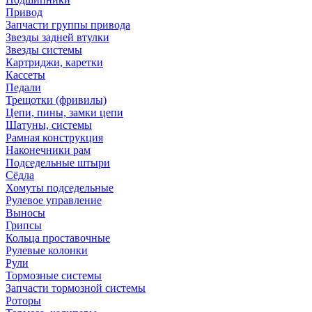
Привод
Запчасти группы привода
Звезды задней втулки
Звезды системы
Картриджи, каретки
Кассеты
Педали
Трещотки (фривилы)
Цепи, пины, замки цепи
Шатуны, системы
Рамная конструкция
Наконечники рам
Подседельные штыри
Сёдла
Хомуты подседельные
Рулевое управление
Выносы
Грипсы
Кольца проставочные
Рулевые колонки
Рули
Тормозные системы
Запчасти тормозной системы
Роторы