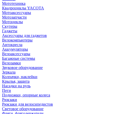
Мототехника
Квадроциклы YACOTA
Мотоаксессуары
Мотозапчасти
Мотоциклы
Скутеры
Гаджеты
Аксессуары для гаджетов
Велокомпьютеры
Автокресла
Аккумуляторы
Велоаксессуары
Багажные системы
Велозамки
Звуковое оборудование
Зеркала
Колпачки, наклейки
Крылья, защита
Насадки на руль
Пеги
Подножки, опорные колеса
Рюкзаки
Рюкзаки для велосипедистов
Световое оборудование
Фляги, флягодержатели