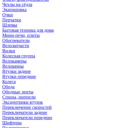
Чехлы на сёдла
Экипировка
Очки
Перчатки
Шлемы
Бытовая техника для дома
Мини-печи, плиты
Обогреватели
Велозапчасти
Вилки
Колесная группа
Велокамеры
Велошины
Втулки задние
Втулки передние
Колеса
Обода
Ободные ленты
Спицы, ниппели
Эксцентрики втулок
Переключение скоростей
Переключатели задние
Переключатели передние
Шифтеры
Подшипники