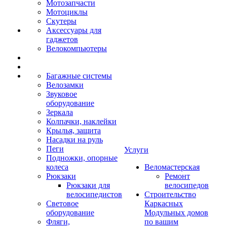
Мотозапчасти
Мотоциклы
Скутеры
Аксессуары для
гаджетов
Велокомпьютеры
Багажные системы
Велозамки
Звуковое
оборудование
Зеркала
Колпачки, наклейки
Крылья, защита
Насадки на руль
Пеги
Услуги
Подножки, опорные
колеса
Веломастерская
Рюкзаки
Ремонт
Рюкзаки для
велосипедов
велосипедистов
Строительство
Световое
Каркасных
оборудование
Модульных домов
Фляги,
по вашим