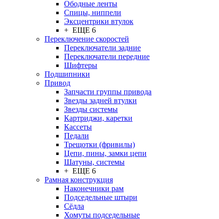
Ободные ленты
Спицы, ниппели
Эксцентрики втулок
+ ЕЩЕ 6
Переключение скоростей
Переключатели задние
Переключатели передние
Шифтеры
Подшипники
Привод
Запчасти группы привода
Звезды задней втулки
Звезды системы
Картриджи, каретки
Кассеты
Педали
Трещотки (фривилы)
Цепи, пины, замки цепи
Шатуны, системы
+ ЕЩЕ 6
Рамная конструкция
Наконечники рам
Подседельные штыри
Сёдла
Хомуты подседельные