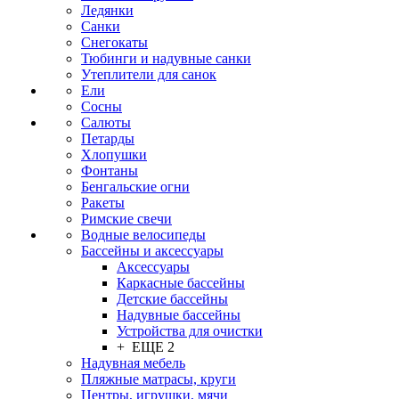
Ледянки
Санки
Снегокаты
Тюбинги и надувные санки
Утеплители для санок
Ели
Сосны
Салюты
Петарды
Хлопушки
Фонтаны
Бенгальские огни
Ракеты
Римские свечи
Водные велосипеды
Бассейны и аксессуары
Аксессуары
Каркасные бассейны
Детские бассейны
Надувные бассейны
Устройства для очистки
+ ЕЩЕ 2
Надувная мебель
Пляжные матрасы, круги
Центры, игрушки, мячи