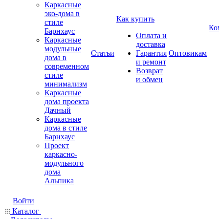
Каркасные
эко-дома в
Как купить
стиле
Ко
Барнхаус
Оплата и
Каркасные
доставка
модульные
Статьи
Гарантия
Оптовикам
дома в
и ремонт
современном
Возврат
стиле
и обмен
минимализм
Каркасные
дома проекта
Дачный
Каркасные
дома в стиле
Барнхаус
Проект
каркасно-
модульного
дома
Альпика
Войти
Каталог