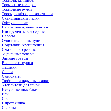
Тормоза, калиперы
Тормозные колодки
Тормозные ручки
Тросы, оплётки, наконечники
Скандинавские палки
Обслуживание
Велоаптечки, шиномонтаж
Инструменты для сервиса
Насосы
Очистители, шампуни
Подставки, кронштейны
Смазочные средства
Уцененные товары
Зимние товары
Ёлочные игрушки
Ледянки
Санки
Снегокаты
Тюбинги и надувные санки
Утеплители для санок
Искусственные ёлки
Ели
Сосны
Пиротехника
Салюты