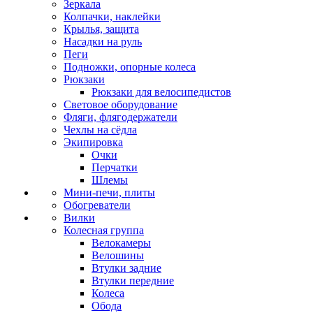
Зеркала
Колпачки, наклейки
Крылья, защита
Насадки на руль
Пеги
Подножки, опорные колеса
Рюкзаки
Рюкзаки для велосипедистов
Световое оборудование
Фляги, флягодержатели
Чехлы на сёдла
Экипировка
Очки
Перчатки
Шлемы
Мини-печи, плиты
Обогреватели
Вилки
Колесная группа
Велокамеры
Велошины
Втулки задние
Втулки передние
Колеса
Обода