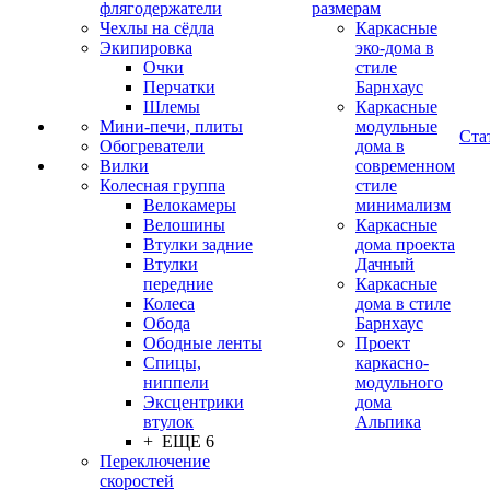
флягодержатели
размерам
Чехлы на сёдла
Каркасные
Экипировка
эко-дома в
Очки
стиле
Перчатки
Барнхаус
Шлемы
Каркасные
Мини-печи, плиты
модульные
Ста
Обогреватели
дома в
Вилки
современном
Колесная группа
стиле
Велокамеры
минимализм
Велошины
Каркасные
Втулки задние
дома проекта
Втулки
Дачный
передние
Каркасные
Колеса
дома в стиле
Обода
Барнхаус
Ободные ленты
Проект
Спицы,
каркасно-
ниппели
модульного
Эксцентрики
дома
втулок
Альпика
+ ЕЩЕ 6
Переключение
скоростей