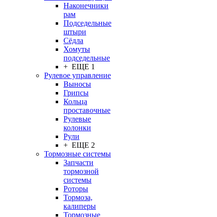
Наконечники
рам
Подседельные
штыри
Сёдла
Хомуты
подседельные
+ ЕЩЕ 1
Рулевое управление
Выносы
Грипсы
Кольца
проставочные
Рулевые
колонки
Рули
+ ЕЩЕ 2
Тормозные системы
Запчасти
тормозной
системы
Роторы
Тормоза,
калиперы
Тормозные