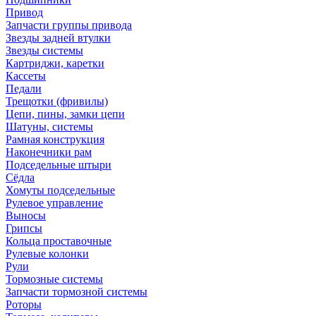
Привод
Запчасти группы привода
Звезды задней втулки
Звезды системы
Картриджи, каретки
Кассеты
Педали
Трещотки (фривилы)
Цепи, пины, замки цепи
Шатуны, системы
Рамная конструкция
Наконечники рам
Подседельные штыри
Сёдла
Хомуты подседельные
Рулевое управление
Выносы
Грипсы
Кольца проставочные
Рулевые колонки
Рули
Тормозные системы
Запчасти тормозной системы
Роторы