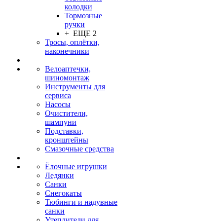
колодки
Тормозные
ручки
+ ЕЩЕ 2
Тросы, оплётки,
наконечники
Велоаптечки,
шиномонтаж
Инструменты для
сервиса
Насосы
Очистители,
шампуни
Подставки,
кронштейны
Смазочные средства
Ёлочные игрушки
Ледянки
Санки
Снегокаты
Тюбинги и надувные
санки
Утеплители для