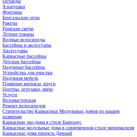
Петарды
Хлопушки
Фонтаны
Бенгальские огни
Ракеты
Римские свечи
Летние товары
Водные велосипеды
Бассейны и аксессуары
Аксессуары
Каркасные бассейны
Детские бассейны
Надувные бассейны
Устройства для очистки
Надувная мебель
Пляжные матрасы, круги
Центры, игрушки, мячи
Услуги
Веломастерская
Ремонт велосипедов
Строительство Каркасных Модульных домов по вашим
размерам
Каркасные эко-дома в стиле Барнхаус
Каркасные модульные дома в современном стиле минимализм
Каркасные дома проекта Дачный