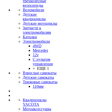
трехколесные
велосипеды
Веломобили
Детские
квадроциклы
Детские мотоциклы
Запчасти к
электромобилям
Каталки
Электромобили
4WD
Mercedes
12v
С пультом
управления
+ ЕЩЕ 1
Взрослые самокаты
Детские самокаты
Трюковые самокаты
110мм
Квадроциклы
YACOTA
Мотоаксессуары