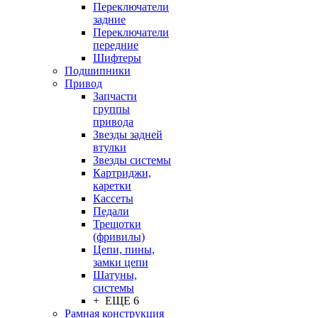
Переключатели
задние
Переключатели
передние
Шифтеры
Подшипники
Привод
Запчасти
группы
привода
Звезды задней
втулки
Звезды системы
Картриджи,
каретки
Кассеты
Педали
Трещотки
(фривилы)
Цепи, пины,
замки цепи
Шатуны,
системы
+ ЕЩЕ 6
Рамная конструкция