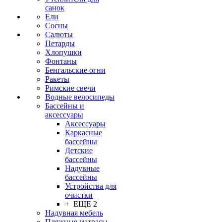
санок
Ели
Сосны
Салюты
Петарды
Хлопушки
Фонтаны
Бенгальские огни
Ракеты
Римские свечи
Водные велосипеды
Бассейны и
аксессуары
Аксессуары
Каркасные
бассейны
Детские
бассейны
Надувные
бассейны
Устройства для
очистки
+ ЕЩЕ 2
Надувная мебель
Пляжные матрасы,