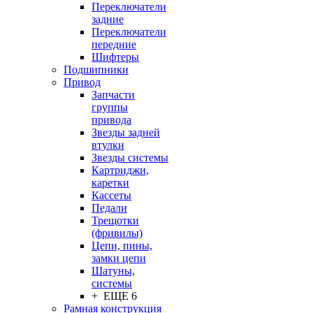
Переключатели
задние
Переключатели
передние
Шифтеры
Подшипники
Привод
Запчасти
группы
привода
Звезды задней
втулки
Звезды системы
Картриджи,
каретки
Кассеты
Педали
Трещотки
(фривилы)
Цепи, пины,
замки цепи
Шатуны,
системы
+ ЕЩЕ 6
Рамная конструкция