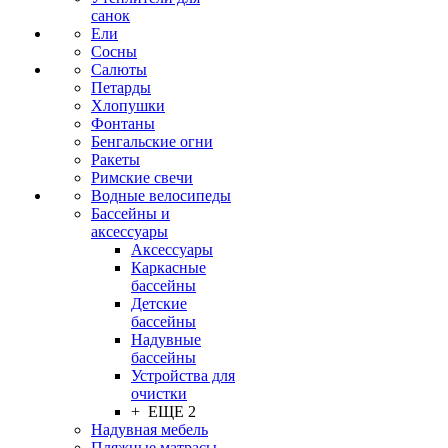
санок
Ели
Сосны
Салюты
Петарды
Хлопушки
Фонтаны
Бенгальские огни
Ракеты
Римские свечи
Водные велосипеды
Бассейны и
аксессуары
Аксессуары
Каркасные
бассейны
Детские
бассейны
Надувные
бассейны
Устройства для
очистки
+ ЕЩЕ 2
Надувная мебель
Пляжные матрасы,