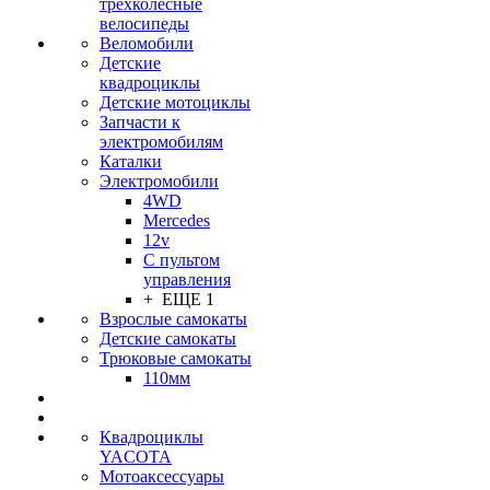
трехколесные
велосипеды
Веломобили
Детские
квадроциклы
Детские мотоциклы
Запчасти к
электромобилям
Каталки
Электромобили
4WD
Mercedes
12v
С пультом
управления
+ ЕЩЕ 1
Взрослые самокаты
Детские самокаты
Трюковые самокаты
110мм
Квадроциклы
YACOTA
Мотоаксессуары