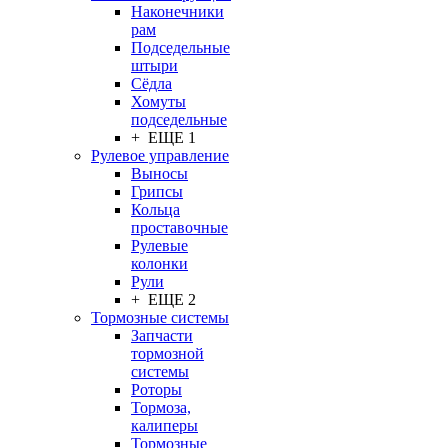
Наконечники
рам
Подседельные
штыри
Сёдла
Хомуты
подседельные
+ ЕЩЕ 1
Рулевое управление
Выносы
Грипсы
Кольца
проставочные
Рулевые
колонки
Рули
+ ЕЩЕ 2
Тормозные системы
Запчасти
тормозной
системы
Роторы
Тормоза,
калиперы
Тормозные