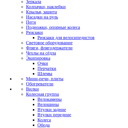
Зеркала
Колпачки, наклейки
Крылья, защита
Насадки на руль
Пеги
Подножки, опорные колеса
Рюкзаки
Рюкзаки для велосипедистов
Световое оборудование
Фляги, флягодержатели
Чехлы на сёдла
Экипировка
Очки
Перчатки
Шлемы
Мини-печи, плиты
Обогреватели
Вилки
Колесная группа
Велокамеры
Велошины
Втулки задние
Втулки передние
Колеса
Обода