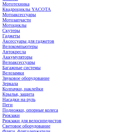
Мототехника
Квадроциклы YACOTA
Мотоаксессуары
Мотозапчасти
Мотоциклы
Скутеры
Гаджеты
Аксессуары для гаджетов
Велокомпьютеры
Автокресла
Аккумуляторы
Велоаксессуары
Багажные системы
Велозамки
Звуковое оборудование
Зеркала
Колпачки, наклейки
Крылья, защита
Насадки на руль
Пеги
Подножки, опорные колеса
Рюкзаки
Рюкзаки для велосипедистов
Световое оборудование
Фляги, флягодержатели