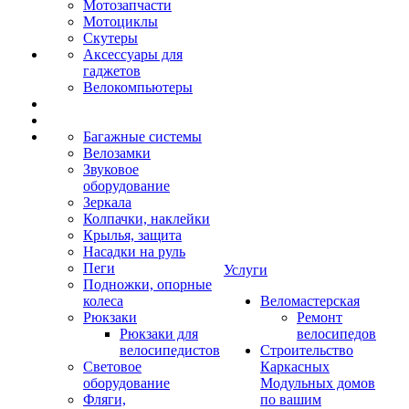
Мотозапчасти
Мотоциклы
Скутеры
Аксессуары для
гаджетов
Велокомпьютеры
Багажные системы
Велозамки
Звуковое
оборудование
Зеркала
Колпачки, наклейки
Крылья, защита
Насадки на руль
Пеги
Услуги
Подножки, опорные
колеса
Веломастерская
Рюкзаки
Ремонт
Рюкзаки для
велосипедов
велосипедистов
Строительство
Световое
Каркасных
оборудование
Модульных домов
Фляги,
по вашим