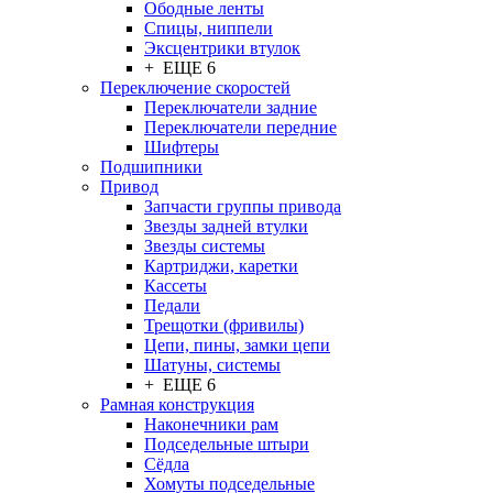
Ободные ленты
Спицы, ниппели
Эксцентрики втулок
+ ЕЩЕ 6
Переключение скоростей
Переключатели задние
Переключатели передние
Шифтеры
Подшипники
Привод
Запчасти группы привода
Звезды задней втулки
Звезды системы
Картриджи, каретки
Кассеты
Педали
Трещотки (фривилы)
Цепи, пины, замки цепи
Шатуны, системы
+ ЕЩЕ 6
Рамная конструкция
Наконечники рам
Подседельные штыри
Сёдла
Хомуты подседельные