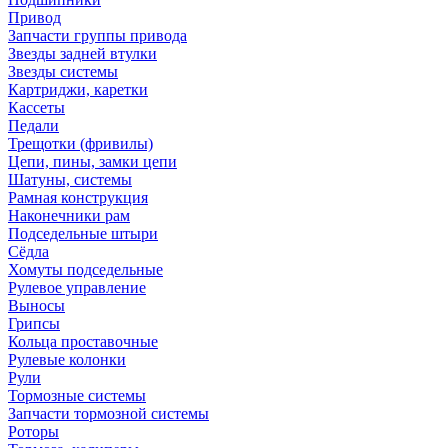
Привод
Запчасти группы привода
Звезды задней втулки
Звезды системы
Картриджи, каретки
Кассеты
Педали
Трещотки (фривилы)
Цепи, пины, замки цепи
Шатуны, системы
Рамная конструкция
Наконечники рам
Подседельные штыри
Сёдла
Хомуты подседельные
Рулевое управление
Выносы
Грипсы
Кольца проставочные
Рулевые колонки
Рули
Тормозные системы
Запчасти тормозной системы
Роторы