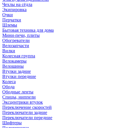
Чехлы на сёдла
Экипировка
Очки
Перчатки
Шлемы
Бытовая техника для дома
Мини-печи, плиты
Обогреватели
Велозапчасти
Вилки
Колесная группа
Велокамеры
Велошины
Втулки задние
Втулки передние
Колеса
Обода
Ободные ленты
Спицы, ниппели
Эксцентрики втулок
Переключение скоростей
Переключатели задние
Переключатели передние
Шифтеры
Подшипники