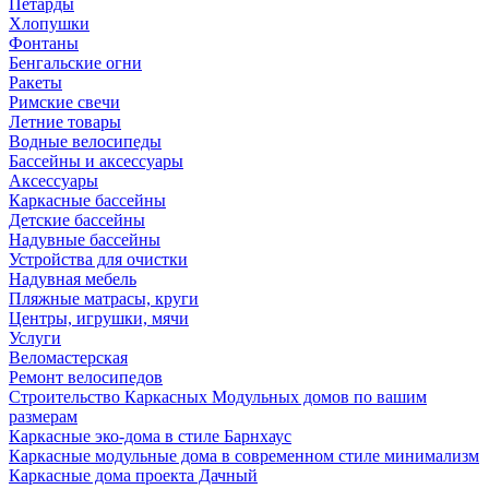
Петарды
Хлопушки
Фонтаны
Бенгальские огни
Ракеты
Римские свечи
Летние товары
Водные велосипеды
Бассейны и аксессуары
Аксессуары
Каркасные бассейны
Детские бассейны
Надувные бассейны
Устройства для очистки
Надувная мебель
Пляжные матрасы, круги
Центры, игрушки, мячи
Услуги
Веломастерская
Ремонт велосипедов
Строительство Каркасных Модульных домов по вашим
размерам
Каркасные эко-дома в стиле Барнхаус
Каркасные модульные дома в современном стиле минимализм
Каркасные дома проекта Дачный