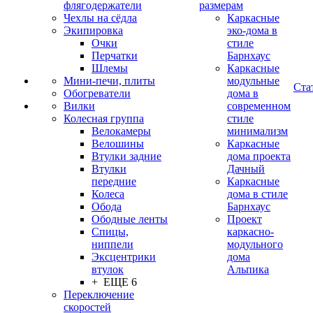
флягодержатели
размерам
Чехлы на сёдла
Каркасные
Экипировка
эко-дома в
Очки
стиле
Перчатки
Барнхаус
Шлемы
Каркасные
Мини-печи, плиты
модульные
Ста
Обогреватели
дома в
Вилки
современном
Колесная группа
стиле
Велокамеры
минимализм
Велошины
Каркасные
Втулки задние
дома проекта
Втулки
Дачный
передние
Каркасные
Колеса
дома в стиле
Обода
Барнхаус
Ободные ленты
Проект
Спицы,
каркасно-
ниппели
модульного
Эксцентрики
дома
втулок
Альпика
+ ЕЩЕ 6
Переключение
скоростей