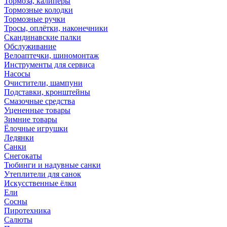
Тормоза, калиперы
Тормозные колодки
Тормозные ручки
Тросы, оплётки, наконечники
Скандинавские палки
Обслуживание
Велоаптечки, шиномонтаж
Инструменты для сервиса
Насосы
Очистители, шампуни
Подставки, кронштейны
Смазочные средства
Уцененные товары
Зимние товары
Ёлочные игрушки
Ледянки
Санки
Снегокаты
Тюбинги и надувные санки
Утеплители для санок
Искусственные ёлки
Ели
Сосны
Пиротехника
Салюты