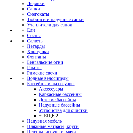
Ледянки
Санки
Снегокаты
Тюбинги и надувные санки
Утеплители для санок
Ели
Сосны
Салюты
Петарды
Хлопушки
Фонтаны
Бенгальские огни
Ракеты
Римские свечи
Водные велосипеды
Бассейны и аксессуары
Аксессуары
Каркасные бассейны
Детские бассейны
Надувные бассейны
Устройства для очистки
+ ЕЩЕ 2
Надувная мебель
Пляжные матрасы, круги
Центры, игрушки, мячи