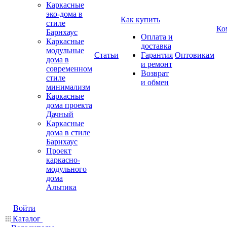
Каркасные
эко-дома в
Как купить
стиле
Ко
Барнхаус
Оплата и
Каркасные
доставка
модульные
Статьи
Гарантия
Оптовикам
дома в
и ремонт
современном
Возврат
стиле
и обмен
минимализм
Каркасные
дома проекта
Дачный
Каркасные
дома в стиле
Барнхаус
Проект
каркасно-
модульного
дома
Альпика
Войти
Каталог