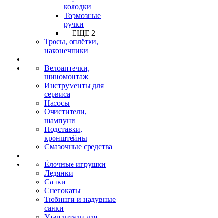
колодки
Тормозные
ручки
+ ЕЩЕ 2
Тросы, оплётки,
наконечники
Велоаптечки,
шиномонтаж
Инструменты для
сервиса
Насосы
Очистители,
шампуни
Подставки,
кронштейны
Смазочные средства
Ёлочные игрушки
Ледянки
Санки
Снегокаты
Тюбинги и надувные
санки
Утеплители для