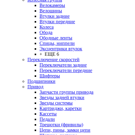
Велокамеры
Велошины
Втулки задние
Втулки передние
Колеса
Обода
Ободные ленты
Спицы, ниппели
Эксцентрики втулок
+ ЕЩЕ 6
Переключение скоростей
Переключатели задние
Переключатели передние
Шифтеры
Подшипники
Привод
Запчасти группы привода
Звезды задней втулки
Звезды системы
Картриджи, каретки
Кассеты
Педали
Трещотки (фривилы)
Цепи, пины, замки цепи