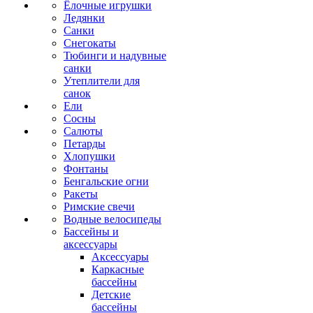
Ёлочные игрушки
Ледянки
Санки
Снегокаты
Тюбинги и надувные
санки
Утеплители для
санок
Ели
Сосны
Салюты
Петарды
Хлопушки
Фонтаны
Бенгальские огни
Ракеты
Римские свечи
Водные велосипеды
Бассейны и
аксессуары
Аксессуары
Каркасные
бассейны
Детские
бассейны