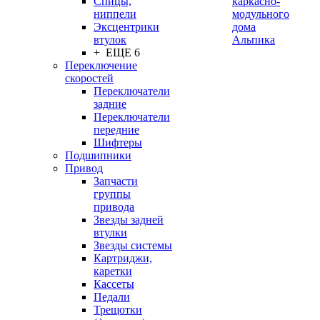
Спицы,
каркасно-
ниппели
модульного
Эксцентрики
дома
втулок
Альпика
+ ЕЩЕ 6
Переключение
скоростей
Переключатели
задние
Переключатели
передние
Шифтеры
Подшипники
Привод
Запчасти
группы
привода
Звезды задней
втулки
Звезды системы
Картриджи,
каретки
Кассеты
Педали
Трещотки