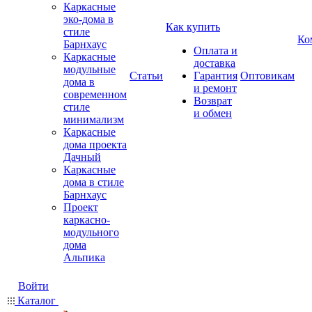
Каркасные
эко-дома в
Как купить
стиле
Ко
Барнхаус
Оплата и
Каркасные
доставка
модульные
Статьи
Гарантия
Оптовикам
дома в
и ремонт
современном
Возврат
стиле
и обмен
минимализм
Каркасные
дома проекта
Дачный
Каркасные
дома в стиле
Барнхаус
Проект
каркасно-
модульного
дома
Альпика
Войти
Каталог