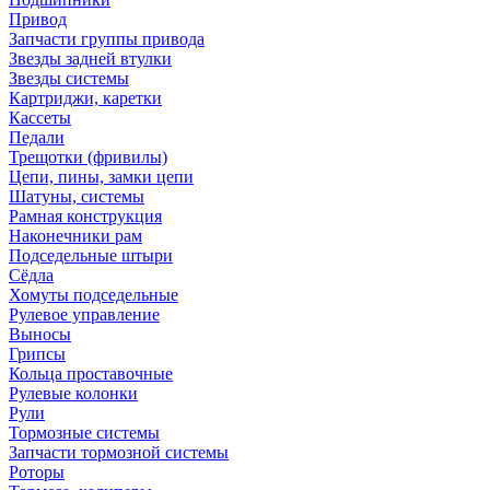
Привод
Запчасти группы привода
Звезды задней втулки
Звезды системы
Картриджи, каретки
Кассеты
Педали
Трещотки (фривилы)
Цепи, пины, замки цепи
Шатуны, системы
Рамная конструкция
Наконечники рам
Подседельные штыри
Сёдла
Хомуты подседельные
Рулевое управление
Выносы
Грипсы
Кольца проставочные
Рулевые колонки
Рули
Тормозные системы
Запчасти тормозной системы
Роторы