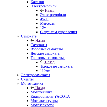
Каталки
Электромобили
Назад
Электромобили
4WD
Mercedes
12v
С пультом управления
Самокаты
Назад
Самокаты
Взрослые самокаты
Детские самокаты
Трюковые самокаты
Назад
Трюковые самокаты
110мм
Электросамокаты
Скейты
Мототехника
Назад
Мототехника
Квадроциклы YACOTA
Мотоаксессуары
Мотозапчасти