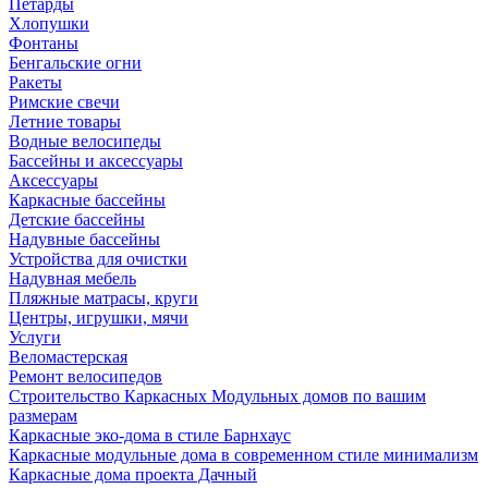
Петарды
Хлопушки
Фонтаны
Бенгальские огни
Ракеты
Римские свечи
Летние товары
Водные велосипеды
Бассейны и аксессуары
Аксессуары
Каркасные бассейны
Детские бассейны
Надувные бассейны
Устройства для очистки
Надувная мебель
Пляжные матрасы, круги
Центры, игрушки, мячи
Услуги
Веломастерская
Ремонт велосипедов
Строительство Каркасных Модульных домов по вашим
размерам
Каркасные эко-дома в стиле Барнхаус
Каркасные модульные дома в современном стиле минимализм
Каркасные дома проекта Дачный