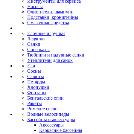
Инструменты для сервиса
Насосы
Очистители, шампуни
Подставки, кронштейны
Смазочные средства
Ёлочные игрушки
Ледянки
Санки
Снегокаты
Тюбинги и надувные санки
Утеплители для санок
Ели
Сосны
Салюты
Петарды
Хлопушки
Фонтаны
Бенгальские огни
Ракеты
Римские свечи
Водные велосипеды
Бассейны и аксессуары
Аксессуары
Каркасные бассейны