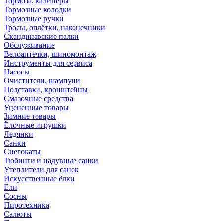
Тормоза, калиперы
Тормозные колодки
Тормозные ручки
Тросы, оплётки, наконечники
Скандинавские палки
Обслуживание
Велоаптечки, шиномонтаж
Инструменты для сервиса
Насосы
Очистители, шампуни
Подставки, кронштейны
Смазочные средства
Уцененные товары
Зимние товары
Ёлочные игрушки
Ледянки
Санки
Снегокаты
Тюбинги и надувные санки
Утеплители для санок
Искусственные ёлки
Ели
Сосны
Пиротехника
Салюты