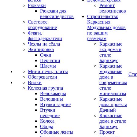
Рюкзаки
Ремонт
Рюкзаки для
велосипедов
велосипедистов
Строительство
Световое
Каркасных
оборудование
Модульных домов
Фляги,
по вашим
флягодержатели
размерам
Чехлы на сёдла
Каркасные
Экипировка
эко-дома в
Очки
стиле
Перчатки
Барнхаус
Шлемы
Каркасные
Мини-печи, плиты
модульные
Ста
Обогреватели
дома в
Вилки
современном
Колесная группа
стиле
Велокамеры
минимализм
Велошины
Каркасные
Втулки задние
дома проекта
Втулки
Дачный
передние
Каркасные
Колеса
дома в стиле
Обода
Барнхаус
Ободные ленты
Проект