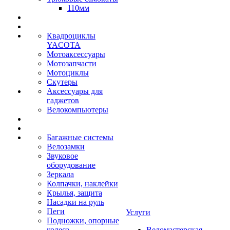
110мм
Квадроциклы
YACOTA
Мотоаксессуары
Мотозапчасти
Мотоциклы
Скутеры
Аксессуары для
гаджетов
Велокомпьютеры
Багажные системы
Велозамки
Звуковое
оборудование
Зеркала
Колпачки, наклейки
Крылья, защита
Насадки на руль
Пеги
Услуги
Подножки, опорные
колеса
Веломастерская