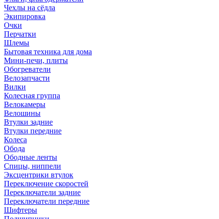
Чехлы на сёдла
Экипировка
Очки
Перчатки
Шлемы
Бытовая техника для дома
Мини-печи, плиты
Обогреватели
Велозапчасти
Вилки
Колесная группа
Велокамеры
Велошины
Втулки задние
Втулки передние
Колеса
Обода
Ободные ленты
Спицы, ниппели
Эксцентрики втулок
Переключение скоростей
Переключатели задние
Переключатели передние
Шифтеры
Подшипники