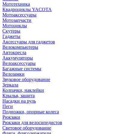
Мототехника
Квадроциклы YACOTA
Мотоаксессуары
Мотозапчасти
Мотоциклы
Скутеры
Гаджеты
Аксессуары для гаджетов
Велокомпьютеры
Автокресла
Аккумуляторы
Велоаксессуары
Багажные системы
Велозамки
Звуковое оборудование
Зеркала
Колпачки, наклейки
Крылья, защита
Насадки на руль
Пеги
Подножки, опорные колеса
Рюкзаки
Рюкзаки для велосипедистов
Световое оборудование
Фляги, флягодержатели