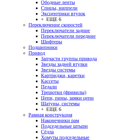
Ободные ленты
Спицы, ниппели
Эксцентрики втулок
+ ЕЩЕ 6
Переключение скоростей
Переключатели задние
Переключатели передние
Шифтеры
Подшипники
Привод
Запчасти группы привода
Звезды задней втулки
Звезды системы
Картриджи, каретки
Кассеты
Педали
Трещотки (фривилы)
Цепи, пины, замки цепи
Шатуны, системы
+ ЕЩЕ 6
Рамная конструкция
Наконечники рам
Подседельные штыри
Сёдла
Хомуты подседельные