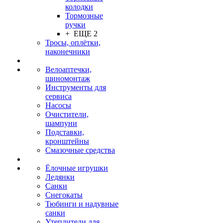
колодки
Тормозные
ручки
+ ЕЩЕ 2
Тросы, оплётки,
наконечники
Велоаптечки,
шиномонтаж
Инструменты для
сервиса
Насосы
Очистители,
шампуни
Подставки,
кронштейны
Смазочные средства
Ёлочные игрушки
Ледянки
Санки
Снегокаты
Тюбинги и надувные
санки
Утеплители для