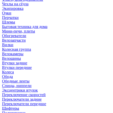
Чехлы на сёдла
Экипировка
Очки
Перчатки
Шлемы
Бытовая техника для дома
Мини-печи, плиты
Обогреватели
Велозапчасти
Вилки
Колесная группа
Велокамеры
Велошины
Втулки задние
Втулки передние
Колеса
Обода
Ободные ленты
Спицы, ниппели
Эксцентрики втулок
Переключение скоростей
Переключатели задние
Переключатели передние
Шифтеры
Подшипники