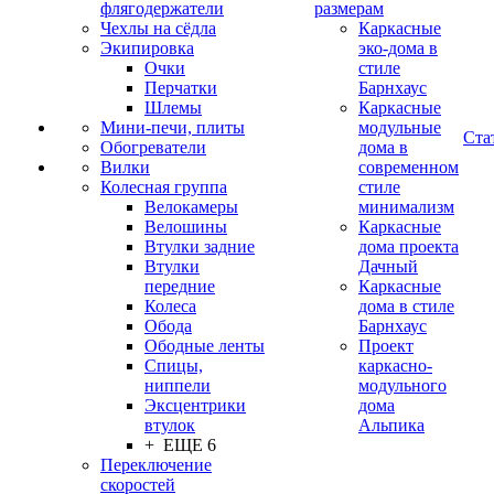
флягодержатели
размерам
Чехлы на сёдла
Каркасные
Экипировка
эко-дома в
Очки
стиле
Перчатки
Барнхаус
Шлемы
Каркасные
Мини-печи, плиты
модульные
Ста
Обогреватели
дома в
Вилки
современном
Колесная группа
стиле
Велокамеры
минимализм
Велошины
Каркасные
Втулки задние
дома проекта
Втулки
Дачный
передние
Каркасные
Колеса
дома в стиле
Обода
Барнхаус
Ободные ленты
Проект
Спицы,
каркасно-
ниппели
модульного
Эксцентрики
дома
втулок
Альпика
+ ЕЩЕ 6
Переключение
скоростей