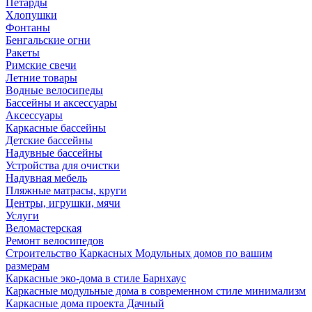
Петарды
Хлопушки
Фонтаны
Бенгальские огни
Ракеты
Римские свечи
Летние товары
Водные велосипеды
Бассейны и аксессуары
Аксессуары
Каркасные бассейны
Детские бассейны
Надувные бассейны
Устройства для очистки
Надувная мебель
Пляжные матрасы, круги
Центры, игрушки, мячи
Услуги
Веломастерская
Ремонт велосипедов
Строительство Каркасных Модульных домов по вашим
размерам
Каркасные эко-дома в стиле Барнхаус
Каркасные модульные дома в современном стиле минимализм
Каркасные дома проекта Дачный