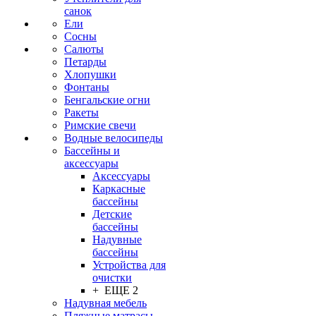
санок
Ели
Сосны
Салюты
Петарды
Хлопушки
Фонтаны
Бенгальские огни
Ракеты
Римские свечи
Водные велосипеды
Бассейны и
аксессуары
Аксессуары
Каркасные
бассейны
Детские
бассейны
Надувные
бассейны
Устройства для
очистки
+ ЕЩЕ 2
Надувная мебель
Пляжные матрасы,