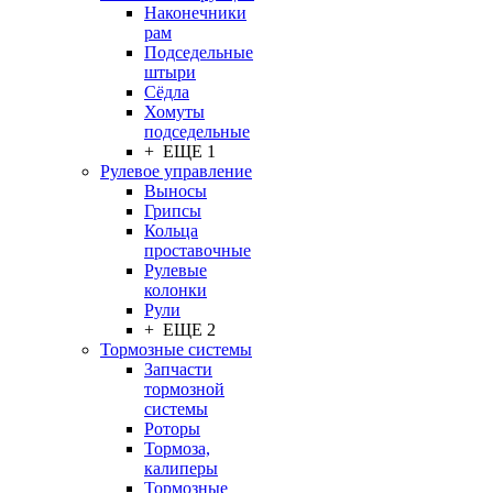
Наконечники
рам
Подседельные
штыри
Сёдла
Хомуты
подседельные
+ ЕЩЕ 1
Рулевое управление
Выносы
Грипсы
Кольца
проставочные
Рулевые
колонки
Рули
+ ЕЩЕ 2
Тормозные системы
Запчасти
тормозной
системы
Роторы
Тормоза,
калиперы
Тормозные