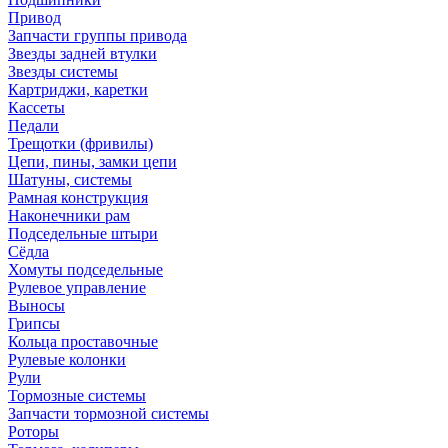
Привод
Запчасти группы привода
Звезды задней втулки
Звезды системы
Картриджи, каретки
Кассеты
Педали
Трещотки (фривилы)
Цепи, пины, замки цепи
Шатуны, системы
Рамная конструкция
Наконечники рам
Подседельные штыри
Сёдла
Хомуты подседельные
Рулевое управление
Выносы
Грипсы
Кольца проставочные
Рулевые колонки
Рули
Тормозные системы
Запчасти тормозной системы
Роторы