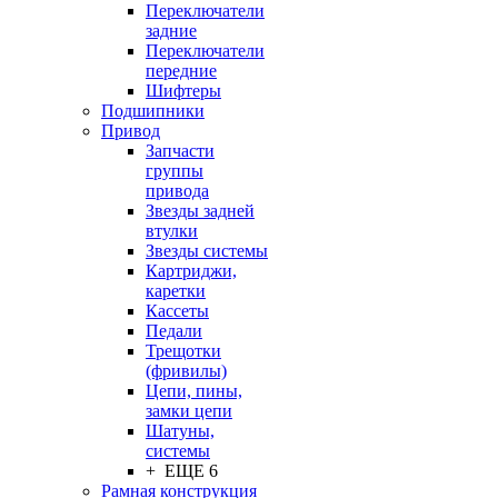
Переключатели
задние
Переключатели
передние
Шифтеры
Подшипники
Привод
Запчасти
группы
привода
Звезды задней
втулки
Звезды системы
Картриджи,
каретки
Кассеты
Педали
Трещотки
(фривилы)
Цепи, пины,
замки цепи
Шатуны,
системы
+ ЕЩЕ 6
Рамная конструкция