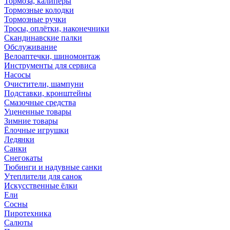
Тормоза, калиперы
Тормозные колодки
Тормозные ручки
Тросы, оплётки, наконечники
Скандинавские палки
Обслуживание
Велоаптечки, шиномонтаж
Инструменты для сервиса
Насосы
Очистители, шампуни
Подставки, кронштейны
Смазочные средства
Уцененные товары
Зимние товары
Ёлочные игрушки
Ледянки
Санки
Снегокаты
Тюбинги и надувные санки
Утеплители для санок
Искусственные ёлки
Ели
Сосны
Пиротехника
Салюты