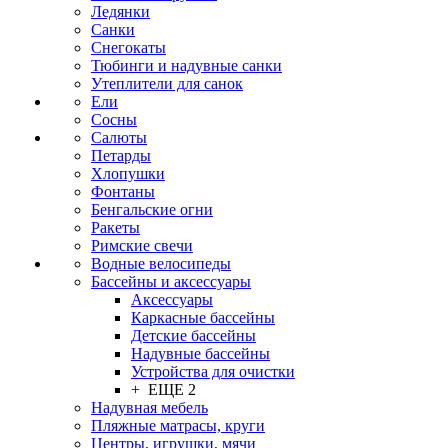
Ледянки
Санки
Снегокаты
Тюбинги и надувные санки
Утеплители для санок
Ели
Сосны
Салюты
Петарды
Хлопушки
Фонтаны
Бенгальские огни
Ракеты
Римские свечи
Водные велосипеды
Бассейны и аксессуары
Аксессуары
Каркасные бассейны
Детские бассейны
Надувные бассейны
Устройства для очистки
+ ЕЩЕ 2
Надувная мебель
Пляжные матрасы, круги
Центры, игрушки, мячи