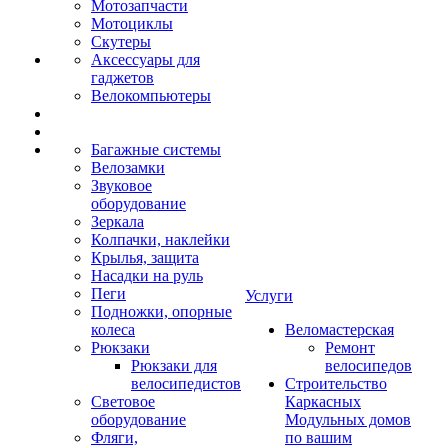
Мотозапчасти
Мотоциклы
Скутеры
Аксессуары для
гаджетов
Велокомпьютеры
Багажные системы
Велозамки
Звуковое
оборудование
Зеркала
Колпачки, наклейки
Крылья, защита
Насадки на руль
Пеги
Услуги
Подножки, опорные
колеса
Веломастерская
Рюкзаки
Ремонт
Рюкзаки для
велосипедов
велосипедистов
Строительство
Световое
Каркасных
оборудование
Модульных домов
Фляги,
по вашим