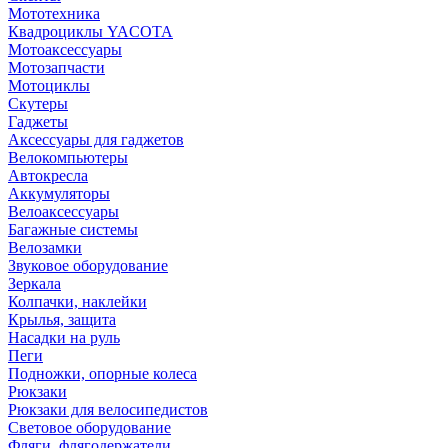
Мототехника
Квадроциклы YACOTA
Мотоаксессуары
Мотозапчасти
Мотоциклы
Скутеры
Гаджеты
Аксессуары для гаджетов
Велокомпьютеры
Автокресла
Аккумуляторы
Велоаксессуары
Багажные системы
Велозамки
Звуковое оборудование
Зеркала
Колпачки, наклейки
Крылья, защита
Насадки на руль
Пеги
Подножки, опорные колеса
Рюкзаки
Рюкзаки для велосипедистов
Световое оборудование
Фляги, флягодержатели