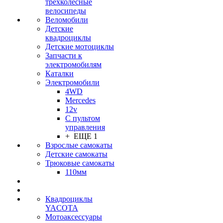
трехколесные
велосипеды
Веломобили
Детские
квадроциклы
Детские мотоциклы
Запчасти к
электромобилям
Каталки
Электромобили
4WD
Mercedes
12v
С пультом
управления
+ ЕЩЕ 1
Взрослые самокаты
Детские самокаты
Трюковые самокаты
110мм
Квадроциклы
YACOTA
Мотоаксессуары