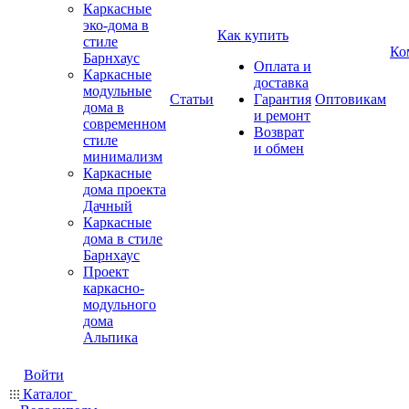
Каркасные
эко-дома в
Как купить
стиле
Ко
Барнхаус
Оплата и
Каркасные
доставка
модульные
Статьи
Гарантия
Оптовикам
дома в
и ремонт
современном
Возврат
стиле
и обмен
минимализм
Каркасные
дома проекта
Дачный
Каркасные
дома в стиле
Барнхаус
Проект
каркасно-
модульного
дома
Альпика
Войти
Каталог