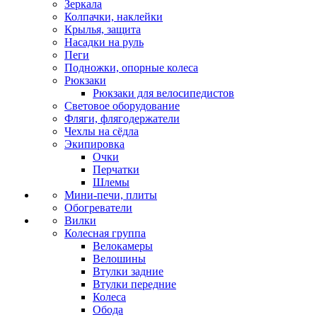
Зеркала
Колпачки, наклейки
Крылья, защита
Насадки на руль
Пеги
Подножки, опорные колеса
Рюкзаки
Рюкзаки для велосипедистов
Световое оборудование
Фляги, флягодержатели
Чехлы на сёдла
Экипировка
Очки
Перчатки
Шлемы
Мини-печи, плиты
Обогреватели
Вилки
Колесная группа
Велокамеры
Велошины
Втулки задние
Втулки передние
Колеса
Обода