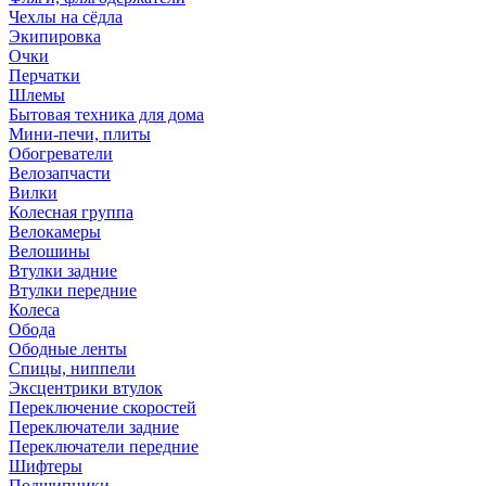
Чехлы на сёдла
Экипировка
Очки
Перчатки
Шлемы
Бытовая техника для дома
Мини-печи, плиты
Обогреватели
Велозапчасти
Вилки
Колесная группа
Велокамеры
Велошины
Втулки задние
Втулки передние
Колеса
Обода
Ободные ленты
Спицы, ниппели
Эксцентрики втулок
Переключение скоростей
Переключатели задние
Переключатели передние
Шифтеры
Подшипники