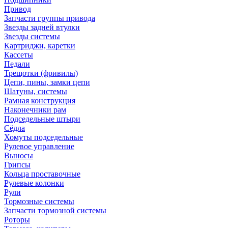
Привод
Запчасти группы привода
Звезды задней втулки
Звезды системы
Картриджи, каретки
Кассеты
Педали
Трещотки (фривилы)
Цепи, пины, замки цепи
Шатуны, системы
Рамная конструкция
Наконечники рам
Подседельные штыри
Сёдла
Хомуты подседельные
Рулевое управление
Выносы
Грипсы
Кольца проставочные
Рулевые колонки
Рули
Тормозные системы
Запчасти тормозной системы
Роторы