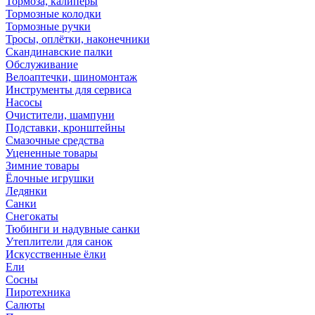
Тормоза, калиперы
Тормозные колодки
Тормозные ручки
Тросы, оплётки, наконечники
Скандинавские палки
Обслуживание
Велоаптечки, шиномонтаж
Инструменты для сервиса
Насосы
Очистители, шампуни
Подставки, кронштейны
Смазочные средства
Уцененные товары
Зимние товары
Ёлочные игрушки
Ледянки
Санки
Снегокаты
Тюбинги и надувные санки
Утеплители для санок
Искусственные ёлки
Ели
Сосны
Пиротехника
Салюты