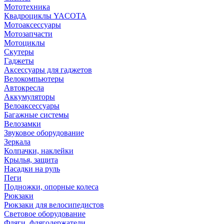
Мототехника
Квадроциклы YACOTA
Мотоаксессуары
Мотозапчасти
Мотоциклы
Скутеры
Гаджеты
Аксессуары для гаджетов
Велокомпьютеры
Автокресла
Аккумуляторы
Велоаксессуары
Багажные системы
Велозамки
Звуковое оборудование
Зеркала
Колпачки, наклейки
Крылья, защита
Насадки на руль
Пеги
Подножки, опорные колеса
Рюкзаки
Рюкзаки для велосипедистов
Световое оборудование
Фляги, флягодержатели