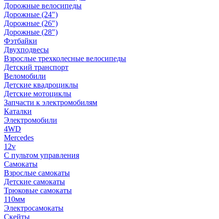
Дорожные велосипеды
Дорожные (24")
Дорожные (26")
Дорожные (28")
Фэтбайки
Двухподвесы
Взрослые трехколесные велосипеды
Детский транспорт
Веломобили
Детские квадроциклы
Детские мотоциклы
Запчасти к электромобилям
Каталки
Электромобили
4WD
Mercedes
12v
С пультом управления
Самокаты
Взрослые самокаты
Детские самокаты
Трюковые самокаты
110мм
Электросамокаты
Скейты