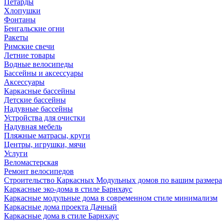
Петарды
Хлопушки
Фонтаны
Бенгальские огни
Ракеты
Римские свечи
Летние товары
Водные велосипеды
Бассейны и аксессуары
Аксессуары
Каркасные бассейны
Детские бассейны
Надувные бассейны
Устройства для очистки
Надувная мебель
Пляжные матрасы, круги
Центры, игрушки, мячи
Услуги
Веломастерская
Ремонт велосипедов
Строительство Каркасных Модульных домов по вашим размер
Каркасные эко-дома в стиле Барнхаус
Каркасные модульные дома в современном стиле минимализм
Каркасные дома проекта Дачный
Каркасные дома в стиле Барнхаус