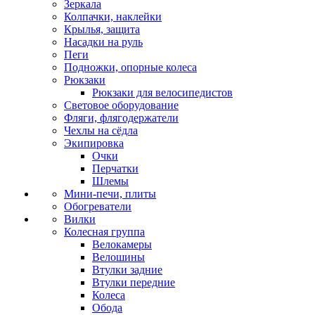
Зеркала
Колпачки, наклейки
Крылья, защита
Насадки на руль
Пеги
Подножки, опорные колеса
Рюкзаки
Рюкзаки для велосипедистов
Световое оборудование
Фляги, флягодержатели
Чехлы на сёдла
Экипировка
Очки
Перчатки
Шлемы
Мини-печи, плиты
Обогреватели
Вилки
Колесная группа
Велокамеры
Велошины
Втулки задние
Втулки передние
Колеса
Обода