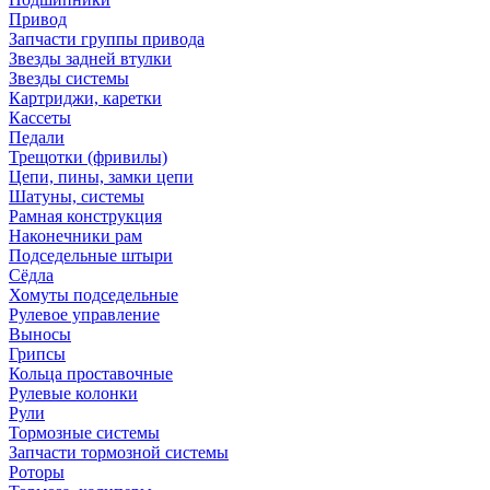
Привод
Запчасти группы привода
Звезды задней втулки
Звезды системы
Картриджи, каретки
Кассеты
Педали
Трещотки (фривилы)
Цепи, пины, замки цепи
Шатуны, системы
Рамная конструкция
Наконечники рам
Подседельные штыри
Сёдла
Хомуты подседельные
Рулевое управление
Выносы
Грипсы
Кольца проставочные
Рулевые колонки
Рули
Тормозные системы
Запчасти тормозной системы
Роторы