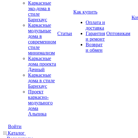
Каркасные
эко-дома в
Как купить
стиле
Ко
Барнхаус
Оплата и
Каркасные
доставка
модульные
Статьи
Гарантия
Оптовикам
дома в
и ремонт
современном
Возврат
стиле
и обмен
минимализм
Каркасные
дома проекта
Дачный
Каркасные
дома в стиле
Барнхаус
Проект
каркасно-
модульного
дома
Альпика
Войти
Каталог