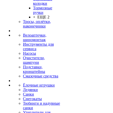
колодки
Тормозные
ручки
+ ЕЩЕ 2
Тросы, оплётки,
наконечники
Велоаптечки,
шиномонтаж
Инструменты для
сервиса
Насосы
Очистители,
шампуни
Подставки,
кронштейны
Смазочные средства
Ёлочные игрушки
Ледянки
Санки
Снегокаты
Тюбинги и надувные
санки
Утеплители для