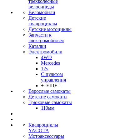
трехколесные
велосипеды
Веломобили
Детские
квадроциклы
Детские мотоциклы
Запчасти к
электромобилям
Каталки
Электромобили
4WD
Mercedes
12v
С пультом
управления
+ ЕЩЕ 1
Взрослые самокаты
Детские самокаты
Трюковые самокаты
110мм
Квадроциклы
YACOTA
Мотоаксессуары