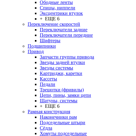
Ободные ленты
Спицы, ниппели
Эксцентрики втулок
+ ЕЩЕ 6
Переключение скоростей
Переключатели задние
Переключатели передние
Шифтеры
Подшипники
Привод
Запчасти группы привода
Звезды задней втулки
Звезды системы
Картриджи, каретки
Кассеты
Педали
Трещотки (фривилы)
Цепи, пины, замки цепи
Шатуны, системы
+ ЕЩЕ 6
Рамная конструкция
Наконечники рам
Подседельные штыри
Сёдла
Хомуты подседельные