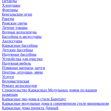
Петарды
Хлопушки
Фонтаны
Бенгальские огни
Ракеты
Римские свечи
Летние товары
Водные велосипеды
Бассейны и аксессуары
Аксессуары
Каркасные бассейны
Детские бассейны
Надувные бассейны
Устройства для очистки
Надувная мебель
Пляжные матрасы, круги
Центры, игрушки, мячи
Услуги
Веломастерская
Ремонт велосипедов
Строительство Каркасных Модульных домов по вашим
размерам
Каркасные эко-дома в стиле Барнхаус
Каркасные модульные дома в современном стиле минимализм
Каркасные дома проекта Дачный