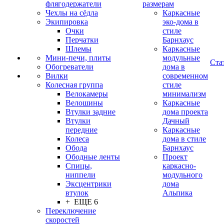
флягодержатели
размерам
Чехлы на сёдла
Каркасные
Экипировка
эко-дома в
Очки
стиле
Перчатки
Барнхаус
Шлемы
Каркасные
Мини-печи, плиты
модульные
Ста
Обогреватели
дома в
Вилки
современном
Колесная группа
стиле
Велокамеры
минимализм
Велошины
Каркасные
Втулки задние
дома проекта
Втулки
Дачный
передние
Каркасные
Колеса
дома в стиле
Обода
Барнхаус
Ободные ленты
Проект
Спицы,
каркасно-
ниппели
модульного
Эксцентрики
дома
втулок
Альпика
+ ЕЩЕ 6
Переключение
скоростей