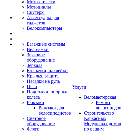
Мотозапчасти
Мотоциклы
Скутеры
Аксессуары для
гаджетов
Велокомпьютеры
Багажные системы
Велозамки
Звуковое
оборудование
Зеркала
Колпачки, наклейки
Крылья, защита
Насадки на руль
Пеги
Услуги
Подножки, опорные
колеса
Веломастерская
Рюкзаки
Ремонт
Рюкзаки для
велосипедов
велосипедистов
Строительство
Световое
Каркасных
оборудование
Модульных домов
Фляги,
по вашим