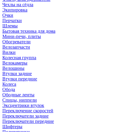
Чехлы на сёдла
Экипировка
Очки
Перчатки
Шлемы
Бытовая техника для дома
Мини-печи, плиты
Обогреватели
Велозапчасти
Вилки
Колесная группа
Велокамеры
Велошины
Втулки задние
Втулки передние
Колеса
Обода
Ободные ленты
Спицы, ниппели
Эксцентрики втулок
Переключение скоростей
Переключатели задние
Переключатели передние
Шифтеры
Подшипники