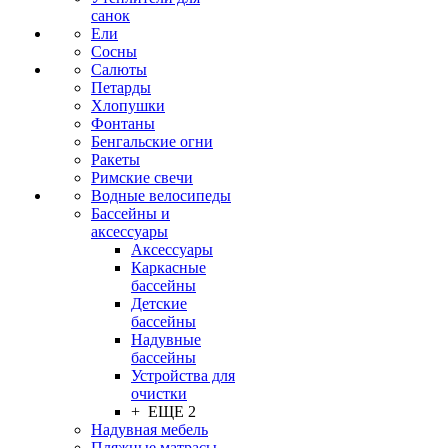
санок
Ели
Сосны
Салюты
Петарды
Хлопушки
Фонтаны
Бенгальские огни
Ракеты
Римские свечи
Водные велосипеды
Бассейны и
аксессуары
Аксессуары
Каркасные
бассейны
Детские
бассейны
Надувные
бассейны
Устройства для
очистки
+ ЕЩЕ 2
Надувная мебель
Пляжные матрасы,