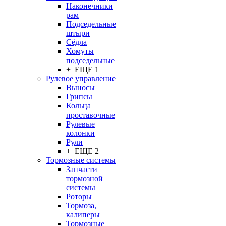
Наконечники
рам
Подседельные
штыри
Сёдла
Хомуты
подседельные
+ ЕЩЕ 1
Рулевое управление
Выносы
Грипсы
Кольца
проставочные
Рулевые
колонки
Рули
+ ЕЩЕ 2
Тормозные системы
Запчасти
тормозной
системы
Роторы
Тормоза,
калиперы
Тормозные