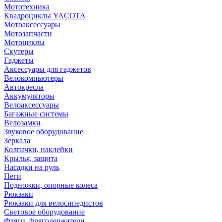
Мототехника
Квадроциклы YACOTA
Мотоаксессуары
Мотозапчасти
Мотоциклы
Скутеры
Гаджеты
Аксессуары для гаджетов
Велокомпьютеры
Автокресла
Аккумуляторы
Велоаксессуары
Багажные системы
Велозамки
Звуковое оборудование
Зеркала
Колпачки, наклейки
Крылья, защита
Насадки на руль
Пеги
Подножки, опорные колеса
Рюкзаки
Рюкзаки для велосипедистов
Световое оборудование
Фляги, флягодержатели