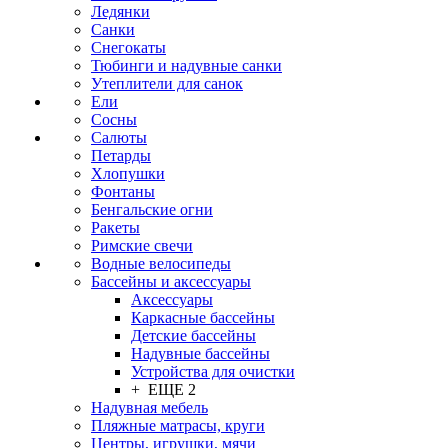
Ледянки
Санки
Снегокаты
Тюбинги и надувные санки
Утеплители для санок
Ели
Сосны
Салюты
Петарды
Хлопушки
Фонтаны
Бенгальские огни
Ракеты
Римские свечи
Водные велосипеды
Бассейны и аксессуары
Аксессуары
Каркасные бассейны
Детские бассейны
Надувные бассейны
Устройства для очистки
+ ЕЩЕ 2
Надувная мебель
Пляжные матрасы, круги
Центры, игрушки, мячи