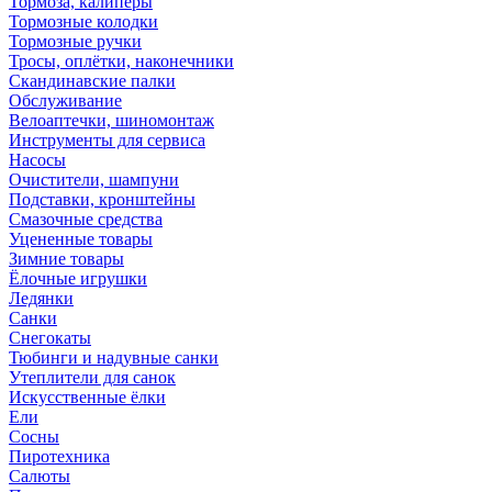
Тормоза, калиперы
Тормозные колодки
Тормозные ручки
Тросы, оплётки, наконечники
Скандинавские палки
Обслуживание
Велоаптечки, шиномонтаж
Инструменты для сервиса
Насосы
Очистители, шампуни
Подставки, кронштейны
Смазочные средства
Уцененные товары
Зимние товары
Ёлочные игрушки
Ледянки
Санки
Снегокаты
Тюбинги и надувные санки
Утеплители для санок
Искусственные ёлки
Ели
Сосны
Пиротехника
Салюты