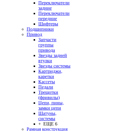
Переключатели
задние
Переключатели
передние
Шифтеры
Подшипники
Привод
Запчасти
группы
привода
Звезды задней
втулки
Звезды системы
Картриджи,
каретки
Кассеты
Педали
Трещотки
(фривилы)
Цепи, пины,
замки цепи
Шатуны,
системы
+ ЕЩЕ 6
Рамная конструкция