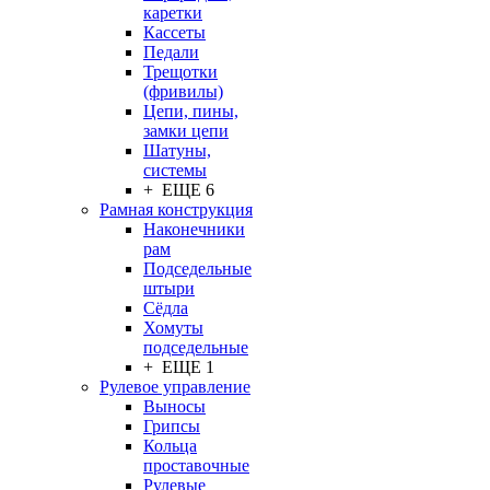
каретки
Кассеты
Педали
Трещотки
(фривилы)
Цепи, пины,
замки цепи
Шатуны,
системы
+ ЕЩЕ 6
Рамная конструкция
Наконечники
рам
Подседельные
штыри
Сёдла
Хомуты
подседельные
+ ЕЩЕ 1
Рулевое управление
Выносы
Грипсы
Кольца
проставочные
Рулевые