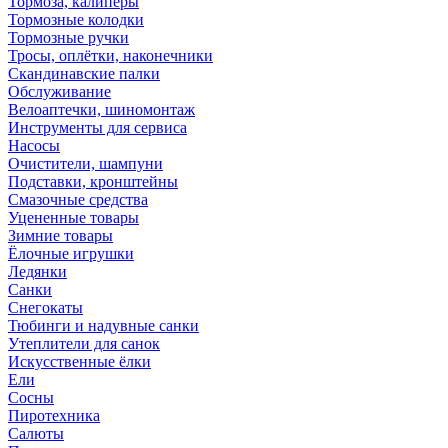
Тормоза, калиперы
Тормозные колодки
Тормозные ручки
Тросы, оплётки, наконечники
Скандинавские палки
Обслуживание
Велоаптечки, шиномонтаж
Инструменты для сервиса
Насосы
Очистители, шампуни
Подставки, кронштейны
Смазочные средства
Уцененные товары
Зимние товары
Ёлочные игрушки
Ледянки
Санки
Снегокаты
Тюбинги и надувные санки
Утеплители для санок
Искусственные ёлки
Ели
Сосны
Пиротехника
Салюты