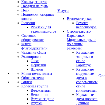
Крылья, защита
Насадки на руль
Пеги
Услуги
Подножки, опорные
колеса
Веломастерская
Рюкзаки
Ремонт
Рюкзаки для
велосипедов
велосипедистов
Строительство
Световое
Каркасных
оборудование
Модульных домов
Фляги,
по вашим
флягодержатели
размерам
Чехлы на сёдла
Каркасные
Экипировка
эко-дома в
Очки
стиле
Перчатки
Барнхаус
Шлемы
Каркасные
Мини-печи, плиты
модульные
Ста
Обогреватели
дома в
Вилки
современном
Колесная группа
стиле
Велокамеры
минимализм
Велошины
Каркасные
Втулки задние
дома проекта
Втулки
Дачный