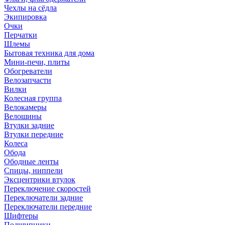
Чехлы на сёдла
Экипировка
Очки
Перчатки
Шлемы
Бытовая техника для дома
Мини-печи, плиты
Обогреватели
Велозапчасти
Вилки
Колесная группа
Велокамеры
Велошины
Втулки задние
Втулки передние
Колеса
Обода
Ободные ленты
Спицы, ниппели
Эксцентрики втулок
Переключение скоростей
Переключатели задние
Переключатели передние
Шифтеры
Подшипники