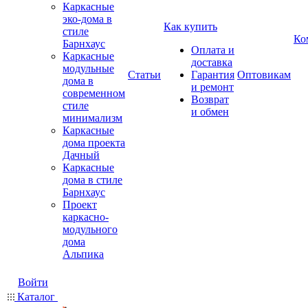
Каркасные
эко-дома в
Как купить
стиле
Ко
Барнхаус
Оплата и
Каркасные
доставка
модульные
Статьи
Гарантия
Оптовикам
дома в
и ремонт
современном
Возврат
стиле
и обмен
минимализм
Каркасные
дома проекта
Дачный
Каркасные
дома в стиле
Барнхаус
Проект
каркасно-
модульного
дома
Альпика
Войти
Каталог