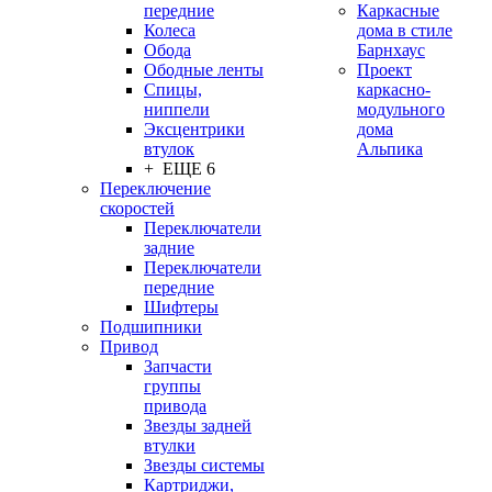
передние
Каркасные
Колеса
дома в стиле
Обода
Барнхаус
Ободные ленты
Проект
Спицы,
каркасно-
ниппели
модульного
Эксцентрики
дома
втулок
Альпика
+ ЕЩЕ 6
Переключение
скоростей
Переключатели
задние
Переключатели
передние
Шифтеры
Подшипники
Привод
Запчасти
группы
привода
Звезды задней
втулки
Звезды системы
Картриджи,