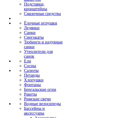
Подставки,
кронштейны
Смазочные средства
Ёлочные игрушки
Ледянки
Санки
Снегокаты
Тюбинги и надувные
санки
Утеплители для
санок
Ели
Сосны
Салюты
Петарды
Хлопушки
Фонтаны
Бенгальские огни
Ракеты
Римские свечи
Водные велосипеды
Бассейны и
аксессуары
Аксессуары