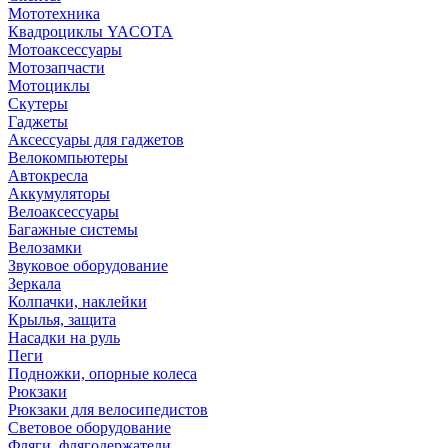
Мототехника
Квадроциклы YACOTA
Мотоаксессуары
Мотозапчасти
Мотоциклы
Скутеры
Гаджеты
Аксессуары для гаджетов
Велокомпьютеры
Автокресла
Аккумуляторы
Велоаксессуары
Багажные системы
Велозамки
Звуковое оборудование
Зеркала
Колпачки, наклейки
Крылья, защита
Насадки на руль
Пеги
Подножки, опорные колеса
Рюкзаки
Рюкзаки для велосипедистов
Световое оборудование
Фляги, флягодержатели