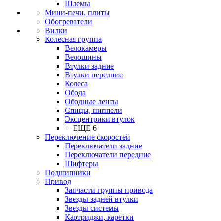
Шлемы
Мини-печи, плиты
Обогреватели
Вилки
Колесная группа
Велокамеры
Велошины
Втулки задние
Втулки передние
Колеса
Обода
Ободные ленты
Спицы, ниппели
Эксцентрики втулок
+ ЕЩЕ 6
Переключение скоростей
Переключатели задние
Переключатели передние
Шифтеры
Подшипники
Привод
Запчасти группы привода
Звезды задней втулки
Звезды системы
Картриджи, каретки