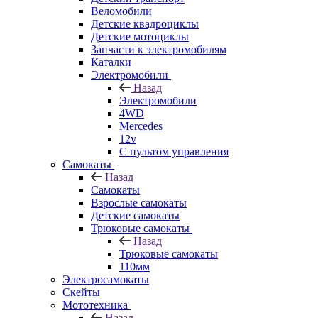
Веломобили
Детские квадроциклы
Детские мотоциклы
Запчасти к электромобилям
Каталки
Электромобили
Назад
Электромобили
4WD
Mercedes
12v
С пультом управления
Самокаты
Назад
Самокаты
Взрослые самокаты
Детские самокаты
Трюковые самокаты
Назад
Трюковые самокаты
110мм
Электросамокаты
Скейты
Мототехника
Назад