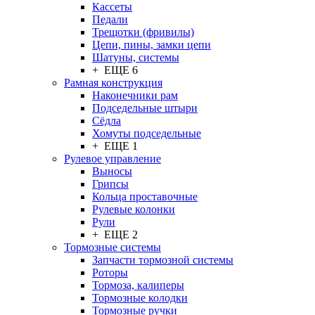
Кассеты
Педали
Трещотки (фривилы)
Цепи, пины, замки цепи
Шатуны, системы
+ ЕЩЕ 6
Рамная конструкция
Наконечники рам
Подседельные штыри
Сёдла
Хомуты подседельные
+ ЕЩЕ 1
Рулевое управление
Выносы
Грипсы
Кольца проставочные
Рулевые колонки
Рули
+ ЕЩЕ 2
Тормозные системы
Запчасти тормозной системы
Роторы
Тормоза, калиперы
Тормозные колодки
Тормозные ручки