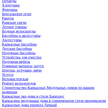
Петарды
Хлопушки
Фонтаны
Бенгальские огни
Ракеты
Римские свечи
Летние товары
Водные велосипеды
Бассейны и аксессуары
Аксессуары
Каркасные бассейны
Детские бассейны
Надувные бассейны
Устройства для очистки
Надувная мебель
Пляжные матрасы, круги
Центры, игрушки, мячи
Услуги
Веломастерская
Ремонт велосипедов
Строительство Каркасных Модульных домов по вашим
размерам
Каркасные эко-дома в стиле Барнхаус
Каркасные модульные дома в современном стиле минимализм
Каркасные дома проекта Дачный