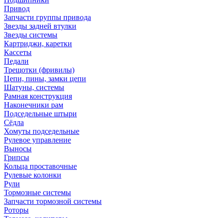
Привод
Запчасти группы привода
Звезды задней втулки
Звезды системы
Картриджи, каретки
Кассеты
Педали
Трещотки (фривилы)
Цепи, пины, замки цепи
Шатуны, системы
Рамная конструкция
Наконечники рам
Подседельные штыри
Сёдла
Хомуты подседельные
Рулевое управление
Выносы
Грипсы
Кольца проставочные
Рулевые колонки
Рули
Тормозные системы
Запчасти тормозной системы
Роторы