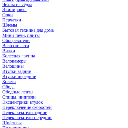
Чехлы на сёдла
Экипировка
Очки
Перчатки
Шлемы
Бытовая техника для дома
Мини-печи, плиты
Обогреватели
Велозапчасти
Вилки
Колесная группа
Велокамеры
Велошины
Втулки задние
Втулки передние
Колеса
Обода
Ободные ленты
Спицы, ниппели
Эксцентрики втулок
Переключение скоростей
Переключатели задние
Переключатели передние
Шифтеры
Подшипники