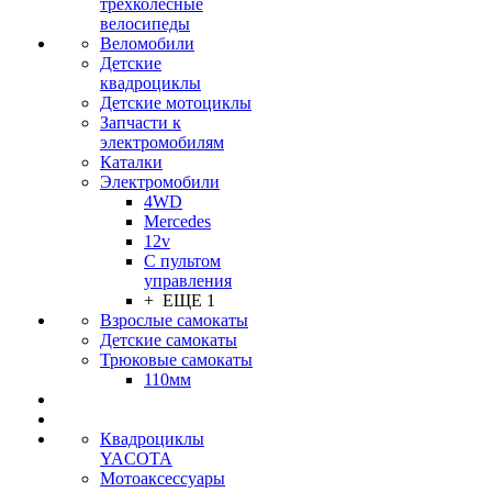
трехколесные
велосипеды
Веломобили
Детские
квадроциклы
Детские мотоциклы
Запчасти к
электромобилям
Каталки
Электромобили
4WD
Mercedes
12v
С пультом
управления
+ ЕЩЕ 1
Взрослые самокаты
Детские самокаты
Трюковые самокаты
110мм
Квадроциклы
YACOTA
Мотоаксессуары