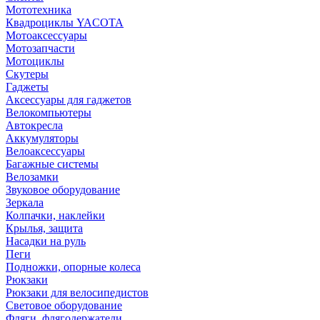
Мототехника
Квадроциклы YACOTA
Мотоаксессуары
Мотозапчасти
Мотоциклы
Скутеры
Гаджеты
Аксессуары для гаджетов
Велокомпьютеры
Автокресла
Аккумуляторы
Велоаксессуары
Багажные системы
Велозамки
Звуковое оборудование
Зеркала
Колпачки, наклейки
Крылья, защита
Насадки на руль
Пеги
Подножки, опорные колеса
Рюкзаки
Рюкзаки для велосипедистов
Световое оборудование
Фляги, флягодержатели