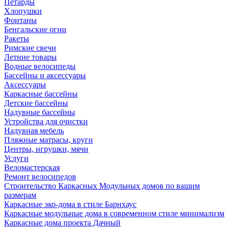
Петарды
Хлопушки
Фонтаны
Бенгальские огни
Ракеты
Римские свечи
Летние товары
Водные велосипеды
Бассейны и аксессуары
Аксессуары
Каркасные бассейны
Детские бассейны
Надувные бассейны
Устройства для очистки
Надувная мебель
Пляжные матрасы, круги
Центры, игрушки, мячи
Услуги
Веломастерская
Ремонт велосипедов
Строительство Каркасных Модульных домов по вашим
размерам
Каркасные эко-дома в стиле Барнхаус
Каркасные модульные дома в современном стиле минимализм
Каркасные дома проекта Дачный