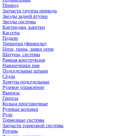
Привод
Запчасти группы привода
Звезды задней втулки
Звезды системы
Картриджи, каретки
Кассеты
Педали
Трещотки (фривилы)
Цепи, пины, замки цепи
Шатуны, системы
Рамная конструкция
Наконечники рам
Подседельные штыри
Сёдла
Хомуты подседельные
Рулевое управление
Выносы
Грипсы
Кольца проставочные
Рулевые колонки
Рули
Тормозные системы
Запчасти тормозной системы
Роторы