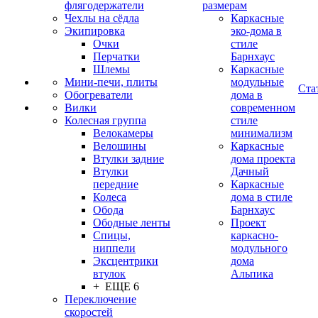
флягодержатели
размерам
Чехлы на сёдла
Каркасные
Экипировка
эко-дома в
Очки
стиле
Перчатки
Барнхаус
Шлемы
Каркасные
Мини-печи, плиты
модульные
Ста
Обогреватели
дома в
Вилки
современном
Колесная группа
стиле
Велокамеры
минимализм
Велошины
Каркасные
Втулки задние
дома проекта
Втулки
Дачный
передние
Каркасные
Колеса
дома в стиле
Обода
Барнхаус
Ободные ленты
Проект
Спицы,
каркасно-
ниппели
модульного
Эксцентрики
дома
втулок
Альпика
+ ЕЩЕ 6
Переключение
скоростей