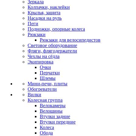
Зеркала
Колпачки, наклейки
Крылья, защита
Насадки на руль
Пеги
Подножки, опорные колеса
Рюкзаки
Рюкзаки для велосипедистов
Световое оборудование
Фляги, флягодержатели
Чехлы на сёдла
Экипировка
Очки
Перчатки
Шлемы
Мини-печи, плиты
Обогреватели
Вилки
Колесная группа
Велокамеры
Велошины
Втулки задние
Втулки передние
Колеса
Обода