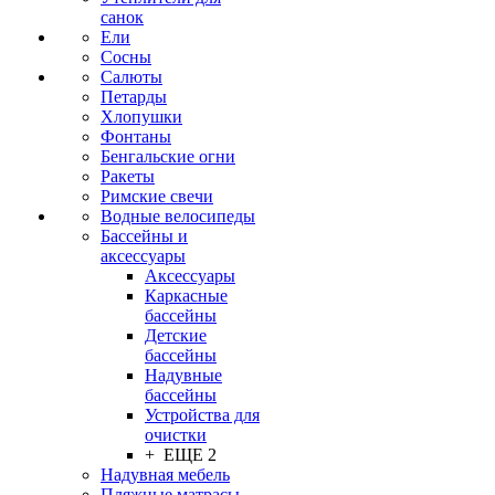
санок
Ели
Сосны
Салюты
Петарды
Хлопушки
Фонтаны
Бенгальские огни
Ракеты
Римские свечи
Водные велосипеды
Бассейны и
аксессуары
Аксессуары
Каркасные
бассейны
Детские
бассейны
Надувные
бассейны
Устройства для
очистки
+ ЕЩЕ 2
Надувная мебель
Пляжные матрасы,