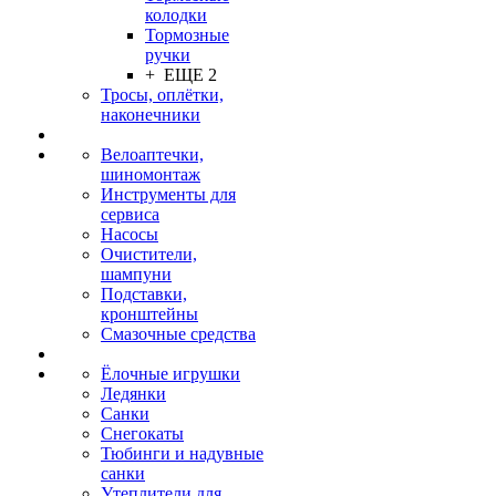
колодки
Тормозные
ручки
+ ЕЩЕ 2
Тросы, оплётки,
наконечники
Велоаптечки,
шиномонтаж
Инструменты для
сервиса
Насосы
Очистители,
шампуни
Подставки,
кронштейны
Смазочные средства
Ёлочные игрушки
Ледянки
Санки
Снегокаты
Тюбинги и надувные
санки
Утеплители для