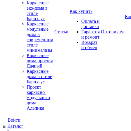
Каркасные
эко-дома в
Как купить
стиле
Ко
Барнхаус
Оплата и
Каркасные
доставка
модульные
Статьи
Гарантия
Оптовикам
дома в
и ремонт
современном
Возврат
стиле
и обмен
минимализм
Каркасные
дома проекта
Дачный
Каркасные
дома в стиле
Барнхаус
Проект
каркасно-
модульного
дома
Альпика
Войти
Каталог