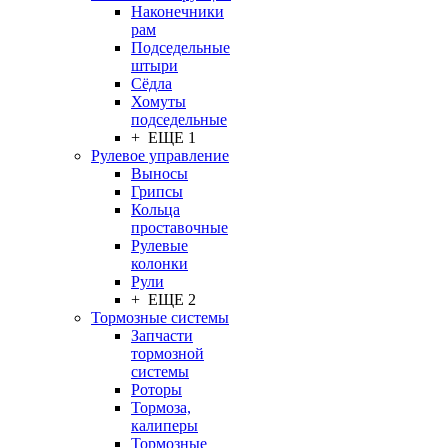
Наконечники
рам
Подседельные
штыри
Сёдла
Хомуты
подседельные
+ ЕЩЕ 1
Рулевое управление
Выносы
Грипсы
Кольца
проставочные
Рулевые
колонки
Рули
+ ЕЩЕ 2
Тормозные системы
Запчасти
тормозной
системы
Роторы
Тормоза,
калиперы
Тормозные