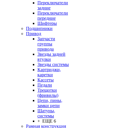
Переключатели
задние
Переключатели
передние
Шифтеры
Подшипники
Привод
Запчасти
группы
привода
Звезды задней
втулки
Звезды системы
Картриджи,
каретки
Кассеты
Педали
Трещотки
(фривилы)
Цепи, пины,
замки цепи
Шатуны,
системы
+ ЕЩЕ 6
Рамная конструкция