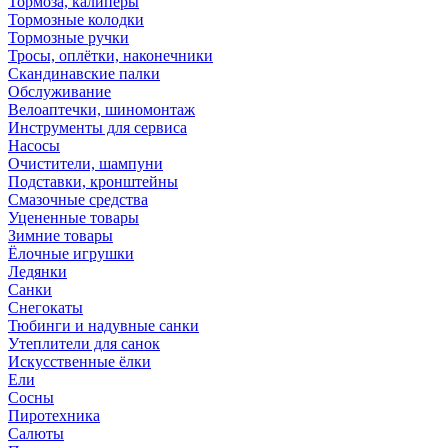
Тормоза, калиперы
Тормозные колодки
Тормозные ручки
Тросы, оплётки, наконечники
Скандинавские палки
Обслуживание
Велоаптечки, шиномонтаж
Инструменты для сервиса
Насосы
Очистители, шампуни
Подставки, кронштейны
Смазочные средства
Уцененные товары
Зимние товары
Ёлочные игрушки
Ледянки
Санки
Снегокаты
Тюбинги и надувные санки
Утеплители для санок
Искусственные ёлки
Ели
Сосны
Пиротехника
Салюты