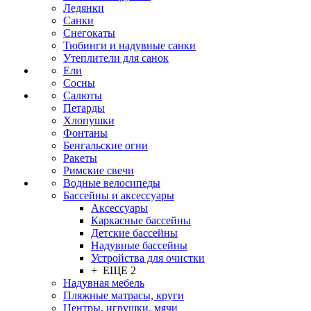
Ледянки
Санки
Снегокаты
Тюбинги и надувные санки
Утеплители для санок
Ели
Сосны
Салюты
Петарды
Хлопушки
Фонтаны
Бенгальские огни
Ракеты
Римские свечи
Водные велосипеды
Бассейны и аксессуары
Аксессуары
Каркасные бассейны
Детские бассейны
Надувные бассейны
Устройства для очистки
+ ЕЩЕ 2
Надувная мебель
Пляжные матрасы, круги
Центры, игрушки, мячи