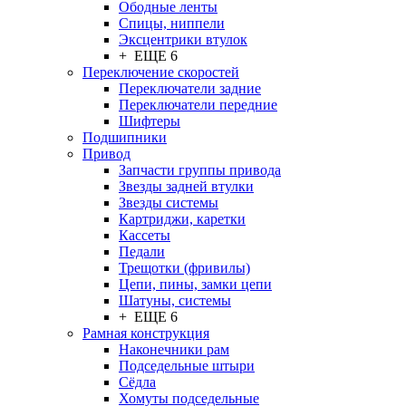
Ободные ленты
Спицы, ниппели
Эксцентрики втулок
+ ЕЩЕ 6
Переключение скоростей
Переключатели задние
Переключатели передние
Шифтеры
Подшипники
Привод
Запчасти группы привода
Звезды задней втулки
Звезды системы
Картриджи, каретки
Кассеты
Педали
Трещотки (фривилы)
Цепи, пины, замки цепи
Шатуны, системы
+ ЕЩЕ 6
Рамная конструкция
Наконечники рам
Подседельные штыри
Сёдла
Хомуты подседельные