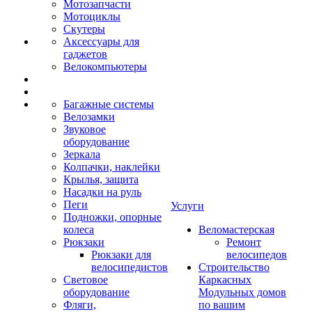
Мотозапчасти
Мотоциклы
Скутеры
Аксессуары для
гаджетов
Велокомпьютеры
Багажные системы
Велозамки
Звуковое
оборудование
Зеркала
Колпачки, наклейки
Крылья, защита
Насадки на руль
Пеги
Услуги
Подножки, опорные
колеса
Веломастерская
Рюкзаки
Ремонт
Рюкзаки для
велосипедов
велосипедистов
Строительство
Световое
Каркасных
оборудование
Модульных домов
Фляги,
по вашим